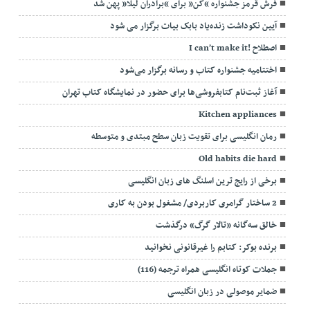
فرش قرمز جشنواره “کن” برای “برادران لیلا” پهن شد
آیین نکوداشت زنده‌یاد بابک بیات برگزار می شود
اصطلاح !I can’t make it
اختتامیه جشنواره کتاب و رسانه برگزار می‌شود
آغاز ثبت‌نام کتابفروشی‌ها برای حضور در نمایشگاه کتاب تهران
Kitchen appliances
رمان‌ انگلیسی برای تقویت زبان سطح مبتدی و متوسطه
Old habits die hard
برخی از رایج ترین اسلنگ های زبان انگلیسی
2 ساختار گرامری کاربردی/ مشغول بودن به کاری
خالق سه‌گانه «تالار گرگ» درگذشت
برنده بوکر: کتابم را غیرقانونی نخوانید
جملات کوتاه انگلیسی همراه ترجمه (116)
ضمایر موصولی در زبان انگلیسی