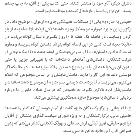
ناشران دیگر، آثار خود را منتشر کنند. حتی کتاب یکی از آنان، به چاپ چندم
رسید. این برای ما بسیار خوشحال‌کننده و موفقیت‌آمیز است.
حقیقی با اشاره به یکی از مشکلات همیشگی جایزه «ارغوان» توضیح داد: در
برگزاری این جایزه همواره دو مشکل وجود داشته؛ یکی اینکه بلافاصله بعد از باز
کردن وبسایت، در فاصله یک هفته تا ۱۰ روز یکسری داستان کوتاه می‌آمد در
حالیکه بعید است کسی در این فاصله کوتاه بتواند داستان کوتاه بنویسد و معلوم
است که این داستان‌ها یا از سر بی‌حوصلگی نوشته شده یا اینکه برخی از
شرکت‌کنندگان، داستان‌های آماده‌ای داشته‌اند که با تغییراتی جزیی یا حتی
بدون آن می‌خواهند آن را با موضوع داستان ما تطبیق بدهند. در حالیکه اگر
دوستان دغدغه این کار را دارند، داستان‌هایشان را بر اساس موضوعی که اعلام
می‌کنیم، می‌نویسند تا پرداخت درستی نسبت به آن موضوع داشته باشند و
داستان‌شان نمره بالاتری بگیرد. به خصوص که هر سال هیات داوران ما درباره
نزدیکی داستان‌ها به موضوع جایزه، سختگیری بیشتری می‌کند.
او با قدردانی از برگزارکنندگان جایزه گفت: از تمام دوستانی که کنار ما هستند؛
حامیان مالی، برگزارکنندگان و به ویژه شورای سیاست‌گذاری متشکل از آقایان
ابراهیم حقیقی، امیر اثباتی، آرش صادقی و بهرنگ تنکابنی تشکر می‌کنم که بدون
همراهی آنان، این جایزه به این جا نمی‌رسید.