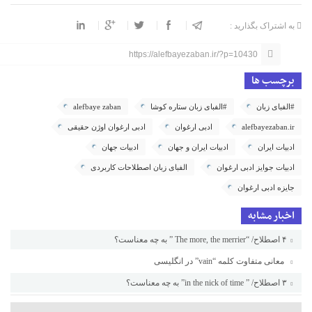
به اشتراک بگذارید :
https://alefbayezaban.ir/?p=10430
برچسب ها
#الفبای زبان
#الفبای زبان ستاره کوشا
alefbaye zaban
alefbayezaban.ir
ادبی ارغوان
ادبی ارغوان اوژن حقیقی
ادبیات ایران
ادبیات ایران و جهان
ادبیات جهان
ادبیات جوایز ادبی ارغوان
الفبای زبان اصطلاحات کاربردی
جایزه ادبی ارغوان
اخبار مشابه
۴ اصطلاح/ “The more, the merrier ” به چه معناست؟
معانی متفاوت کلمه “vain” در انگلیسی
۳ اصطلاح/ ” in the nick of time” به چه معناست؟