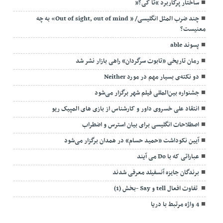
ساختار پرکاربرد “تا کی؟”
چند ضرب المثل انگلیسی/ « Out of sight, out of mind» به چه
معنیست؟
پسوند able
رمان تاریخی «تابوت‌ سرگردان» راهی بازار نشر شد
دو نکته‌ی بسیار مهم در مورد Neither
جشنواره بین‌المللی فیلم شهر برگزار می‌شود
انتقاد علی خسروی داور و کارشناس از بازی های المپیک ریو
اصطلاحات انگلیسی برای بیان استرس و اضطراب
آیین نکوداشت «حمید حسام» در همدان برگزار می‌شود
عباراتی که با Do می آیند
برندگان جایزه آنسفیلد معرفی شدند
تفاوت افعال tell و Say -بخش (1)
4 واژه مرتبط با دریا