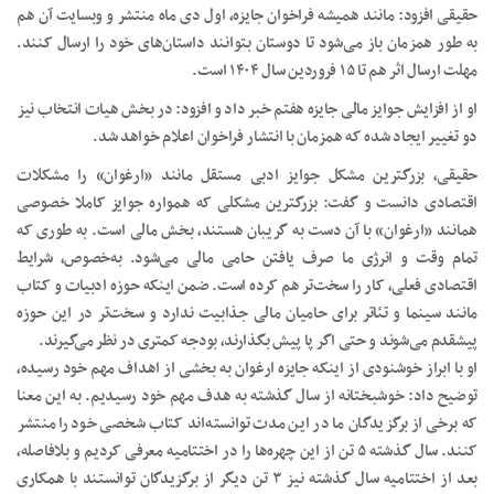
حقیقی افزود: مانند همیشه فراخوان جایزه، اول دی ماه منتشر و وبسایت آن هم
به طور همزمان باز می‌شود تا دوستان بتوانند داستان‌های خود را ارسال کنند.
مهلت ارسال اثر هم تا ۱۵ فروردین سال ۱۴۰۴ است.
او از افزایش جوایز مالی جایزه هفتم خبر داد و افزود: در بخش هیات انتخاب نیز
دو تغییر ایجاد شده که همزمان با انتشار فراخوان اعلام خواهد شد.
حقیقی، بزرگترین مشکل جوایز ادبی مستقل مانند «ارغوان» را مشکلات
اقتصادی دانست و گفت: بزرگترین مشکلی که همواره جوایز کاملا خصوصی
همانند «ارغوان» با آن دست به گریبان هستند، بخش مالی است. به طوری که
تمام وقت و انرژی ما صرف یافتن حامی مالی می‌شود. به‌خصوص، شرایط
اقتصادی فعلی، کار را سخت‌تر هم کرده است. ضمن اینکه حوزه ادبیات و کتاب
مانند سینما و تئاتر برای حامیان مالی جذابیت ندارد و سخت‌تر در این حوزه
پیشقدم می‌شوند و حتی اگر پا پیش بگذارند، بودجه کمتری در نظر می‌گیرند.
او با ابراز خوشنودی از اینکه جایزه ارغوان به بخشی از اهداف مهم خود رسیده،
توضیح داد: خوشبختانه از سال گذشته به هدف مهم خود رسیدیم. به این معنا
که برخی از برگزیدگان ما در این مدت توانسته‌اند کتاب شخصی خود را منتشر
کنند. سال گذشته ۵ تن از این چهره‌ها را در اختتامیه معرفی کردیم و بلافاصله،
بعد از اختتامیه سال گذشته نیز ۳ تن دیگر از برگزیدگان توانستند با همکاری