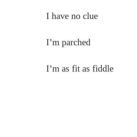
I have no clue
I’m parched
I’m as fit as fiddle