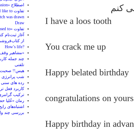
اصطلاح «false impression»
ی کنم
تفاوت I like & I’d like to
I have a loos tooth
Draw
تفاوت «used to» و «be used to»
آغاز ثبت‌نام ک
از کتاب‌فروش
You crack me up
?How’s life
«مشاهیر وقف 
چند جمله کارب
تلفنی
Happy belated birthday
هیس!! صحبت 
شب پرانرژی ع
رده های سنی ب
کاربرد فعل ترکیبی 
ترکیب گرامری « adjective
congratulations on yours
رمان «عُلیا 
اشتباه‌های رایج 
بررسی چند واژه 
Happy birthday in advan