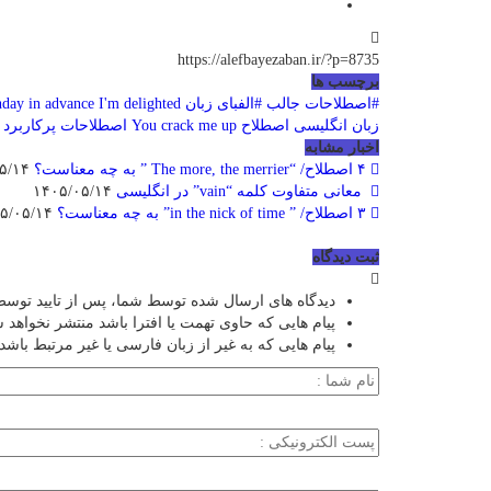
https://alefbayezaban.ir/?p=8735
برچسب ها
#اصطلاحات جالب
#الفبای زبان
I'm delighted
hday in advance
زبان انگلیسی
اصطلاح You crack me up
اصطلاحات پرکاربرد 
اخبار مشابه
۴ اصطلاح/ “The more, the merrier ” به چه معناست؟
۱۴۰۵/۰۵/۱۴
معانی متفاوت کلمه “vain” در انگلیسی
۱۴۰۵/۰۵/۱۴
۳ اصطلاح/ ” in the nick of time” به چه معناست؟
۱۴۰۵/۰۵/۱۴
ثبت دیدگاه
دیدگاه های ارسال شده توسط شما، پس از تایید توسط
پیام هایی که حاوی تهمت یا افترا باشد منتشر نخواهد 
پیام هایی که به غیر از زبان فارسی یا غیر مرتبط باشد