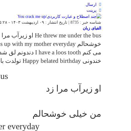
ارسال
پرینت
شناسه خبر : 8735 | تاریخ انتشار : ۰۹ اردیبهشت ۱۴۰۳ - ۱۵:۲۸ | 833 بازدید | تعداد دیدگاه :
الفبای زبان
خندونی Happy belated birthday تولدت با تاخیر مبارک congratulations […]
bus
او زیرآب مرا زد
من خیلی خوشحالم
er everyday