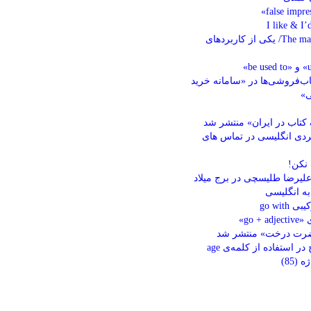
The match was drawn/ یکی از کاربردهای
تاب‌فروشی‌ها در «سامانه خرید
ی»
کتاب در ایران» منتشر شد
ردی انگلیسی در تماس های
نکن!
لیرضا طلیسچی در برج میلاد
ه انگلیسی
go with
go +»
حضرت درخت» منتشر شد
در استفاده از کلمه‌ی age
(85)