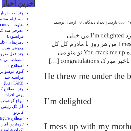
اخرین اخبار
چند لغت دربار
سه فیلم مشترک
0
| ارسال توسط :
تفاوت see a movie & watch a movie
معرفی سه کتاب
He threw me under the bus او زیرآب مرا زد I’m delighted من خیلی
فرانسوی!
نامزدهای «کلی
خوشحالم I mess up with my mother everyday من هر روز با مادرم کل کل
معرفی شدند
می کنم I have a loos tooth دندونم لق شده You crack me up تو منو می
چند فعل ضرو
استفاده می ش
اصطلاح «Face the music» & «horsing around»
He threw me under the 
فرانسه شد
TAKE افعال
چند اصطلاح کن
پرتی افراد
I’m delighted
انواع گوشت به
کَل کَل رئیس ج
کاپریو
اصطلاح a ballpark figure
I mess up with my moth
تازه‌ترین آمار
اکران فیلم‌ها