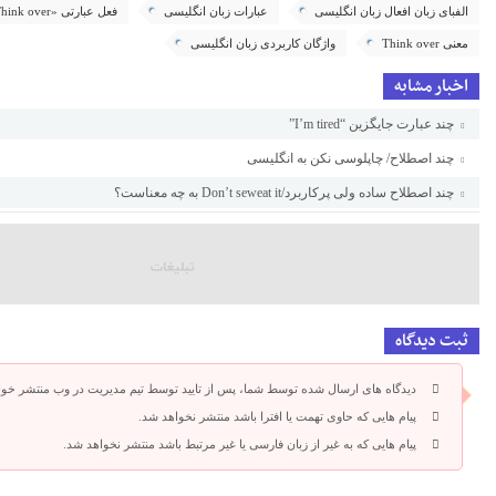
الفبای زبان افعال زبان انگلیسی
عبارات زبان انگلیسی
فعل عبارتی «Think over»
معنی Think over
واژگان کاربردی زبان انگلیسی
اخبار مشابه
چند عبارت جایگزین “I’m tired”
چند اصطلاح/ چاپلوسی نکن به انگلیسی
چند اصطلاح ساده ولی پرکاربرد/Don’t seweat it به چه معناست؟
ثبت دیدگاه
دیدگاه های ارسال شده توسط شما، پس از تایید توسط تیم مدیریت در وب منتشر خوا
پیام هایی که حاوی تهمت یا افترا باشد منتشر نخواهد شد.
پیام هایی که به غیر از زبان فارسی یا غیر مرتبط باشد منتشر نخواهد شد.