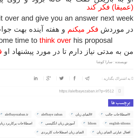
(عمیقا) فکر کند
it over and give you an answer next week
در موردش
فکر میکنم
و هفته آینده بهت جوا
some time to
think
over
his proposal
من به مدتی نیاز دارم تا در مورد پیشنهاد او
ف
نویسنده : سارا کوشا
به اشتراک بگذارید :
https://alefbayezaban.ir/?p=9512
برچسب ها
#اصطلاحات جالب
#الفبای زبان
alefbaye zaban
alefbayezaban.ir
english-idioms
Idiom
آموزش زبان انگلیسی
اصطلاحات پرکاربرد زبان
افعال عبارتی الفبای زبان
الفبای زبان اصطلاحات کاربردی