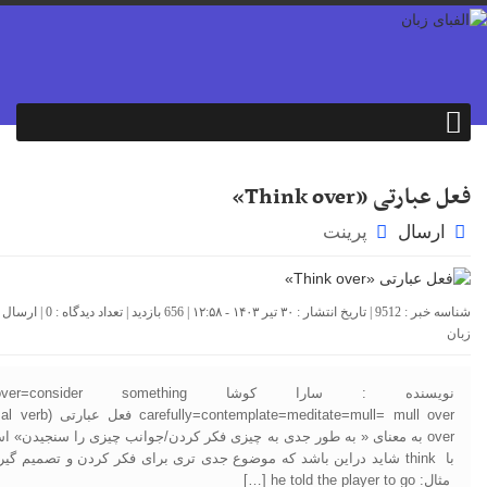
فعل عبارتی «Think over»
ارسال
پرینت
شناسه خبر : 9512 | تاریخ انتشار : ۳۰ تیر ۱۴۰۳ - ۱۲:۵۸ | 656 بازدید | تعداد دیدگاه :
0
| ارسال 
زبان
نویسنده : سارا کوشا sider something
over به معنای « به طور جدی به چیزی فکر کردن/جوانب چیزی را سنجیدن» 
با think شاید دراین باشد که موضوع جدی تری برای فکر کردن و تصمیم گی
مثال: he told the player to go […]