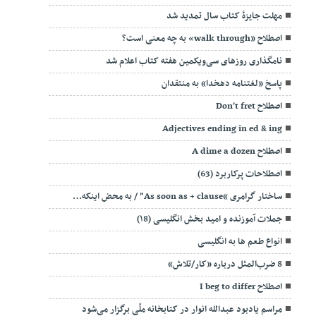
مهلت جایزۀ کتاب سال تمدید شد
اصطلاح «walk through» به چه معنی است؟
نامگذاری روزهای سی‌ویکمین هفته کتاب اعلام شد
پاسخ «لغتنامه دهخدا» به منتقدان
اصطلاح Don’t fret
Adjectives ending in ed & ing
اصطلاح A dime a dozen
اصطلاحات پرکاربرد (63)
ساختار گرامری “As soon as + clause” / به محض اینکه…
جملات آموزنده و امید بخش انگلیسی (۱8)
انواع طعم ها به انگلیسی
8 ضرب‌المثل درباره «کار/تلاش»
اصطلاح I beg to differ
مراسم یادبود عبدالله انوار در کتابخانه ملّی برگزار می‌شود