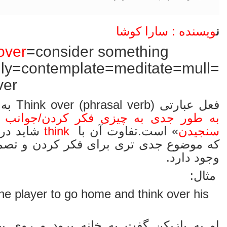
ن
ویسنده : سارا کوشا
over
=consider something
lly=
contemplate=meditate=mull=
ver
فعل عبارتی (phrasal verb) Think over به معنای «
به طور جدی به چیزی فکر کردن/جوانب چ
سنجیدن
» است.تفاوت آن با
think
شاید درا
که موضوع جدی تری برای فکر کردن و تصم
وجود دارد.
مثال:
the player to go home and think over his
او به بازیکن گفت به خانه برود و روی پ