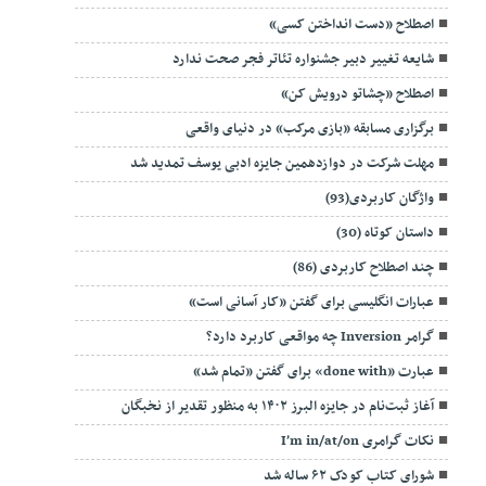
اصطلاح «دست انداختن کسی»
شایعه تغییر دبیر جشنواره تئاتر فجر صحت ندارد
اصطلاح «چشاتو درویش کن»
برگزاری مسابقه «بازی مرکب»‌ در دنیای واقعی
مهلت شرکت در دوازدهمین جایزه ادبی یوسف تمدید شد
واژگان کاربردی(93)
داستان کوتاه (30)
چند اصطلاح کاربردی (86)
عبارات انگلیسی برای گفتن «کار آسانی است»
گرامر Inversion چه مواقعی کاربرد دارد؟
عبارت «done with» برای گفتن «تمام شد»
آغاز ثبت‌نام در جایزه البرز ۱۴۰۲ به منظور تقدیر از نخبگان
نکات گرامری I’m in/at/on
شورای کتاب کودک ۶۲ ساله شد