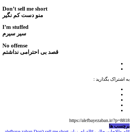
Don’t sell me short
منو دست کم نگیر
I’m stuffed
سیر سیرم
No offense
قصد بی احترامی نداشتم
به اشتراک بگذارید :
https://alefbayezaban.ir/?p=8818
برچسب ها
#اصطلاحات جالب
#الفبای زبان
Don't sell me short
alefbaye zaban