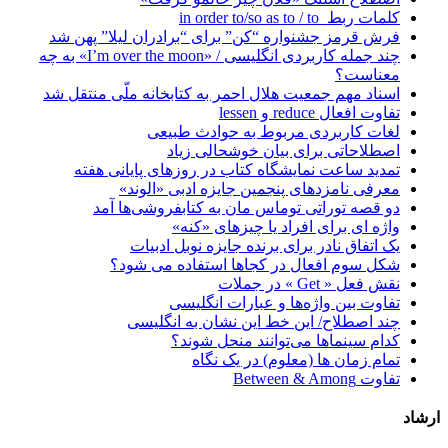
کلمات ربط in order to/so as to / to
فرش قرمز جشنواره “کن” برای “برادران لیلا” پهن شد
چند جمله کاربردی انگلیسی / «I’m over the moon» به چه
معناست؟
اسناد مهم جمعیت هلال احمر به کتابخانه ملّی منتقل شد
تفاوت افعال reduce و lessen
لغات کاربردی مربوط به حوادث طبیعی
اصطلاحاتی برای بیان خوشحالی زیاد
تمدید ساعت نمایشگاه کتاب در روز‌های پایانی هفته
معرفی نامزدهای پنجمین جایزه ادبی «الوند»
دو قصه توراتی توماس مان به کتابفروشی‌ها آمد
واژه ای برای افراد یا چیزهای «کنه»
یک اتفاق نادر برای برنده جایزه نوبل ادبیات
شکل سوم افعال در کجاها استفاده می شود؟
نقش فعل « Get » در جملات
تفاوت بین واژه‌ها و عبارات انگلیسی
چند اصطلاح/ این خط این نشان به انگلیسی
کدام سینماها می‌توانند منحل شوند؟
تمام زمان ها (معلوم) در یک نگاه
تفاوت Between & Among
ارشاد