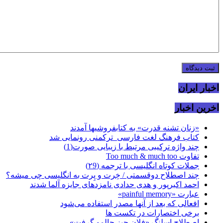
اخبار ایران
اخرین اخبار
«زنان تشنه قدرت» به کتابفروشیها آمدند
کتاب فرهنگ لغت فارسی_ترکمنی رونمایی شد
چند واژه ترکیبی مرتبط با زیبایی صورت(1)
تفاوت Too much & much too
جملات کوتاه انگلیسی با ترجمه (۲9)
چند اصطلاح دوقسمتی / خِرت و پِرت به انگلیسی چی میشه؟
احمد اکبرپور و هدی حدادی نامزدهای جایزه آلما شدند
عبارت «painful memory»
افعالی که بعد از آنها مصدر استفاده می‌شود
برخی اختصارات در تکست ها
اصطلاح اسلنگ «فلان چیز حالمو گرفت»