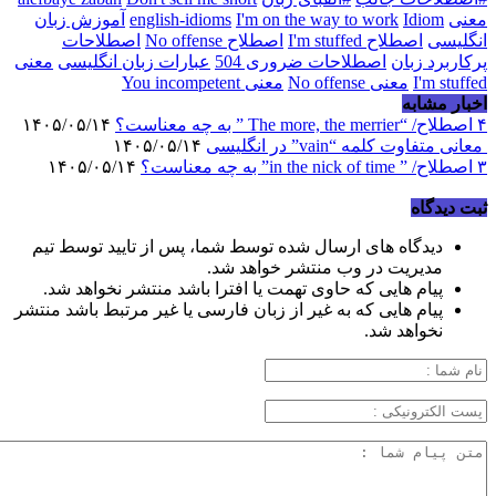
معنی
Idiom
I'm on the way to work
english-idioms
آموزش زبان
انگلیسی
اصطلاح I'm stuffed
اصطلاح No offense
اصطلاحات
پرکاربرد زبان
اصطلاحات ضروری 504
عبارات زبان انگلیسی
معنی
I'm stuffed
معنی No offense
معنی You incompetent
اخبار مشابه
۴ اصطلاح/ “The more, the merrier ” به چه معناست؟
۱۴۰۵/۰۵/۱۴
معانی متفاوت کلمه “vain” در انگلیسی
۱۴۰۵/۰۵/۱۴
۳ اصطلاح/ ” in the nick of time” به چه معناست؟
۱۴۰۵/۰۵/۱۴
ثبت دیدگاه
دیدگاه های ارسال شده توسط شما، پس از تایید توسط تیم
مدیریت در وب منتشر خواهد شد.
پیام هایی که حاوی تهمت یا افترا باشد منتشر نخواهد شد.
پیام هایی که به غیر از زبان فارسی یا غیر مرتبط باشد منتشر
نخواهد شد.