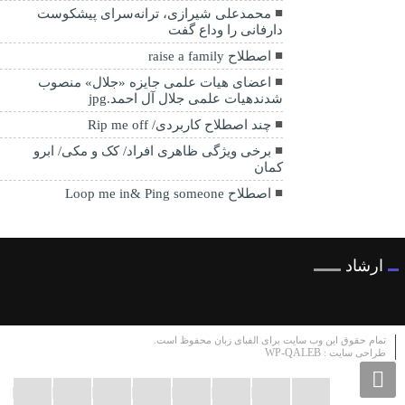
محمدعلی شیرازی، ترانه‌سرای پیشکوست
دارفانی را وداع گفت
اصطلاح raise a family
اعضای هیات علمی جایزه «جلال» منصوب
شدندهیات علمی جلال آل احمد.jpg
چند اصطلاح کاربردی/ Rip me off
برخی ویژگی ظاهری افراد/ کک و مکی/ ابرو
کمان
اصطلاح Loop me in& Ping someone
ارشاد
تمام حقوق این وب سایت برای الفبای زبان محفوظ است.
WP-QALEB
طراحی سایت :