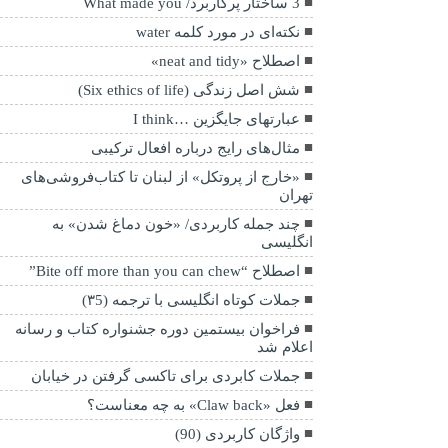
3 ساختار پرکاربرد/ What made you
نکته‌ای در مورد کلمه water
اصطلاح «neat and tidy»
شش اصل زندگی (Six ethics of life)
عبارتهای جایگزین …I think
مثال‌های رایج درباره افعال ترکیبی
«خارج از پروتکل» از لبنان تا کتاب‌فروشی‌های
تهران
چند جمله کاربردی/ «خون دماغ شدن» به
انگلیسی
اصطلاح “Bite off more than you can chew”
جملات کوتاه انگلیسی با ترجمه (۳5)
فراخوان بیستمین دوره جشنواره کتاب و رسانه
اعلام شد
جملات کابردی برای تاکسی گرفتن در خیابان
فعل «Claw back» به چه معناست؟
واژگان کاربردی (90)