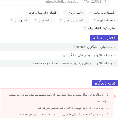
https://alefbayezaban.ir/?p=11061
#اصطلاحات جالب
#الفبای زبان
#الفبای زبان ستاره کوشا
english-idioms
ادبیات ایران و جهان
ادبیات جهان
الفبای زبان
ستاره کوشا الفبای زبان
اخبار مشابه
چند عبارت جایگزین “I’m tired”
چند اصطلاح/ چاپلوسی نکن به انگلیسی
چند اصطلاح ساده ولی پرکاربرد/Don’t seweat it به چه معناست؟
ثبت دیدگاه
دیدگاه های ارسال شده توسط شما، پس از تایید توسط تیم مدیریت در وب منتشر
خواهد شد.
پیام هایی که حاوی تهمت یا افترا باشد منتشر نخواهد شد.
پیام هایی که به غیر از زبان فارسی یا غیر مرتبط باشد منتشر نخواهد شد.