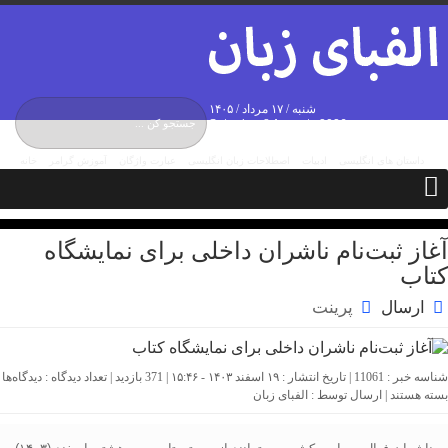
شنبه / ۱۷ مرداد / ۱۴۰۵
Saturday, 8 August , 2026
داستان های انگلیسی
ادبیات
اصطلاحات زبان انگلیسی
عبارت واژگان
آموزش گرامر
خانه
درباره ما
تماس با ما
مکالمات
آغاز ثبت‌نام ناشران داخلی برای نمایشگاه
کتاب
ارسال
پرینت
شناسه خبر : 11061 | تاریخ انتشار : ۱۹ اسفند ۱۴۰۳ - ۱۵:۴۶ | 371 بازدید | تعداد دیدگاه :
دیدگاه‌ها
رای
بسته هستند
| ارسال توسط :
الفبای زبان
غاز
بت‌نام
اشران