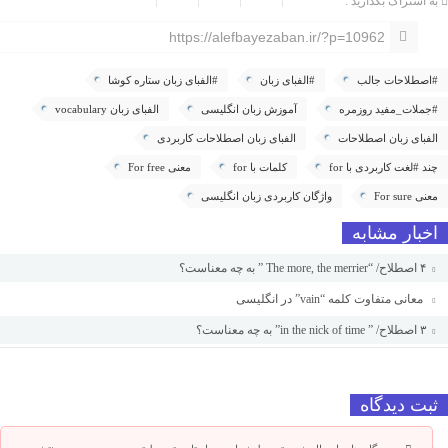
به اشتراک بگذارید :
https://alefbayezaban.ir/?p=10962
#اصطلاحات جالب
#الفبای زبان
#الفبای زبان ستاره کوشا
#جملات_مفید روزمره
آموزش زبان انگلیسی
الفبای زبان vocabulary
الفبای زبان اصطلاحات
الفبای زبان اصطلاحات کاربردی
چند #لغت کاربردی با for
کلمات با for
معنی For free
معنی For sure
واژگان کاربردی زبان انگلیسی
اخبار مشابه
۴ اصطلاح/ “The more, the merrier ” به چه معناست؟
معانی متفاوت کلمه “vain” در انگلیسی
۳ اصطلاح/ ” in the nick of time” به چه معناست؟
ثبت دیدگاه