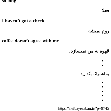
so long
فعلا
I haven’t got a cheek
روم نمیشه
coffee doesn’t agree with me
قهوه به من نمیسازه.
به اشتراک بگذارید :
https://alefbayezaban.ir/?p=8745