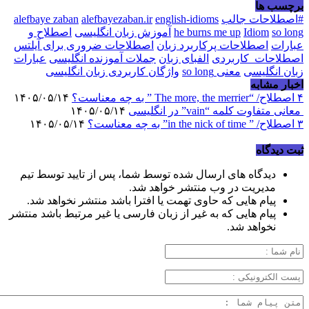
برچسب ها
#اصطلاحات جالب
english-idioms
alefbayezaban.ir
alefbaye zaban
so long
Idiom
he burns me up
آموزش زبان انگلیسی
اصطلاح و
عبارات
اصطلاحات پرکاربرد زبان
اصطلاحات ضروری برای آیلتس
اصطلاحات_کاربردی
الفبای زبان
جملات آموزنده انگلیسی
عبارات
زبان انگلیسی
معنی so long
واژگان کاربردی زبان انگلیسی
اخبار مشابه
۴ اصطلاح/ “The more, the merrier ” به چه معناست؟
۱۴۰۵/۰۵/۱۴
معانی متفاوت کلمه “vain” در انگلیسی
۱۴۰۵/۰۵/۱۴
۳ اصطلاح/ ” in the nick of time” به چه معناست؟
۱۴۰۵/۰۵/۱۴
ثبت دیدگاه
دیدگاه های ارسال شده توسط شما، پس از تایید توسط تیم
مدیریت در وب منتشر خواهد شد.
پیام هایی که حاوی تهمت یا افترا باشد منتشر نخواهد شد.
پیام هایی که به غیر از زبان فارسی یا غیر مرتبط باشد منتشر
نخواهد شد.