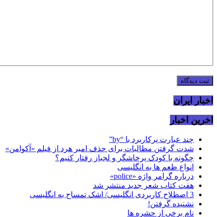
اخبار ایران
اخرین اخبار
چند عبارت پرکاربرد با “by”
شدت گرفتن مطالبات برای حذف امبر هرد از فیلم «آکوامن»
چگونه با کودک پرخاشگر و لجباز رفتار کنیم؟
انواع طعم ها به انگلیسی
درباره گرامر واژه «police»
هفت کتاب شعر جدید منتشر شد
3 اصطلاح کاربردی انگلیسی/ اشک تمساح به انگلیسی
نشنیده گرفتن!
نام برخی از حشره ها