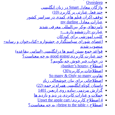
Oversleep
واژگان معادل Smart در زبان انگلیسی
چند فعل عبارتی پر کاربرد (10)
توقف اکران فیلم های کمدی در سراسر کشور
عبارات معادل my darling
نامزدهای بوکر بین‌المللی معرفی شدند
عبارت «ارزششو داره…»
کلیپ آموزشی برای کودکان
اعضای شورای سیاستگذاری جشنواره «کتاب‌خوان و رسانه»
منصوب شدند
قواعد جمع بستن اسم ها درانگلیسی (اسامی بیقاعده)
چند عبارت کاربردی/good going به چه معناست؟
در جواب خبر خوش چه بگوییم؟
اصطلاح «banker’s hours»
اصطلاحات پرکاربرد(30)
تفاوت So many & Only so many
اصطلاحاتی برای بیان خوشحالی زیاد
داستان کوتاه انگلیسی همراه ترجمه (22)
گزارش مردمی -پیاده روی اربعین 1401
جملات و عبارات کابردی در دید و بازدید ها
4 اصطلاح کاربردی/ Upset the apple cart
اصطلاح « bring to the table» به چه معناست؟