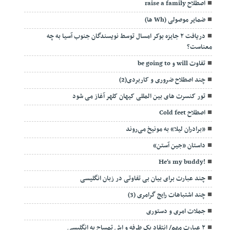
اصطلاح raise a family
ضمایر موصولی (Wh ها)
دریافت ۲ جایزه بوکر امسال توسط نویسندگان جنوب آسیا به چه
معناست؟
تفاوت will و be going to
چند اصطلاح ضروری و کاربردی(2)
تور کنسرت های بین المللی کیهان کلهر آغاز می شود
اصطلاح Cold feet
«برادران لیلا» به مونیخ می‌روند
داستان «جین آستن»
!He’s my buddy
چند عبارت برای بیان بی تفاوتی در زبان انگلیسی
چند اشتباهات رایج گرامری (3)
جملات امری و دستوری
۲ عبارت مهم/ انتقاد یک طرفه و اش تمساح به انگلیسی