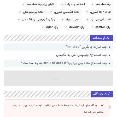
vocabulary
اصطلاح و عبارات
الفبای زبان vocabulary
لغات 504 ضروری
لغات انگلیسی ضروری
لغات پرکاربرد زبان
لغات ضروری زبان
معنی vigor
واژگان کاربردی زبان انگلیسی
واژه captive
واژه devour
واژه vigor
اخبار مشابه
چند عبارت جایگزین “I’m tired”
چند اصطلاح/ چاپلوسی نکن به انگلیسی
چند اصطلاح ساده ولی پرکاربرد/Don’t seweat it به چه معناست؟
ثبت دیدگاه
دیدگاه های ارسال شده توسط شما، پس از تایید توسط تیم مدیریت در وب
منتشر خواهد شد.