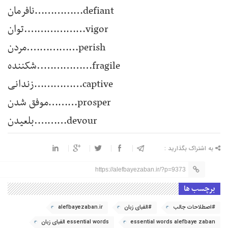
defiant……………نافرمان
vigor……………….توان
perish…………….مردن
fragile……………..شکننده
captive……………زندانی
prosper………موفق شدن
devour……….بلعیدن
به اشتراک بگذارید :
https://alefbayezaban.ir/?p=9373
برچسب ها
#اصطلاحات جالب
#الفبای زبان
alefbayezaban.ir
essential words alefbaye zaban
essential words الفبای زبان