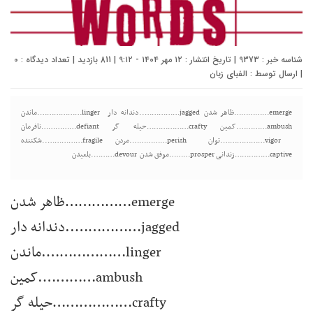
شناسه خبر : 9373 | تاریخ انتشار : ۱۲ مهر ۱۴۰۴ - ۹:۱۲ | 811 بازدید | تعداد دیدگاه :
0
| ارسال توسط :
الفبای زبان
emerge……………ظاهر شدن jagged……………..دندانه دار linger……………….ماندن
ambush………….کمین crafty………………حیله گر defiant……………نافرمان
vigor……………….توان perish…………….مردن fragile……………..شکننده
captive……………زندانی prosper………موفق شدن devour……….بلعیدن
emerge……………ظاهر شدن
jagged……………..دندانه دار
linger……………….ماندن
ambush………….کمین
crafty………………حیله گر