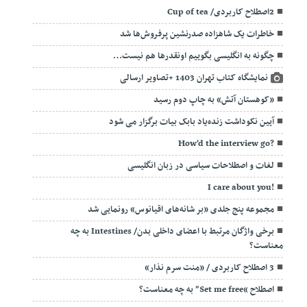
2اصطلاح کاربردی/ Cup of tea
خاطرات یک شاهزاده صدرنشین پرفروش‌ها شد
چگونه به انگلیسی بگوییم اونقدرها هم نیست…
نمایشگاه کتاب تهران 1403 +تصاویر ارسالی
«کوهستان آتش» به چاپ دوم رسید
آیین نکوداشت زنده‌یاد بابک بیات برگزار می شود
?How’d the interview go
لغات و اصطلاحات سیاسی در زبان انگلیسی
!I care about you
مجموعه پنج جلدی «بر شانه‌های اقیانوس» رونمایی شد
برخی واژگان مرتبط با اعضای داخلی بدن/ Intestines به چه
معناست؟
3 اصطلاح کاربردی / «منت سرم نذار»
اصطلاح “Set me free” به چه معناست؟