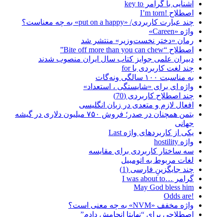
آشنایی با گرامر key to
اصطلاح !I’m torn
چند عبارت کاربردی/ «put on a happy» به چه معناست؟
واژه «Careen»
رمان «دختر نخست‌وزیر» منتشر شد
اصطلاح “Bite off more than you can chew”
دبیران علمی جوایز کتاب سال ایران منصوب شدند
چند لغت کاربردی با for
به مناسبت ۱۰۰ سالگی ونه‌گات
واژه ای برای «شایستگی ، استعداد»
چند اصطلاح کاربردی (70)
افعال لازم و متعدی در زبان انگلیسی
بتمن همچنان در صدر؛ فروش ۷۵۰ میلیون دلاری در گیشه
جهانی
یکی از کاربردهای واژه Last
واژه hostility
سه ساختار کاربردی برای مقایسه
لغات مربوط به اتومبیل
چند جایگزینِ فارسی (1)
گرامر …I was about to
May God bless him
!Odds are
واژه مخفف «NVM» به چه معنی است؟
اصطلاحی برای “نهایتا انجامش دادم”