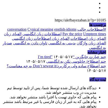
https://alefbayezaban.ir/?p=10185
برچسب ها
#اصطلاحات جالب
english-idioms
Cynical meaning
conversation
Umpteen times
Pay the price
اصطلاحات زبان انگلیسی
الفبای زبان
الفبای زبان اصطلاحات
الفبای زبان اصطلاحات زبان انگلیسی
الفبای زبان واژگان
بدبینی به انگلیسی
تاوان دادن به انگلیسی
صدبار
به انگلیسی
اخبار مشابه
چند عبارت جایگزین “I’m tired”
۱۴۰۵/۰۵/۱۷
چند اصطلاح/ چاپلوسی نکن به انگلیسی
۱۴۰۵/۰۵/۱۷
چند اصطلاح ساده ولی پرکاربرد/Don’t seweat it به چه معناست؟
۱۴۰۵/۰۵/۱۷
ثبت دیدگاه
دیدگاه های ارسال شده توسط شما، پس از تایید توسط تیم
مدیریت در وب منتشر خواهد شد.
پیام هایی که حاوی تهمت یا افترا باشد منتشر نخواهد شد.
پیام هایی که به غیر از زبان فارسی یا غیر مرتبط باشد منتشر
نخواهد شد.