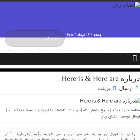
جمعه / ۱۶ مرداد / ۱۴۰۵
Friday, 7 August , 2026
داستان های انگلیسی
ادبیات
اصطلاحات زبان انگلیسی
عبارت واژگان
آموزش گرامر
خانه
درباره ما
تماس با ما
مکالمات
درباره Here is & Here are
ارسال
پرینت
شناسه خبر : 7907 | تاریخ انتشار : ۰۲ آبان ۱۴۰ - ۱۰:۰۲ | 880 بازدید | تعداد دیدگاه :
0
|
ارسال توسط :
الفبای زبان
وقتی ما چیزی رو به یه نفر می دیم و می خوایم بگیم “بفرمایید ..” از
اصطلاحات زیر استفاده می کنیم؛ Here is & Here are Here is a glass of