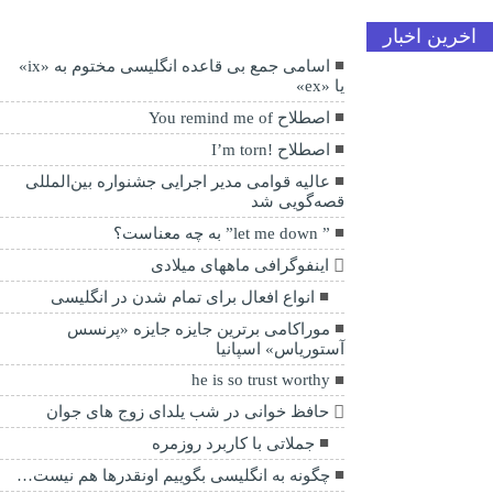
اخرین اخبار
اسامی جمع بی قاعده انگلیسی مختوم به «ix»
یا «ex»
اصطلاح You remind me of
اصطلاح !I’m torn
عالیه قوامی مدیر اجرایی جشنواره بین‌المللی
قصه‌گویی شد
” let me down” به چه معناست؟
اینفوگرافی ماههای میلادی
انواع افعال برای تمام شدن در انگلیسی
موراکامی برترین جایزه جایزه «پرنسس
آستوریاس» اسپانیا
he is so trust worthy
حافظ خوانی در شب یلدای زوج های جوان
جملاتی با کاربرد روزمره
چگونه به انگلیسی بگوییم اونقدرها هم نیست…