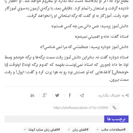
مطلع بود كه اگر او بلافاصله دست نگه ندارد او محروم خواهد شد. او اخطار را
ناديده گرفت و امتحان را تمام كرد. دقايقي بعد، با برگه‌ي آزمون به سوي آموزگار
خود رفت. آموزگار به او گفت كه برگه امتحاني او را نخواهد گرفت.
دانش آموز پرسيد: «مي داني من چه كسي هستم»
استاد گفت: «نه و اهميتي نميدم»
دانش آموز دوباره پرسيد: «مطمئني كه مرا نمي شناسي؟»
استاد دوباره گفت نه. بنابراین دانش آموز رفت سمت برگه‌ها و برگه خودشو وسط
اونا جا داد (جوری که استاد نمی‌تونست بفهمه که کدوم برگه اونه!) اونوقت [با
خوشحالی] کاغذهایی که تو دستش بود رو به هوا پرت کرد و گفت: ایول! و رفت
سمت بیرون.
به اشتراک بگذارید :
https://alefbayezaban.ir/?p=10966
برچسب ها
#اصطلاحات جالب
#الفبای زبان
#الفبای زبان ستاره کوشا