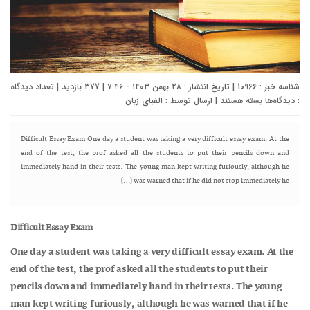
شناسه خبر : 10966 | تاریخ انتشار : ۲۸ بهمن ۱۴۰۳ - ۷:۴۶ | 377 بازدید | تعداد دیدگاه
برای
:
دیدگاه‌ها
بسته هستند
| ارسال توسط :
الفبای زبان
داستان
کوتاه
انگلیسی
Difficult Essay Exam One day a student was taking a very difficult essay exam. At the
«
end of the test, the prof asked all the students to put their pencils down and
Difficult
immediately hand in their tests. The young man kept writing furiously, although he
Essay
was warned that if he did not stop immediately he […]
Exam»
همراه
ترجمه
Difficult Essay Exam
One day a student was taking a very difficult essay exam. At the
end of the test, the prof asked all the students to put their
pencils down and immediately hand in their tests. The young
man kept writing furiously, although he was warned that if he