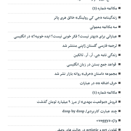
مکالمه شماره (3)
زندگینامه «جی کی رولینگ» خالق هری پاتر
سه مکالمه معمولی
عباراتی برای «بهتر نیست؟ فکر خوبی نیست؟ ایده خوبیه؟» در انگلیسی
ترجمه فارسی گلستان ژاپنی منتشر شد
زندگی نامه جی. آر. آر. تالکین
قواعد جمع بستن در زبان انگلیسی
مجموعه داستان «حرف» روانه بازار نشر شد
حرف اضافه on در عبارات
مکالمه شماره (5)
فروش «موقعیت مهدی» از مرز ۹ میلیارد تومان گذشت
چند عبارت کاربردی/ drop by drop
واژه «veggy»
تفاوت art و artistic در حالت های وصفی