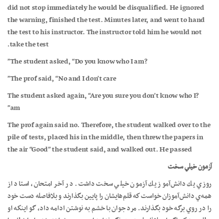
did not stop immediately he would be disqualified. He ignored
the warning, finished the test. Minutes later, and went to hand
the test to his instructor. The instructor told him he would not
take the test.
?The student asked, “Do you know who I am”
The prof said, “No and I don’t care”
?The student asked again, “Are you sure you don’t know who I
am”
The prof again said no. Therefore, the student walked over to the
pile of tests, placed his in the middle, then threw the papers in
the air “Good” the student said, and walked out. He passed
آزمون خيلي سخت
روزي يك دانش‌آموز يك آزمون خيلي سخت داشت. در آخر امتحان، استاد از
همه‌ي دانش‌آموزان خواست كه قلم‌هايشان را پايين بگذارند و بلافاصله دست خود
را در روي برگه خود بگذارند. مرد جوان با خشم به نوشتن ادامه داد، گو اينكه او