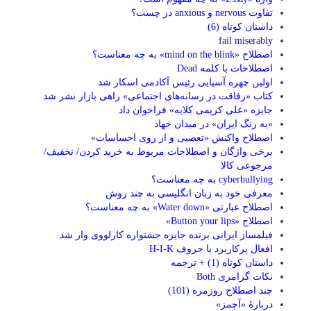
تفاوت nervous و anxious در چست؟
داستان کوتاه (6)
fail miserably
اصطلاح «mind on the blink» به چه معناست؟
اصطلاحات با کلمه Dead
اولین چهره آسیایی رئیس آکادمی اسکار شد
کتاب «رفاقت در رسانه‌های اجتماعی» راهی بازار نشر شد
جایزه «علی کریمی کلایه» فراخوان داد
«به رنگ ایران» در میدان جهاد
اصطلاح واکنش «تعصبی و از روی احساسات»
برخی واژگان و اصطلاحات مربوط به خرید کردن/ تخفیف/
مرجوعی کالا
cyberbullying به چه معناست؟
معرفی خود به زبان انگلیسی به چند روش
اصطلاح عبارتی «Water down» به چه معناست؟
اصطلاح «Button your lips»
فیلمساز ایرانی برنده جایزه جشنواره کارلووی وار شد
افعال پرکاربرد با حروف H-I-K
داستان کوتاه (1) + ترجمه
نکات گرامری Both
چند اصطلاح روزمره (101)
دربارۀ «آچمز»