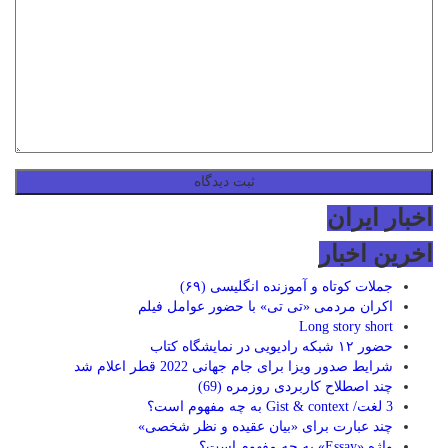
اخبار ایران
اخرین اخبار
جملات کوتاه و آموزنده انگلیسی (۶۹)
اکران مردمی «تی تی» با حضور عوامل فیلم
Long story short
حضور ۱۲ شبکه رادیویی در نمایشگاه کتاب
شرایط صدور ویزا برای جام جهانی 2022 قطر اعلام شد
چند اصطلاح کاربردی روزمره (69)
3 لغت/ Gist & context به چه مفهوم است؟
چند عبارت برای «بیان عقیده و نظر شخصی»
واژه «Essay» به چه مفهوم است؟