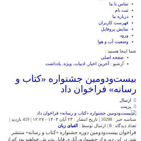
تماس با ما
ثبت نام
درباره ما
فهرست کاربران
نمایش پروفایل
ورود
وضعیت آب و هوا
شما اینجا هستید :
صفحه اصلی
آرشیو :
آخرین اخبار
,
ادبیات
,
ویژه
,
یادداشت
بیست‌ودومین جشنواره «کتاب و
رسانه» فراخوان داد
ارسال
پرینت
شناسه خبر : 10298 | تاریخ انتشار : ۲۳ آبان ۱۴۰۳ - ۱۲:۲۷ | 419 بازدید |
تعداد دیدگاه :
0
| ارسال توسط :
الفبای زبان
فراخوان بیست‌ودومین دوره جشنواره «کتاب و رسانه» منتشر
شد. در این دوره از جشنواره، آثاری قابل‌ پذیرش خواهند بود که از