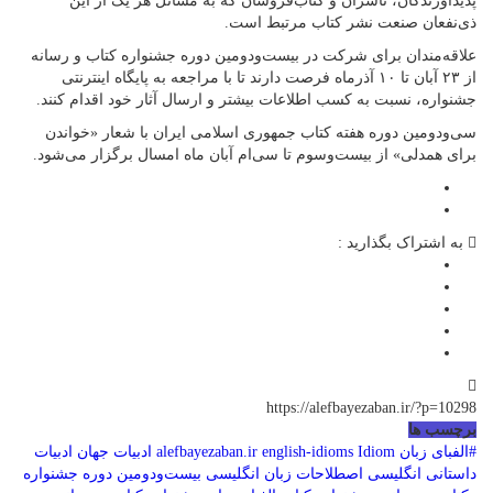
پدیدآورندگان، ناشران و کتاب‌فروشان که به مسائل هر یک از این
ذی‌نفعان صنعت نشر کتاب مرتبط است.
علاقه‌مندان برای شرکت در بیست‌ودومین دوره جشنواره کتاب و رسانه
از ۲۳ آبان تا ۱۰ آذرماه فرصت دارند تا با مراجعه به پایگاه اینترنتی
جشنواره، نسبت به کسب اطلاعات بیشتر و ارسال آثار خود اقدام کنند.
سی‌ودومین دوره هفته کتاب جمهوری اسلامی ایران با شعار «خواندن
برای همدلی» از بیست‌وسوم تا سی‌ام آبان ماه امسال برگزار می‌شود.
به اشتراک بگذارید :
https://alefbayezaban.ir/?p=10298
برچسب ها
#الفبای زبان
Idiom
english-idioms
alefbayezaban.ir
ادبیات جهان
ادبیات
داستانی انگلیسی
اصطلاحات زبان انگلیسی
بیست‌ودومین دوره جشنواره