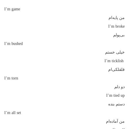
به
I’m game
چه
معناست؟
من پایه‌ام
I’m broke
بی‌پولم
I’m bushed
خیلی خستم
I’m ticklish
قلقلکی‌ام
I’m torn
دو دلم
I’m tied up
دستم بنده
I’m all set
من آماده‌ام