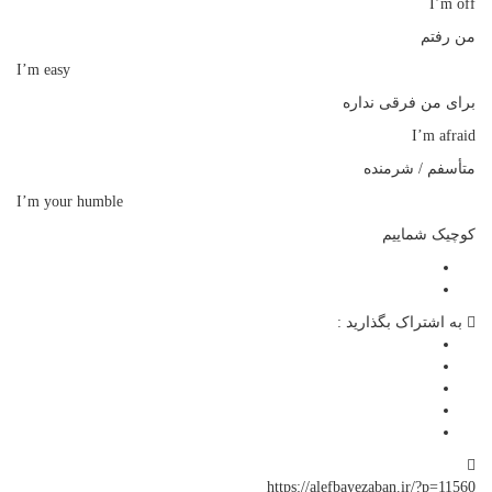
I’m off
من رفتم
I’m easy
برای من فرقی نداره
I’m afraid
متأسفم / شرمنده
I’m your humble
کوچیک شماییم
به اشتراک بگذارید :
https://alefbayezaban.ir/?p=11560