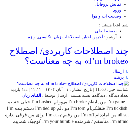
نمایش پروفایل
ورود
وضعیت آب و هوا
شما اینجا هستید :
صفحه اصلی
آرشیو :
آخرین اخبار
,
اصطلاحات زبان انگلیسی
,
ویژه
چند اصطلاحات کاربردی/ اصطلاح
«I’m broke» به چه معناست؟
ارسال
پرینت
شناسه خبر : 11560 | تاریخ انتشار : ۰۱ آبان ۱۴۰۴ - ۱۲:۱۲ | 422 بازدید |
برای
تعداد دیدگاه :
دیدگاه‌ها
بسته هستند
| ارسال توسط :
الفبای زبان
چند
I’m game من پایه‌ام I’m broke بی‌پولم I’m bushed خیلی خستم
اصطلاحات
I’m ticklish قلقلکی‌ام I’m torn دو دلم I’m tied up دستم بنده I’m
کاربردی/
all set من آماده‌ام I’m off من رفتم I’m easy برای من فرقی نداره
اصطلاح
I’m afraid متأسفم / شرمنده I’m your humble کوچیک شماییم
«I’m
broke»