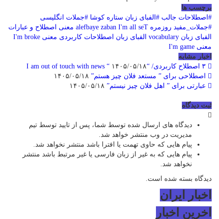
برچسب ها
#اصطلاحات جالب
#الفبای زبان ستاره کوشا
#جملات انگلیسی
#جملات_مفید روزمره
I'm all seT معنی
alefbaye zaban
اصطلاح و عبارات
الفبای زبان vocabulary
الفبای زبان اصطلاحات کاربردی
معنی I'm broke
معنی I'm game
اخبار مشابه
۳ اصطلاح کاربردی/ “I am out of touch with news “
۱۴۰۵/۰۵/۱۸
اصطلاحی برای ” مستعد فلان چیز هستم”
۱۴۰۵/۰۵/۱۸
عبارتی برای ” اهل فلان چیز نیستم”
۱۴۰۵/۰۵/۱۸
ثبت دیدگاه
دیدگاه های ارسال شده توسط شما، پس از تایید توسط تیم
مدیریت در وب منتشر خواهد شد.
پیام هایی که حاوی تهمت یا افترا باشد منتشر نخواهد شد.
پیام هایی که به غیر از زبان فارسی یا غیر مرتبط باشد منتشر
نخواهد شد.
دیدگاه بسته شده است.
اخبار ایران
اخرین اخبار