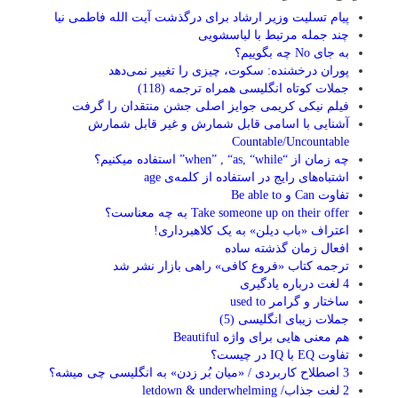
پیام تسلیت وزیر ارشاد برای درگذشت آیت الله فاطمی نیا
چند جمله مرتبط با لباسشویی
به جای No چه بگوییم؟
پوران درخشنده: سکوت، چیزی را تغییر نمی‌دهد
جملات کوتاه انگلیسی همراه ترجمه (118)
فیلم نیکی کریمی جوایز اصلی جشن منتقدان را گرفت
آشنایی با اسامی قابل شمارش و غیر قابل شمارش
Countable/Uncountable
چه زمان از “when” , “as, “while” استفاده میکنیم؟
اشتباه‌های رایج در استفاده از کلمه‌ی age
تفاوت Can و Be able to
Take someone up on their offer به چه معناست؟
اعتراف «باب دیلن» به یک کلاهبرداری!
افعال زمان گذشته ساده
ترجمه کتاب «فروع کافی» راهی بازار نشر شد
4 لغت درباره یادگیری
ساختار و گرامر used to
جملات زیبای انگلیسی (5)
هم معنی هایی برای واژه Beautiful
تفاوت EQ با IQ در چیست؟
3 اصطلاح کاربردی / «میان بُر زدن» به انگلیسی چی میشه؟
2 لغت جذاب/ letdown & underwhelming