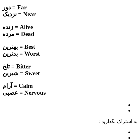
Far = دور
Near = نزدیک
Alive = زنده
Dead = مرده
Best = بهترین
Worst = بدترین
Bitter = تلخ
Sweet = شیرین
Calm = آرام
Nervous = عصبی
به اشتراک بگذارید :