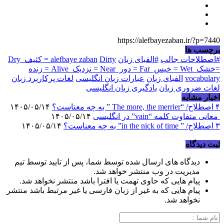
https://alefbayezaban.ir/?p=7440
برچسب ها
#اصطلاحات جالب
#الفبای زبان
alefbaye zaban
Dirty = کثیف Dry
=خشک Wet = خیس Far = دور Near = نزدیک Alive = زنده
vocabulary
الفبای زبان
عبارات زبان انگلیسی
لغات پرکاربرد زبان
لغات ضروری زبان
یادگیری زبان انگلیسی
اخبار مشابه
۴ اصطلاح/ “The more, the merrier ” به چه معناست؟
۱۴۰۵/۰۵/۱۴
معانی متفاوت کلمه “vain” در انگلیسی
۱۴۰۵/۰۵/۱۴
۳ اصطلاح/ ” in the nick of time” به چه معناست؟
۱۴۰۵/۰۵/۱۴
ثبت دیدگاه
دیدگاه های ارسال شده توسط شما، پس از تایید توسط تیم
مدیریت در وب منتشر خواهد شد.
پیام هایی که حاوی تهمت یا افترا باشد منتشر نخواهد شد.
پیام هایی که به غیر از زبان فارسی یا غیر مرتبط باشد منتشر
نخواهد شد.