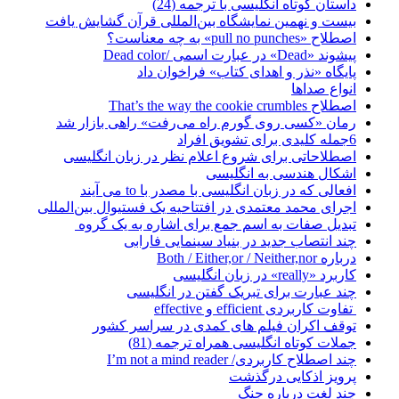
داستان کوتاه انگلیسی با ترجمه (24)
بیست و نهمین نمایشگاه بین‌المللی قرآن گشایش یافت
اصطلاح «pull no punches» به چه معناست؟
پیشوند «Dead» در عبارت اسمی /Dead color
پایگاه «نذر و اهدای کتاب» فراخوان داد
انواع صداها
اصطلاح That’s the way the cookie crumbles
رمان «کسی روی گورم راه می‌رفت» راهی بازار شد
6جمله کلیدی برای تشویق افراد
اصطلاحاتی برای شروع اعلام نظر در زبان انگلیسی
اشکال هندسی به انگلیسی
افعالی که در زبان انگلیسی با مصدر با to می آیند
اجرای محمد معتمدی در افتتاحیه یک فستیوال بین‌المللی
تبدیل صفات به اسم جمع برای اشاره به یک‌ گروه
چند انتصاب جدید در بنیاد سینمایی فارابی
درباره Both / Either,or / Neither,nor
کاربرد «really» در زبان انگلیسی
چند عبارت برای تبریک گفتن در انگلیسی
تفاوت کاربردی efficient و effective
توقف اکران فیلم های کمدی در سراسر کشور
جملات کوتاه انگلیسی همراه ترجمه (81)
چند اصطلاح کاربردی/ I’m not a mind reader
پرویز اذکایی درگذشت
چند لغت درباره جنگ