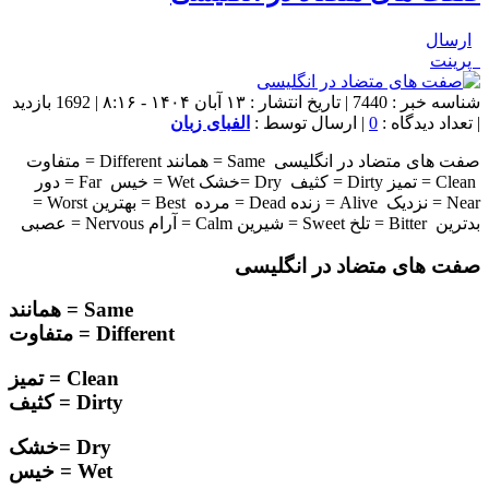
ارسال
پرینت
شناسه خبر : 7440 | تاریخ انتشار : ۱۳ آبان ۱۴۰۴ - ۸:۱۶ | 1692 بازدید
| تعداد دیدگاه :
0
| ارسال توسط :
الفبای زبان
صفت های متضاد در انگلیسی Same = همانند Different = متفاوت
Clean = تمیز Dirty = کثیف Dry =خشک Wet = خیس Far = دور
Near = نزدیک Alive = زنده Dead = مرده Best = بهترین Worst =
بدترین Bitter = تلخ Sweet = شیرین Calm = آرام Nervous = عصبی
صفت های متضاد در انگلیسی
Same = همانند
Different = متفاوت
Clean = تمیز
Dirty = کثیف
Dry =خشک
Wet = خیس