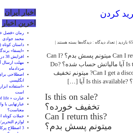
اخبار ایران
اخرین اخبار
رمان «فصل خا
محمد جوادی
برای
دیدگاه‌ها
بسته هستند
|
داستان کوتاه (11)
10
«ایسفا» برندگ
اصطلاح
?Is this on sale تخفیف خورده؟ ?Can I return this میتونم پسش بدم؟ ?Can I
افزایش 38 درصدی کتاب نسب به سال اخیر
انگلیسی
try it on میتونم پرو کنمش؟ ?Is tax included آیا مالیاتش حساب شده؟ ?Do
موقع
مردادماه
you have it in red قرمزش رو دارید؟ Can I get a discount? میتونم تخفیف
خرید
اصطلاحی برای
کردن
انگلیسی
«استفاده ابزار
است
?Is this on sale
عبارت « walk of life» به چه معناست؟
تخفیف خورده؟
معناست؟
?Can I return this
جملات کوتاه انگ
لوازم التحریر/ oose-leaf book
میتونم پسش بدم؟