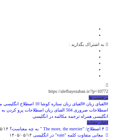
به اشتراک بگذارید :
https://alefbayezaban.ir/?p=10772
برچسب ها
#الفبای زبان
#الفبای زبان ستاره کوشا
10 اصطلاح انگلیسی موقع خرید کردن
اصطلاحات ضروری 504
الفبای زبان اصطلاحات
پرو کردن به 
انگلیسی همراه ترجمه
مکالمه در انگلیسی
اخبار مشابه
۴ اصطلاح/ “The more, the merrier ” به چه معناست؟
۱۴۰۵/۰۵/۱۴
معانی متفاوت کلمه “vain” در انگلیسی
۱۴۰۵/۰۵/۱۴