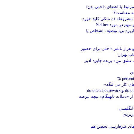
رتبط با اعضای داخلی بدن/
 مشروط» ده نمکی کلید خورد
هم در مورد Neither
ربرد بریا توصیف اشخاص یا
دو هزار ناشر داخلی برای حضور
اب تهران
 عشق من» برنده جایزه ادبی
ی کار می لنگه»
do one’s h
ز «تاملات نابهنگام» نیچه عرضه
ربردی
م‌های غیرفارسی تحصن هم