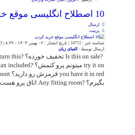
10 اصطلاح انگلیسی موقع خرید کردن
ارسال
پرینت
شناسه خبر : 10772 | تاریخ انتشار : ۰۲ بهمن ۱۴۰۳ - ۸:۳۲ | 653 بازدید | تعداد دیدگاه :
ارسال توسط :
الفبای زبان
بگیرم؟ ?Any fitting room اتاق پرو هست؟ ?Is this available آیا […]