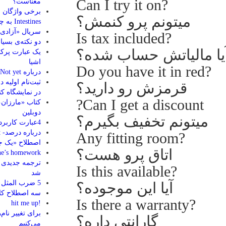
?Can I try it on
معناست؟
برخی واژگان م
میتونم پرو کنمش؟
Intestines به چه معناست؟
سریال «آزادی
?Is tax included
دو نکته‌ی بسیار م
یا مالیاتش حساب شده؟
یک عبارت پرکا
اشیا
?Do you have it in red
درباره Not yet
ثبت‌نام اولیه 
قرمزش رو دارید؟
در نمایشگاه کت
Can I get a discount?
کتاب «مارزان،
دوبلین
میتونم تخفیف بگیرم؟
4عبارت کاربردی
درباره درصد- percent %
?Any fitting room
اصطلاح «یک جا
اتاق پرو هست؟
do one’s homework و ousework
ترجمه جدیدی ا
?Is this available
شد
5 ضرب المثل انگلیسی
آیا این موجوده؟
سه اصطلاح کا
?Is there a warranty
!hit me up
برای تغییر نا
گارانتی داره؟
می‌کنیم