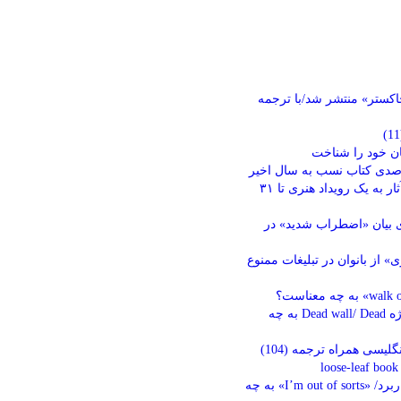
کستر» منتشر شد/با ترجمه
ان خود را شناخت
مهلت ارسال آثار به یک رویداد هنری تا ۳۱
 بیان «اضطراب شدید» در
ی» از بانوان در تبلیغات ممنوع
عبارتهایی با واژه Dead wall/ Dead به چه
لیسی همراه ترجمه (104)
l
3 اصطلاح پرکاربرد/ «I’m out of sorts» به چه