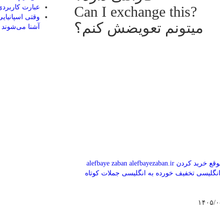
?Can I exchange this
عبارت کاربردی «into
وقتی اسپانیایی
میتونم تعویضش کنم؟
آشنا می‌شوند
alefbaye zaban
alefbayezaban.ir
انگلیسی
تخفیف خورده به انگلیسی
جملات کوتاه