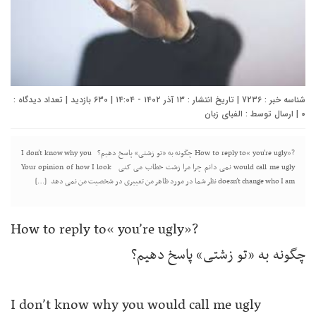
شناسه خبر : 7236 | تاریخ انتشار : ۱۳ آذر ۱۴۰۲ - ۱۴:۰۴ | 630 بازدید | تعداد دیدگاه :
0
| ارسال توسط :
الفبای زبان
?«How to reply to« you’re ugly چگونه به «تو زشتی» پاسخ دهیم؟ I don’t know why you
would call me ugly نمی دانم چرا مرا زشت خطاب می کنی Your opinion of how I look
doesn’t change who I am نظر شما در مورد ظاهر من تغییری در شخصیت من نمی دهد […]
?«How to reply to« you’re ugly
چگونه به «تو زشتی» پاسخ دهیم؟
I don’t know why you would call me ugly