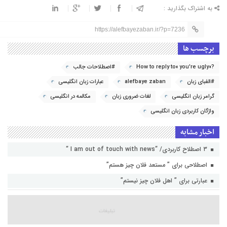
به اشتراک بگذارید :
https://alefbayezaban.ir/?p=7236
برچسب ها
?«How to reply to« you're ugly
#اصطلاحات جالب
#الفبای زبان
alefbaye zaban
عبارات زبان انگلیسی
گرامر زبان انگلیسی
لغات ضروری زبان
مکالمه در انگلیسی
واژگان کاربردی زبان انگلیسی
اخبار مشابه
۳ اصطلاح کاربردی/ “I am out of touch with news “
اصطلاحی برای ” مستعد فلان چیز هستم”
عبارتی برای ” اهل فلان چیز نیستم”