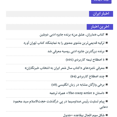
اخبار ایران
اخرین اخبار
کتاب «مارزان، عشق من» برنده جایزه ادبی دوبلین
ترکیه قدیمی‌ترین مثنوی معنوی را به نمایشگاه کتاب تهران آورد
برنده بزرگترین جایزه ادبی روسیه معرفی شد
3 اصطلاح نیمه کاربردی (105)
معرفی نامزدهای «کتاب سال شعر ایران به انتخاب خبرنگاران»
چند اصطلاح کاربردی (94)
برخی واژگان مشابه در زبان انگلیسی (18)
داستان « The crazy artist» همراه ترجمه
پیام تسلیت رئیس صداوسیما در پی درگذشت حجت‌الاسلام سید محمود
دعایی
شکل سوم افعال بیقاعده +جدول