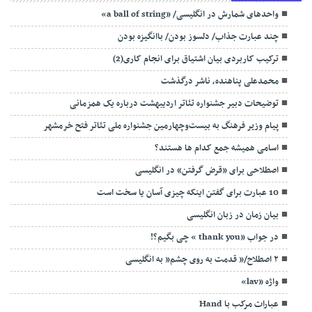
واحدهای شمارش در انگلیسی/ «a ball of string»
چند عبارت جذاب/ دلسوز بودن/ باانگیزه بودن
ترکیب کاربردی بیان اشتیاق برای انجام کاری(2)
محمدعلی پناهنده، ناشر درگذشت
توضیحات دبیر جشنواره تئاتر اردیبهشت درباره یک همزمانی
پیام وزیر فرهنگ به بیست‌وچهارمین جشنواره ملی تئاتر فتح خرمشهر
اسامی همیشه جمع کدام ها هستند؟
اصطلاحی برای «قرض گرفتن» در انگلیسی
10 عبارت برای گفتن اینکه چیزی آسان یا سخت است
بیان زمان در زبان انگلیسی
در جواب «thank you » چی بگیم؟!
۲ اصطلاح/” قدمت به روی چشم” به انگلیسی
واژه «lav»
عبارات مرکب با Hand