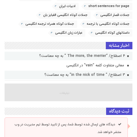
short sentences for page
ادبیات ایران
جملات قصار انگلیسی
جملات کوتاه انگلیسی الفبایز بان
جملات کوتاه انگلیسی با ترجمه
جملات کوتاه همراه ترجمه انگلیسی
داستانهای کوتاه انگلیسی
عبارات زبان انگلیسی
اخبار مشابه
۴ اصطلاح/ “The more, the merrier ” به چه معناست؟
معانی متفاوت کلمه “vain” در انگلیسی
۳ اصطلاح/ ” in the nick of time” به چه معناست؟
ثبت دیدگاه
دیدگاه های ارسال شده توسط شما، پس از تایید توسط تیم مدیریت در وب
منتشر خواهد شد.