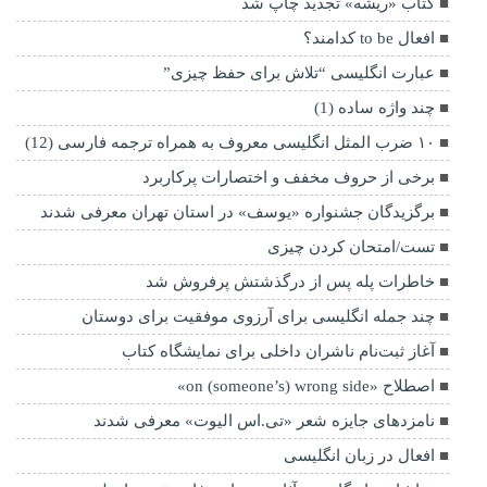
کتاب «ریشه» تجدید چاپ شد
افعال to be کدامند؟
عبارت انگلیسی “تلاش برای حفظ چیزی”
چند واژه ساده (1)
۱۰ ضرب المثل انگلیسی معروف به همراه ترجمه فارسی (12)
برخی از حروف مخفف و اختصارات پرکاربرد
برگزیدگان جشنواره «یوسف» در استان تهران معرفی شدند
تست/امتحان کردن چیزی
خاطرات پله پس از درگذشتش پرفروش‌ شد
چند جمله انگلیسی برای آرزوی موفقیت برای دوستان
آغاز ثبت‌نام ناشران داخلی برای نمایشگاه کتاب
اصطلاح «on (someone’s) wrong side»
نامزدهای جایزه شعر «تی.اس الیوت» معرفی شدند
افعال در زبان انگلیسی