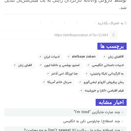
توسط کازوکی واتانابه کارگردان ژاپنی به یک مینی‌سریال تبدیل
شد.
به اشتراک بگذارید :
https://alefbayezaban.ir/?p=11464
برچسب ها
#الفبای زبان
alefbaye zaban
ادبیات ایران
ادبیات داستانی انگلیسی
استیو بوشمی و ناتاشا لیون
الفبای زبان
به کارگردانی تایکا وایتیتی؛
جنا اورتگا، امی آدامز
رمان پرفروش کازوئو ایشی‌گورو
سریال خانم آمریکا
فیلم اقتباسی «کلارا و خورشید»
اخبار مشابه
چند عبارت جایگزین “I’m tired”
چند اصطلاح/ چاپلوسی نکن به انگلیسی
چند اصطلاح ساده ولی پرکاربرد/Don’t seweat it به چه معناست؟