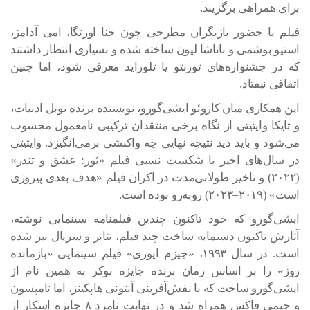
برای همراهی برگزیند.
فیلم با حضور بازیگران مطرحی چون جنا اورتگا، امی آدامز،
استیو بوشمی و ناتاشا لیون ساخته شده و بسیاری انتظار داشتند
که در جشنواره‌های تورنتو یا تلوراید معرفی شود، اما چنین
اتفاقی نیفتاد.
این همکاری میان کازوئو ایشی‌گورو، نویسنده برنده نوبل ادبیات،
و تایکا وایتیتی از نگاه برخی منتقدان ترکیبی نامعمول محسوب
می‌شود و باید دید نتیجه نهایی چه واکنشی برمی‌انگیزد. وایتیتی
در سال‌های اخیر با شکست نسبی فیلم «ثور: عشق و تندر»
(۲۰۲۲) و تاخیر طولانی‌مدت در اکران فیلم «هدف بعدی پیروزی
است» (۲۰۱۹–۲۰۲۳) روبه‌رو بوده است.
ایشی‌گورو که خود تاکنون چندین فیلمنامه سینمایی نوشته،
آثارش تاکنون دستمایه ساخت چند فیلم، تئاتر و سریال نیز شده
است. در سال ۱۹۹۳، «جیزم ایوری» فیلم سینمایی «بازمانده
روز» را بر اساس رمان برنده جایزه بوکر به همین نام از
ایشی‌گورو ساخت که با نقش‌آفرینی آنتونی هاپکینز، اما تامپسون
و جیمی فاکس همراه شد و در نهایت نامزد ۸ جایزه اسکار از