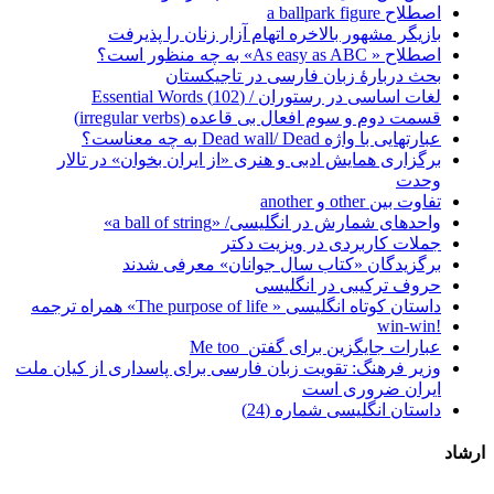
اصطلاح a ballpark figure
بازیگر مشهور بالاخره اتهام آزار زنان را پذیرفت
اصطلاح « As easy as ABC» به چه منظور است؟
بحث دربارۀ زبان فارسی در تاجیکستان
لغات اساسی در رستوران / (102) Essential Words
قسمت دوم و سوم افعال بی قاعده (irregular verbs)
عبارتهایی با واژه Dead wall/ Dead به چه معناست؟
برگزاری همایش ادبی و هنری «از ایران بخوان» در تالار
وحدت
تفاوت بین other و another
واحدهای شمارش در انگلیسی/ «a ball of string»
جملات کاربردی در ویزیت دکتر
برگزیدگان «کتاب سال جوانان» معرفی شدند
حروف ترکیبی در انگلیسی
داستان کوتاه انگلیسی « The purpose of life» همراه ترجمه
!win-win
عبارات جایگزین برای گفتن Me too
وزیر فرهنگ: تقویت زبان فارسی برای پاسداری از کیان ملت
ایران ضروری است
داستان انگلیسی شماره (24)
ارشاد