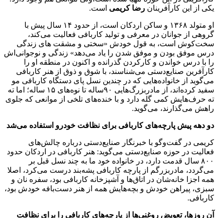
یکی از این کارآفرینان
رضا کریمی
است.
او متولد ۱۳۶۸ و ساکن اردکان است، از حدود ۱۴ سال پیش با
گروهی از جوانان در معرفی و تولید کاربافی فعالیت می‌کند،
سخت‌کوش است، به قول خودش «سختی و مشقت های زندگی
درس موفق بودن و موفق شدن را یاد می‌دهد» زندگی و نوجوانی‌اش
را با درس خواندن و کارکردن گذرانده و اکنون در منطقه او را
کارآفرین صنایع‌دستی می‌شناسند، با شوق و ذوق از هنر کاربافی
می‌گوید از خانواده‌هایی که در چندین نسل پای دستگاه کاربافی مو
سفید کرده‌اند، از مادربزرگ‌هایی ۹۰ساله تا نوه‌های ۱۵ ساله؛ اما ته
ته حرف‌هایش کمی گله دارد و با خنده‌های تلخی از موانعی که جلوی
راهش می‌گذارند، می‌گوید.
دو دهه پیش پارچه‌های کاربافی برای نظافت خودرو استفاده می‌شد
کریمی در گفت‌وگو با خبرنگار صنایع‌دستی درباره چالش‌های
فعالیت در حوزه صنایع‌دستی می‌گوید: هنر کاربافی در اردکان حدود
۸۰۰ سال قدمت دارد، در خانواده خود ما به چند نسل قبل بر
می‌گردد، مادربزرگم از پارچه کاربافی پشه‌بند درست می‌کرد، اصلا
همه اجزا خانه‌شان در اتاق‌ها و آشپزخانه کاربافی بود، سفره نان و
سبزی، پیراهن خودش و بچه‌هایش همه از هنر دست‌بافه خودش بود،‌
کاربافی.
آن روزها، تعویض روغنی‌ها از پارچه‌های کاربافی را برای نظافت