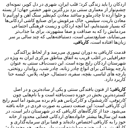
اردکان را باید زندگی کرد؛ قلب ایران، شهری در دل کویر، نمونه‌ای
چشم‌نواز از معماری‌ سنتی یزد بزرگترین شهر خشتی جهان؛ از پسته
و حلوا ارده تا چادرملو و ساغند معادن کم‌نظیر سنگ آهن و اورانیم تا
معادن باریت، سیلیس، خاک مرغوبش برای صنایع کاشی اردکانی‌ها
که بسیار شنیده‌ایم، اما آنچه اردکان و زیست فرهنگی اجتماعی
مردمانش را که به صداقت و صفا مشهورند، برای ما جذاب‌تر
می‌نمایاند، صنایع‌دستی است، دستبافته‌هایی که چند سالی بر سر
زبان‌ها افتاده است،
کاربافی.
قدمت کاربافی به دوران تیموری می‌رسد و از لحاظ پراکندگی
جغرافیایی در اغلب قریب به اتفاق مناطق مرکزی ایران به ویژه در
شهرستان اردکان رایج بوده است. این دست‌باف سنتی به عنوان
پارچه پوشاکی برای انواع چادر زنانه، چادر شب، روانداز، روتختی،
پارچه های لباسی، بقچه، سفره، دستمال، حوله، پلاس، کیسه حنا
کاربرد دارد.
کاربافی؛
از فنون بافندگی سنتی و یکی از ساده‌ترین و در اصل
گسترده‌ترین بخش در حوزه دست‌بافته است و با نام‌هایی چون
کارتوفی، کارششوک و کارکرباس
هم نام برده می‌شود اما اسم رایج
آن کاربافی است؛ این صنعت دستی به صورت فردی در خانه بافته
می‌شود. جدا از کارگاه‌های کاربافی که در شهرستان دایر است، در
همه این سال‌ها بیشتر خانواده‌های اردکانی فضایی محدود از خانه
خود را به کاربافی اختصاص داده‌اند و فضا برای سرمایه‌گذاری و
کارآفرینی در این حوزه مهیا شده است،ولی موانعی هم وجود دارد؛