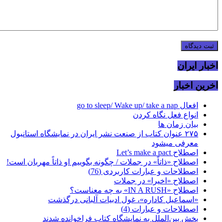
اخبار ایران
اخرین اخبار
افعال go to sleep/ Wake up/ take a nap
انواع فعل نگاه کردن
بیان زمان ها
۲۷۵ عنوان کتاب از صنعت نشر ایران در نمایشگاه استانبول
معرفی میشود
اصطلاح Let’s make a pact
اصطلاح «ذاتاً» در جملات / چگونه بگوییم او ذاتاً مهربان است!
اصطلاحات و عبارات کاربردی (76)
اصطلاح «اخیرا» در جملات
اصطلاح «IN A RUSH» به چه معناست؟
«اسماعیل کاداره»، غول ادبیات آلبانی درگذشت
اصطلاحات و عبارات (4)
بخش بین‌الملل به نمایشگاه کتاب فراخوانده شدند