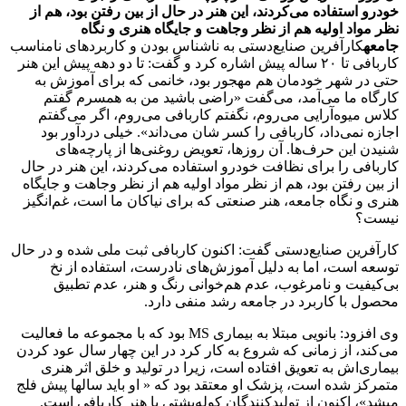
خودرو استفاده می‌کردند، این هنر در حال از بین رفتن بود، هم از
نظر مواد اولیه هم از نظر وجاهت و جایگاه هنری و نگاه
جامعه
کارآفرین صنایع‌دستی به ناشناس بودن و کاربردهای نامناسب
کاربافی تا ۲۰ ساله پیش اشاره کرد و گفت: تا دو دهه پیش این هنر
حتی در شهر خودمان هم مهجور بود، خانمی که برای آموزش به
کارگاه ما می‌آمد، می‌گفت «راضی باشید من به همسرم گفتم
کلاس میوه‌آرایی می‌روم، نگفتم کاربافی می‌روم، اگر می‌گفتم
اجازه نمی‌داد، کاربافی را کسر شان می‌داند». خیلی دردآور بود
شنیدن این حرف‌ها. آن روزها، تعویض روغنی‌ها از پارچه‌های
کاربافی را برای نظافت خودرو استفاده می‌کردند، این هنر در حال
از بین رفتن بود، هم از نظر مواد اولیه هم از نظر وجاهت و جایگاه
هنری و نگاه جامعه، هنر صنعتی که برای نیاکان ما است، غم‌انگیز
نیست؟
کارآفرین صنایع‌دستی گفت: اکنون کاربافی ثبت ملی شده و در حال
توسعه است، اما به دلیل آموزش‌های نادرست، استفاده از نخ
بی‌کیفیت و نامرغوب، عدم هم‌خوانی رنگ و هنر، عدم تطبیق
محصول با کاربرد در جامعه رشد منفی دارد.
وی افزود: بانویی مبتلا به بیماری MS بود که با مجموعه ما فعالیت
می‌کند، از زمانی که شروع به کار کرد در این چهار سال عود کردن
بیماری‌اش به تعویق افتاده است، زیرا در تولید و خلق اثر هنری
متمرکز شده است، پزشک او معتقد بود که « او باید سالها پیش فلج
میشد»، اکنون از تولیدکنندگان کوله‌پشتی با هنر کاربافی است.