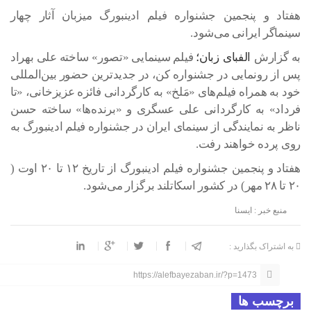
هفتاد و پنجمین جشنواره فیلم ادینبورگ میزبان آثار چهار
سینماگر ایرانی می‌شود.
به گزارش
الفبای زبان؛
فیلم سینمایی «تصور» ساخته علی بهراد
پس از رونمایی در جشنواره کن، در جدیدترین حضور بین‌المللی
خود به همراه فیلم‌های «مَلخ» به کارگردانی فائزه عزیزخانی، «تا
فرداد» به کارگردانی علی عسگری و «برنده‌ها» ساخته حسن
ناظر به نمایندگی از سینمای ایران در جشنواره فیلم ادینبورگ به
روی پرده خواهند رفت.
هفتاد و پنجمین جشنواره فیلم ادینبورگ از تاریخ ۱۲ تا ۲۰ اوت (
۲۰ تا ۲۸ مهر) در کشور اسکاتلند برگزار می‌شود.
منبع خبر : ایسنا
به اشتراک بگذارید :
https://alefbayezaban.ir/?p=1473
برچسب ها