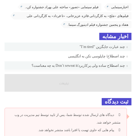
اخبارسینمایی
فیلم سینمایی «تصور» ساخته علی بهراد.جشنواره کن،.
فیلم‌های «مَلخ» به کارگردانی فائزه عزیزخانی، «تا فرداد» به کارگردانی علی
عسگری و «برنده‌ها» ساخته حسن ناظر.
هفتاد و پنجمین جشنواره فیلم ادینبورگ.سینما.
اخبار مشابه
چند عبارت جایگزین “I’m tired”
چند اصطلاح/ چاپلوسی نکن به انگلیسی
چند اصطلاح ساده ولی پرکاربرد/Don’t seweat it به چه معناست؟
ثبت دیدگاه
دیدگاه های ارسال شده توسط شما، پس از تایید توسط تیم مدیریت در وب
منتشر خواهد شد.
پیام هایی که حاوی تهمت یا افترا باشد منتشر نخواهد شد.