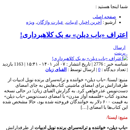
شما اینجا هستید :
صفحه اصلی
آرشیو :
آخرین اخبار
,
ادبیات
,
عبارت واژگان
,
ویژه
اعتراف «باب دیلن» به یک کلاهبرداری!
ارسال
پرینت
شناسه خبر : 2776 | تاریخ انتشار : ۰۷ آذر ۱۴۰۱ - ۱۵:۴۱ | 1163 بازدید
| تعداد دیدگاه :
0
| ارسال توسط :
الفبای زبان
منبع: ایسنا/ «باب دیلن» خواننده و ترانه‌سرای برنده نوبل ادبیات از
طرفدارانش برای امضای ماشینی کتاب‌هایش به جای امضای
دست‌نویس عذرخواهی کرد. به گزارش الفبای زبان؛ در حالی نسخه‌
محدود کتاب «فلسفه آواز مدرن» با امضای دست‌نویس «باب دیلن»
به قیمت ۶۰۰ دلار به خوانندگان فروخته شده بود، حالا مشخص شده
این کتاب‌ها با امضای […]
منبع: ایسنا/
«باب دیلن» خواننده و ترانه‌سرای برنده نوبل ادبیات
از طرفدارانش