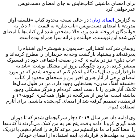
برای امضای ماشینی کتاب‌هایش به جای امضای دست‌نویس
عذرخواهی کرد.
به گزارش
الفبای زبان؛
در حالی نسخه‌ محدود کتاب «فلسفه آواز
مدرن» با امضای دست‌نویس «باب دیلن» به قیمت ۶۰۰ دلار به
خوانندگان فروخته شده بود، حالا مشخص شده این کتاب‌ها با امضای
کپی‌شده این نویسنده، خواننده و ترانه سرا همراه بوده است.
روسای شرکت انتشاراتی «سایمون و شوستر» این اشتباه را
پذیرفته‌اند و پیشنهاد بازگشت وجه به خریداران را مطرح کرده‌اند و
«باب دیلن» نیز در بیانیه‌ای که در صفحه اجتماعی خود در فیسبوک
منتشر کرده، درباره چگونگی بروز این مشکل نوشت: «باید به
طرفداران و دنبال‌کنندگانم اعلام کنم که متوجه شدم که در مورد
امضای برخی از آثار هنری اخیر من و نسخه‌ای محدود از کتاب
«فلسفه آهنگ مدرن» بحث‌هایی وجود دارد. من در طول سال‌ها
تک‌تک آثار هنری را با دست امضا کرده‌ام و هرگز مشکلی وجود
نداشته است اما پس از سرگیجه در طول همه‌گیری کووید-۱۹ و
قرنطینه، تصمیم گرفته شد از امضای کپی‌شده ماشینی برای آثارم
استفاده کنم».
وی ادامه داد: «در سال ۲۰۱۹ دچار سرگیجه‌ای شدم که تا دوران
همه گیری کرونا ادامه یافت. پنج نفر به من کمک می‌گردند تا کتاب‌ها
را امضا کنم اما ما نتوانستیم سر موعد کارها را انجام دهیم. با نزدیک
شدن به مهلت‌های قراردادی، ایده استفاده از امضای خودکار