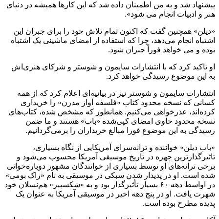
پیشنهاد شد و به من اطمینان داده شد که این کارها همیشه در دنیای
هنر و ادبیات انجام می شود».
«دیلن» همچنین گفت که اکنون تمام تلاش خود را برای جبران این
اشتباه انجام می‌دهد، چرا که استفاده از امضای ماشینی یک اشتباه
بوده و می خواهد فوراً جبران شود.
او تاکید کرد که با انتشارات سایمون و شوستر و شرکای هنری‌اش
به این موضوع رسیدگی خواهد کرد.
انتشارات سایمون و شوستر نیز در بیانیه‌ای اعلام کرد که از همه
کسانی که نسخه محدود کتاب «فلسفه آواز مدرن» را خریداری
کرده‌اند، عذرخواهی می‌کنیم. همانطور که مشخص شده، کتاب‌های
نسخه محدود حاوی امضای کپی‌شده «باب» هستند و ما ضمن
رسیدگی به این موضوع فورا مبالغ خریداران را برمی‌گردانیم.
«باب دیلن» خواننده و ترانه‌سرای آمریکایی از نگاه بسیاری،
تاثیرگذارترین چهره در تاریخ موسیقی آمریکا محسوب می‌شود و
برخی ترانه‌های او توسط بسیاری از خوانندگان مشهور دوباره‌خوانی
شده است. او در پدیدار شدن سبکی در موسیقی به نام «راک بومی»
در اواسط دهه ۶۰ بسیار تأثیرگذار بود و به «شکسپیر» هم‌نسلان خود
شهرت یافت. او در پنج دهه اخیر در موسیقی آمریکا به عنوان یک
پدیده مطرح بوده است.