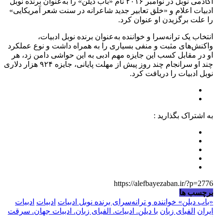
آکادمی نوبل در نوامبر ۲۰۱۶ نام «باب دیلن» را به‌عنوان برنده نوبل
ادبیات اعلام و «خلق تعابیر جدید شاعرانه در سنت شعر آمریکایی»
را علت برگزیدن او عنوان کرد.
انتخاب یک ترانه‌سرا و خواننده به‌عنوان برنده نوبل ادبیات،
واکنش‌های مثبت و منفی بسیاری را به همراه داشت و نوع عملکرد
او در مقابل کسب این جایزه مهم ادبی به این حواشی دامن زد، هر
چند او سرانجام چند روز پیش از مهلت پایانی، جایزه ۹۲۴ هزار دلاری
نوبل ادبیات را دریافت کرد.
به اشتراک بگذارید :
https://alefbayezaban.ir/?p=2776
برچسب ها
«باب دیلن» خواننده و ترانه‌سرای برنده نوبل ادبیات
ادبیات
ادبیات
ایران
الفبای زبان
با دیلن. ادبیات. الفبای زبان. ادبیات جهان. سرقت