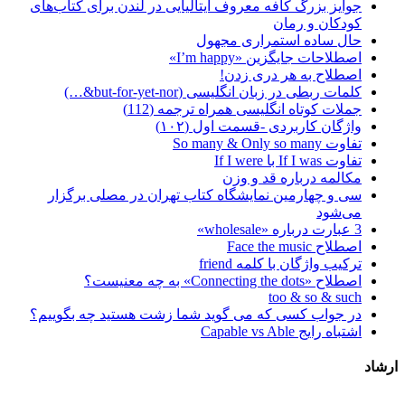
جوایز بزرگ کافه معروف ایتالیایی در لندن برای کتاب‌های
کودکان و رمان
حال ساده استمراری مجهول
اصطلاحات جایگزین «I’m happy»
اصطلاح به هر دری زدن!
کلمات ربطی در زبان انگلیسی (but-for-yet-nor&…)
جملات کوتاه انگلیسی همراه ترجمه (112)
واژگان کاربردی -قسمت اول (۱۰۲)
تفاوت So many & Only so many
تفاوت If I was با If I were
مکالمه درباره قد و وزن
سی و چهارمین نمایشگاه کتاب تهران در مصلی برگزار
می‌شود
3 عبارت درباره «wholesale»
اصطلاح Face the music
ترکیب واژگان با کلمه friend
اصطلاح «Connecting the dots» به چه معنیست؟
too & so & such
در جواب کسی که می گوید شما زشت هستید چه بگوییم؟
اشتباه رایج Capable vs Able
ارشاد