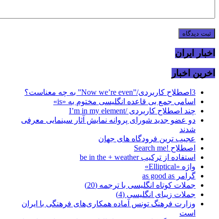
اخبار ایران
اخرین اخبار
3اصطلاح کاربردی/”Now we’re even” به چه معناست؟
اسامی جمع بی قاعده انگلیسی مختوم به «is»
چند اصطلاح کاربردی /I’m in my element
دو عضو جدید شورای پروانه نمایش آثار سینمایی معرفی
شدند
عجیب ترین فرودگاه های جهان
اصطلاح !Search me
استفاده از ترکیب be in the + weather
واژه «Elliptical»
گرامر as good as
جملات کوتاه انگلیسی با ترجمه (20)
جملات زیبای انگلیسی (4)
وزارت فرهنگ تونس آماده همکاری‌های فرهنگی با ایران
است