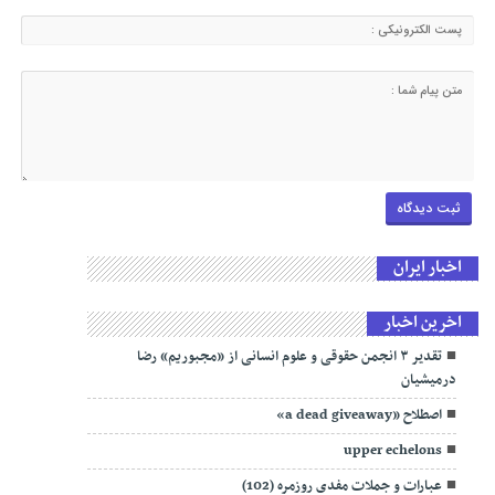
اخبار ایران
اخرین اخبار
تقدیر ۳ انجمن حقوقی و علوم انسانی از «مجبوریم» رضا
درمیشیان
اصطلاح «a dead giveaway»
upper echelons
عبارات و جملات مفدی روزمره (102)