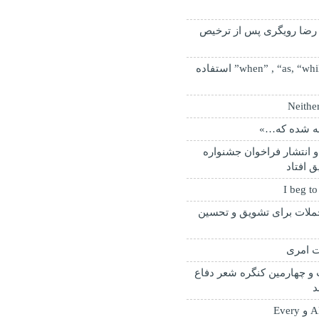
رضا رویگری پس از ترخیص
چه زمان از “when” , “as, “while” استفاده
ه شده که…»
و انتشار فراخوان جشنواره
 افتاد
ملات برای تشویق و تحسین
ت امری
و چهارمین کنگره شعر دفاع
د