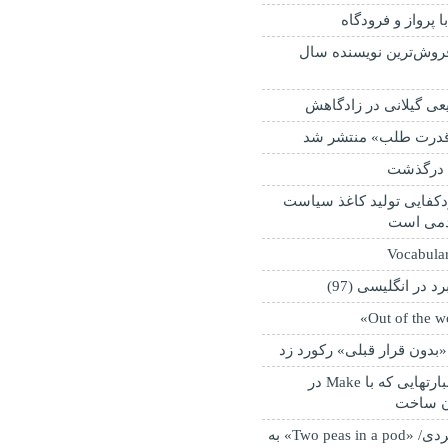
ا پرواز و فرودگاه
فروش‌ترین نویسنده سال
ی گیلانی در زادگاهش
قدرت طلب» منتشر شد
م درگذشت
کفایی تولید کاغذ سیاست
دمی است
Vocabular
«بدون قرار قبلی» رکورد زد
اصطلاح ها و عبارتهايی که با Make در
ن ساخت
3 اصطلاح کاربردی/ «Two peas in a pod» به