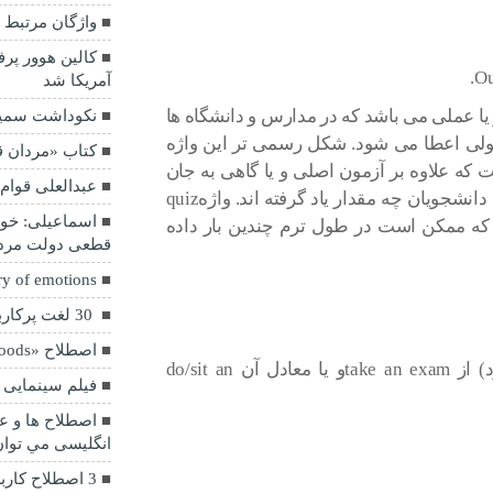
واژگان مرتبط ب
کالین هوور پر
Ou
آمریکا شد
فاهی و یا عملی می باشد که در مدارس و دانشگاه ها
نکوداشت سمیع
قبولی اعطا می شود. شکل رسمی تر این واژه
کتاب «مردان 
t به معنای آزمون است که علاوه بر آزمون اصلی و یا گاهی به جان
عبدالعلی قوا
آن داده می شود تا مشخص شود که دانش آموزان یا دانشجویان چه مقدار یاد گرفته اند. واژهquiz
اسماعیلی: خود
که ممکن است در طول ترم چندین بار داده
قطعی دولت مر
y of emotions
30 لغت پرکاربرد در انگلیسی (97)
اصطلاح «Out of the woods»
(در زبان انگلیسی برای امتحان دادن (توسط شاگرد) از take an examو یا معادل آن do/sit an
فیلم سینمایی 
انگلیسی مي توا