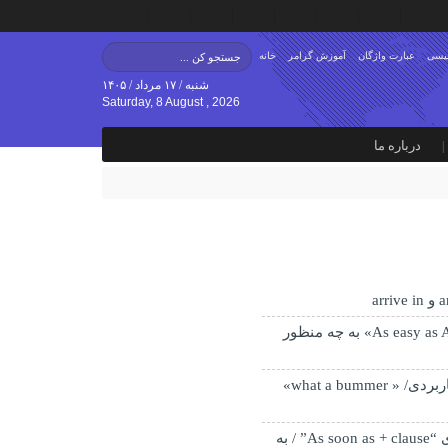
لیسی
عبارت واژگان
آموزش گرامر
خانه
شنبه / ۱۷ مرداد / ۱۴۰۵
Saturday, 8 August , 2026
درباره ما
اصطلاح « As easy as ABC» به چه منظور
چند اصطلاح کاربردی/ « what a bummer»
ساختار گرامری “As soon as + clause” / به