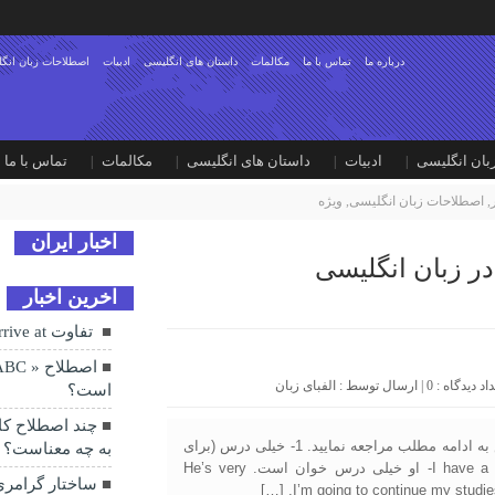
درباره ما
تماس با ما
مکالمات
داستان های انگلیسی
ادبیات
اصطلاحات زبان انگ
بان انگلیسی
ادبیات
داستان های انگلیسی
مکالمات
تماس با ما
,
اصطلاحات زبان انگلیسی
,
ویژه
اخبار ایران
ر زبان انگلیسی
اخرین اخبار
‍‍ تفاوت arrive at و arrive in
0
| ارسال توسط :
الفبای زبان
است؟
تهیه و تنظیم: صغری توحیدلو/ برای مشاهده جملات این درس به ادامه مطلب مراجعه نمایید. 1- خیلی درس (برای
به چه معناست؟
خواندن) دارم./ درس هایم سنگین است. I have a lot of studies. 2- او خیلی درس خوان است. He’s very