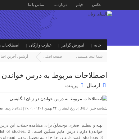
عکس
فیلم
درباره ما
تماس با ما
خانه
آموزش گرامر
عبارت واژگان
اصطلاحات ز
شما اینجا هستید :
صفحه اصلی
آرشیو :
آخرین اخبار
اصطلاحات مربوط به درس خواندن د
ارسال
پرینت
شناسه خبر : 3413 | تاریخ انتشار : ۲۴ بهمن ۱۴۰۱ - ۲۰:۰۱ | 2451 بازدید | تعداد دیدگاه :
studious. 3- قصد دارم در خارج ادامه تحصیل بدهم. I’m going to continue my studies abroad. […]