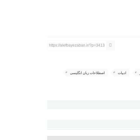
https://alefbayezaban.ir/?p=3413
ادبیات
اصطلاحات زبان انگلیسی