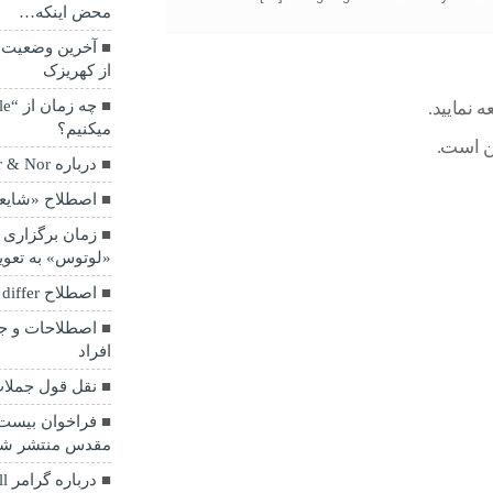
محض اینکه…
آخرین وضعیت 
از کهریزک
نمایید.
میکنیم؟
درباره Neither & Nor
اصطلاح «شایع
زمان برگزاری 
«لوتوس» به تعویق
اصطلاح I beg to differ
اصطلاحات و ج
افراد
نقل قول جملا
فراخوان بیست 
مقدس منتشر ش
درباره گرامر All و Every