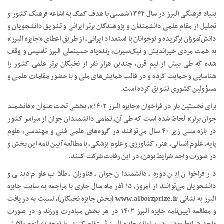
بنیاد فرهنگی البرز در سال ۱۳۴۲ شمسی با هدف کمک به اشاعه فرهنگ کشور و
تجلیل از مقام علمی دانشمندان و پژوهندگان برتر ایرانی و تشویق دانشجویان و
دانش‌آموزان برگزیده و نوجوانان با استعداد ایرانی، از طریق اعطای «جایزه البرز»
به همت مردی خیراندیش و نیک‌سیرت، زنده‌یاد حسینعلی البرز تأسیس و وقف
شده که طی بیش از نیم قرن، چندین هزار نفر از نخبگان برتر علمی کشور را
شناسایی و حمایت کرده و در قالب همایش‌های ملی و با حضور مقامات علمی و
مسؤولین کشوری تشویق کرده است.
برای نخستین بار در فراخوان «جایزه البرز ۱۴۰۲»، بخشی تحت عنوان «دانشمند
جوان برتر» لحاظ شده است که طی آن، تمامی دانشمندان جوان از سراسر کشور
در بازه سنی زیر ۴۰ سال می‌توانند در گروه‌های علمی فنی و مهندسی، علوم
پایه، علوم انسانی، هنر، کشاورزی و علوم پزشکی، با مطالعه آیین نامه این بخش و
در صورت واجد شرایط بودن، در این رقابت شرکت کنند.
در فراخوان این دوره، دانشمندان جوان، فناوران، طلاب علوم دینی و
دانشجویان می‌توانند از امروز، ۱۵ آذر ماه سال جاری با مراجعه به سایت جایزه
البرز به نشانی www.alborzprize.ir (بخش جایزه نخبگان)، نسبت به دریافت
و مطالعه آیین‌نامه جایزه البرز ۱۴۰۲ در هر بخش مبادرت ورزند و در صورت