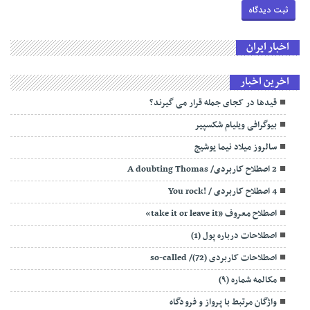
اخبار ایران
اخرین اخبار
قیدها در کجای جمله قرار می گیرند؟
بیوگرافی ویلیام شکسپیر
سالروز میلاد نیما یوشیج
2 اصطلاح کاربردی/ A doubting Thomas
4 اصطلاح کاربردی / !You rock
اصطلاح معروف «take it or leave it»
اصطلاحات درباره پول (1)
اصطلاحات کاربردی (72)/ so-called
مکالمه شماره (۹)
واژگان مرتبط با پرواز و فرودگاه