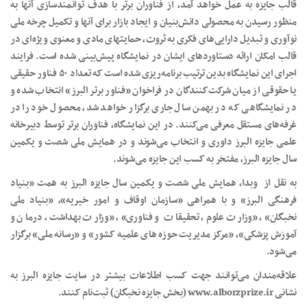
قالب جایزه به عمل خواهد آمد، از فناوران برتر با هدف توانمندسازی آنها به
منظور رسیدن به محصولی دانش‌بنیان و ایجاد بازار برای آنها و تکمیل چرخه ملی
نوآوری و تبدیل دارایی‌های فکری به ثروت، حمایتهای مادی و معنوی ویژه‌ای در
قالب امکان ارائه دستاوردهای ایشان در نمایشگاه پیش‌بینی شده است. فرایند
اجرای این نمایشگاه بدین ترتیب برنامه‌ریزی شده است که تعداد ۵۰ فناور حقیقی
یا حقوقی از میان شرکت‌کنندگان در فراخوان «فناور برتر البرز» انتخاب شده و
در نمایشگاهی که در بهمن سال جاری برگزار خواهد شد، محصول خود را در
غرفه‌های مستقل معرفی می‌کنند. در این نمایشگاه، فناوران برتر توسط دبیرخانه
علمی جایزه البرز داوری و انتخاب می‌شوند و در همایش ملی شصت و یکمین
سال جایزه البرز، مفتخر به کسب این جایزه می‌شوند.
به نقل از وبدا، همایش ملی شصت و یکمین سال جایزه البرز به همت «بنیاد
فرهنگی البرز» و با همراهی «سازمان اوقاف و امور خیریه»، «بنیاد ملی
نخبگان»، «وزارت علوم، تحقیقات و فناوری»، «وزارت بهداشت، درمان و
آموزش پزشکی»، «مرکز مدیریت حوزه های علمیه کشور» و «رسانه ملی» برگزار
می‌شود.
علاقه‌مندان می‌توانند جهت کسب اطلاعات بیشتر در سایت جایزه البرز به
نشانی www.alborzprize.ir (بخش جایزه نخبگان) ثبت‌نام کنند.