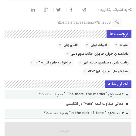
به اشتراک بگذارید :
https://alefbayezaban.ir/?p=2863
برچسب ها
ادبیات
ادبیات ایران
الفبای زبان
دانشمندان جوان، فناوران، طلاب علوم دینی
رقابت علمی و سراسری جایزه البرز
فراخوان «جایزه البرز ۱۴۰۲»،
همایش ملی «جایزه البرز ۱۴۰۲»
اخبار مشابه
۴ اصطلاح/ “The more, the merrier ” به چه معناست؟
معانی متفاوت کلمه “vain” در انگلیسی
۳ اصطلاح/ ” in the nick of time” به چه معناست؟