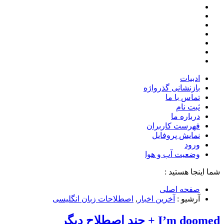
ادبیات
بازنشانی گذرواژه
تماس با ما
ثبت نام
درباره ما
فهرست کاربران
نمایش پروفایل
ورود
وضعیت آب و هوا
شما اینجا هستید :
صفحه اصلی
آرشیو :
آخرین اخبار
,
اصطلاحات زبان انگلیسی
I’m doomed + چند اصطلاح دیگر