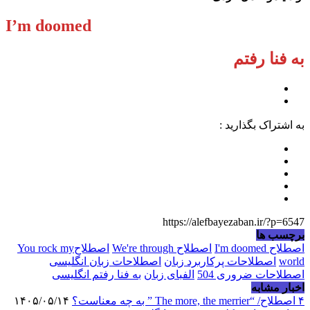
I’m doomed
به فنا رفتم
به اشتراک بگذارید :
https://alefbayezaban.ir/?p=6547
برچسب ها
اصطلاح I'm doomed
اصطلاح We're through
اصطلاحYou rock my
world
اصطلاحات پرکاربرد زبان
اصطلاحات زبان انگلیسی
اصطلاحات ضروری 504
الفبای زبان
به فنا رفتم انگلیسی
اخبار مشابه
۴ اصطلاح/ “The more, the merrier ” به چه معناست؟
۱۴۰۵/۰۵/۱۴