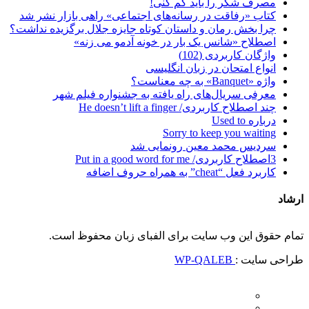
مصرف شکر را باید کم کنی!
کتاب «رفاقت در رسانه‌های اجتماعی» راهی بازار نشر شد
چرا بخش رمان و داستان کوتاه جایزه جلال برگزیده نداشت؟
اصطلاح «شانس یک بار در خونه آدمو می زنه»
واژگان کاربردی (102)
انواع امتحان در زبان انگلیسی
واژه «Banquet» به چه معناست؟
معرفی سریال‌های راه یافته به جشنواره فیلم شهر
چند اصطلاح کاربردی/ He doesn’t lift a finger
درباره Used to
Sorry to keep you waiting
سردیس محمد معین رونمایی شد
3اصطلاح کاربردی/ Put in a good word for me
کاربرد فعل “cheat” به همراه حروف اضافه
ارشاد
تمام حقوق این وب سایت برای الفبای زبان محفوظ است.
طراحی سایت :
WP-QALEB