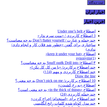
اخبار ایران
اخرین اخبار
اصطلاح Under one’s belt
3 اصطلاح کاربردی / «منت سرم نذار»
چند جمله و عبارت / Don’t flatter yourself به چه معناست؟
ساختاری برای گفتن «چطور شد فلان کار و انجام دادی/
ندادی)
اصطلاح «keep it under your hat»
synonyms(1)
۳ اصطلاح/ Snuff out& Drill into به چه معناست؟
چند اصطلاح پرکاربرد/ «با من کل کل نکن!»
چند اصطلاح کاربردی و مهم (۱14)
Draw the line
10 اصطلاح پرکاربرد/ Don’t pick on me به چه معنی؟
اصطلاح «به رخ کشیدن»
اصطلاح «in the thick of things» به چه معنی است؟
چند جمله کاربردی (24)
چند اصطلاح برای «استخدام/ اخراج کردن»
چند مدل کوتاه شده کلمات رایج انگلیسی