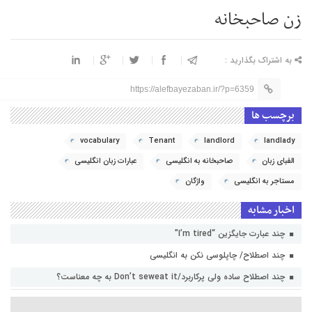
زن صاحبخانه
به اشتراک بگذارید :
https://alefbayezaban.ir/?p=6359
برچسب ها
vocabulary
Tenant
landlord
landlady
الفبای زبان
صاحبخانه به انگلیسی
عبارات زبان انگلیسی
مستاجر به انگلیسی
واژگان
اخبار مشابه
چند عبارت جایگزین “I’m tired”
چند اصطلاح/ چاپلوسی نکن به انگلیسی
چند اصطلاح ساده ولی پرکاربرد/Don’t seweat it به چه معناست؟