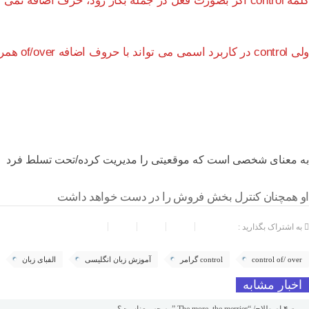
کلمه control اگر بصورت فعل در جمله بکار رود، حرف اضافه نمی گیرد.
ولی control در کاربرد اسمی می تواند با حروف اضافه of/over همراه شود.
به معنای شخصی است که موقعیتی را مدیریت کرده/تحت تسلط فرد
او همچنان کنترل بخش فروش را در دست خواهد داشت
به اشتراک بگذارید :
control of/ over
control گرامر
آموزش زبان انگلیسی
الفبای زبان
اخبار مشابه