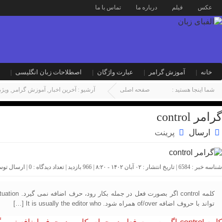
عکس
فیلم
درباره ما
تماس با ما
خانه
آموزش گرامر
عبارت واژگان
اصطلاحات زبان انگلیسی
شما اینجا هستید :
صفحه اصلی
آرشیو :
آخرین اخبار
,
آموزش گرامر
,
ویژه
گرامر control
ارسال
پرینت
شناسه خبر : 6584 | تاریخ انتشار : ۰۲ آبان ۱۴۰۲ - ۸:۲۰ | 966 بازدید | تعداد دیدگاه :
0
| ارسال تو
تواند با حروف اضافه of/over همراه شود. It is usually the editor who […]