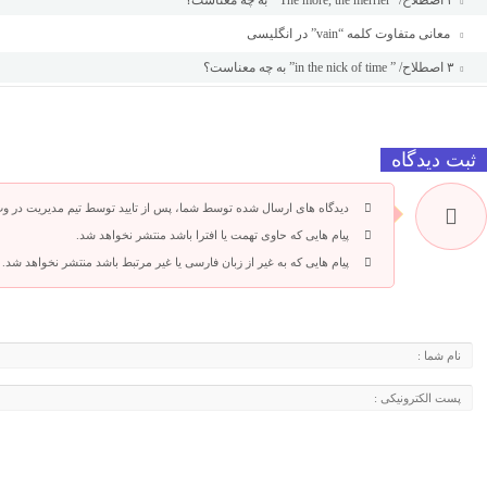
۴ اصطلاح/ “The more, the merrier ” به چه معناست؟
معانی متفاوت کلمه “vain” در انگلیسی
۳ اصطلاح/ ” in the nick of time” به چه معناست؟
ثبت دیدگاه
دیدگاه های ارسال شده توسط شما، پس از تایید توسط تیم مدیریت در و
پیام هایی که حاوی تهمت یا افترا باشد منتشر نخواهد شد.
پیام هایی که به غیر از زبان فارسی یا غیر مرتبط باشد منتشر نخواهد شد.