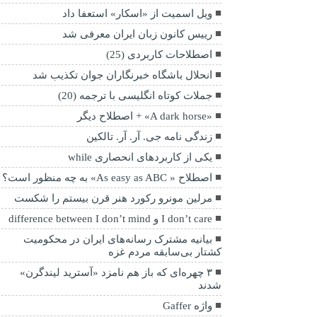
ویل اسمیت از «اسکار» استعفا داد
رییس کانون زبان ایران معرفی شد
اصطلاحات کاربردی (25)
انحلال باشگاه خبرنگاران جوان تکذیب شد
جملات کوتاه انگلیسی با ترجمه (20)
«A dark horse» + اصطلاح دیگر
زندگی نامه جی. آر. آر. تالکین
یکی از کاربردهای انحصاری while
اصطلاح « As easy as ABC» به چه منظور است؟
مرلین مونرو رکورد هنر قرن بیستم را شکست
I don’t care و difference between I don’t mind
بیانیه مشترک رسانه‌‌های ایران در محکومیت
کشتار بی‌سابقه مردم غزه
۳ چهره‌ای که باز هم نامزد «آسترید لیندگرن»
شدند
واژه Gaffer