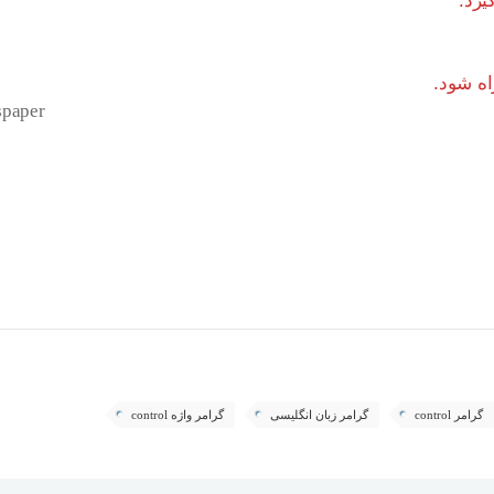
spaper
گرامر control
گرامر زبان انگلیسی
گرامر واژه control