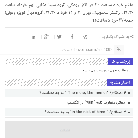
هفتم خرداد ساعت ۲۰ در تالار رودکی، گروه سینا ذکایی نهم خرداد ساعت
۲۱:۳۰، ارکستر سمفونیک تهران ۱۱ و ۱۲ خرداد ۲۱:۳۰، گروه نهال (ویژه بانوان)
جمعه ۲۷ خرداد ساعت14
به اشتراک بگذارید :
https://alefbayezaban.ir/?p=1092
برچسب ها
این مطلب بدون برچسب می باشد.
اخبار مشابه
۴ اصطلاح/ “The more, the merrier ” به چه معناست؟
معانی متفاوت کلمه “vain” در انگلیسی
۳ اصطلاح/ ” in the nick of time” به چه معناست؟