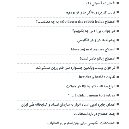
افعال دو قسمتی (2)
قالب کاربردی «اگر جای تو بودم»
اصطلاح «Go down the rabbit hole» به چه معناست؟
در جواب بی ادبی چه بگوییم؟
پیشوندها در زبان انگلیسی
اصطلاح blessing in disguise
اصطلاح زبانم قاصر است!
فراخوان بیست‌ویکمین جشنواره ملی قلم زرین منتشر شد
تفاوت beside و besides
انواع مختلف کاربرد By در جملات
درباره ” I didn’t mean to … “
اهدای جایزه ادبی استاد انوار به سازمان اسناد و کتابخانه ملّی ایران
چند اصطلاح درباره امتحانات
اصطلاحات انگلیسی برای بیان استرس و اضطراب