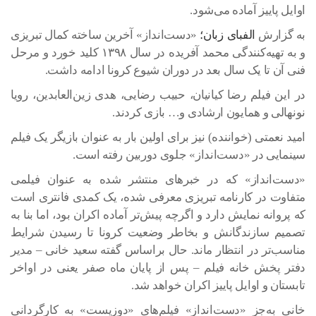
اوایل پاییز آماده می‌شود.
به گزارش
الفبای زبان؛
«دست‌انداز» آخرین ساخته کمال تبریزی
و به تهیه‌کنندگی محمد آفریده در سال ۱۳۹۸ کلید خورد و مرحل
فنی آن تا یک سال بعد در دوران شیوع کرونا ادامه داشت.
در این فیلم رضا کیانیان، حبیب رضایی، هدی زین‌العابدین، رویا
نونهالی و همایون ارشادی و… بازی کردند.
امید نعمتی (خواننده) نیز برای اولین بار به عنوان بازیگر یک فیلم
سینمایی در «دست‌انداز» جلوی دوربین رفته است.
«دست‌انداز» که در خبرهای منتشر شده به عنوان فیلمی
متفاوت در کارنامه تبریزی معرفی شده، یک کمدی فانتری است
که پروانه نمایش دارد و اگرچه پیش‌تر آماده اکران بود، اما بنا به
تصمیم سازندگانش و بخاطر وضعیت کرونا تا رسیدن شرایط
مناسب‌تر در انتظار ماند. حال براساس گفته سعید خانی – مدیر
دفتر پخش خانه فیلم – پس از پایان ماه صفر یعنی در اواخر
تابستان و اوایل پاییز اکران خواهد شد.
خانی به‌جز «دست‌انداز» فیلم‌های «دوزیست» به کارگردانی