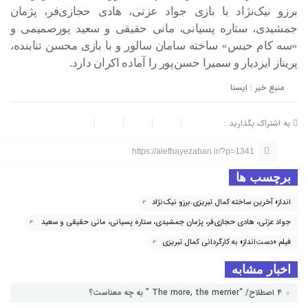
برزو نیک‌نژاد با بازی جواد عزتی، هادی حجازی‌فر، پژمان
جمشیدی، ستاره پسیانی، مانی حقیقی و سعید پورصمیمی و
«سه‌ کام حبس» ساخته سامان سالور و با بازی محسن تنابنده،
پریناز ایزدیار و سمیرا حسن‌پور را آماده اکران دارد.
منبع خبر : ایسنا
به اشتراک بگذارید :
https://alefbayezaban.ir/?p=1341
برچسب ها
انداز» آخرین ساخته کمال تبریزی.برزو نیک‌نژاد
جواد عزتی، هادی حجازی‌فر، پژمان جمشیدی، ستاره پسیانی، مانی حقیقی و سعید
پورصمیمی
فیلم «دست‌انداز» به کارگردانی کمال تبریزی
اخبار مشابه
۴ اصطلاح/ “The more, the merrier ” به چه معناست؟