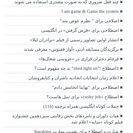
چند فعل ضروری که به صورت مصدری استفاده می شوند
I am game & Game the system
اصلاحی برای ” نظرم عوض شد”
اصطلاحی برای «قرض گرفتن» در انگلیسی
انتشار اولین تصاویر رسمی از فیلم «برادران لیلا»
برگزیدگان مسابقه ادبی «آواز ققنوس» معرفی شدند
فرجام دختران فراری در «عروسی شغال‌ها»
2اصطلاح /”shed light on” به چه مفهوم است؟
اعلام زمان انتخابات اتحادیه ناشران و کتابفروشان
اصطلاحی برای “نهایتا انجامش دادم”
اصطلاح «cushy job» برای تنبل هاست؟
جملات کوتاه انگلیسی همراه ترجمه (116)
هیات داوران و نامزدهای بخش رقابتی سیزدهمین جشنواره
فیلم کوتاه «سایه» اعلام شد
عبارت و اصطلاح برای تقویت مهارت Speaking