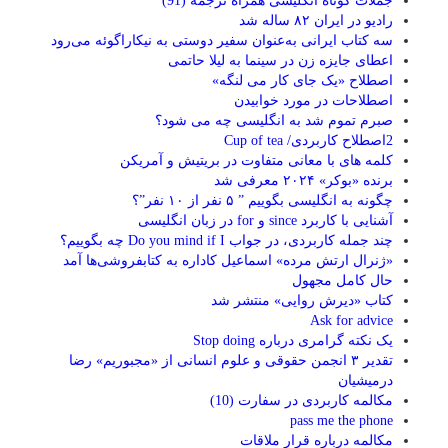
جملات کوتاه انگلیسی همراه ترجمه (91)
رادیو در ایران ۸۲ ساله شد
سه کتاب ایرانی به‌عنوان سفیر دوستی به نیکاراگوئه می‌رود
اعطای جایزه زن در سینما به لیلا حاتمی
اصطلاح «یک جای کار می لنگه»
اصطلاحات در مورد خوابیدن
صبرم تموم شد به انگلیسی چه می شود؟
2اصطلاح کاربردی/ Cup of tea
کلمه های با معانی متفاوت در بریتیش و آمریکن
برنده «بوکر» ۲۰۲۴ معرفی شد
چگونه به انگلیسی بگوییم ” ۵ نفر از ۱۰ نفر”؟
آشنایی با کاربرد since و for در زبان انگلیسی
چند جمله کاربردی، در جواب Do you mind if I چه بگوییم؟
«ژنرال ارتش مرده» اسماعیل کاداره به کتابفروشی‌ها آمد
حال کامل مجهول
کتاب «دیرش روایی» منتشر شد
Ask for advice
یک نکته گرامری درباره Stop doing
تقدیر ۳ انجمن حقوقی و علوم انسانی از «مجبوریم» رضا
درمیشیان
مکالمه کاربردی در سفارت (10)
pass me the phone
مکالمه درباره قرار ملاقات