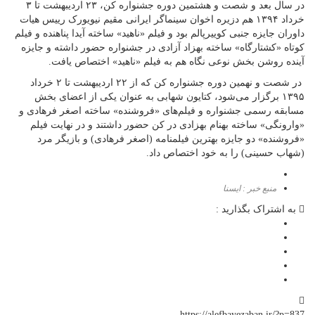
در سال بعد و شصت و هشتمین دوره جشنواره کن، ۲۳ اردیبهشت تا ۳
خرداد ۱۳۹۴ هم دزیره اخوان سینماگر ایرانی مقیم نیویورک رییس هیات
داوران جایزه جنبی کوییرپالم بود و فیلم «ناهید» ساخته آیدا پناهنده و فیلم
کوتاه «کشتارگاه» ساخته بهزاد آزادی در جشنواره حضور داشته و جایزه
آینده روشن بخش نوعی نگاه هم به فیلم «ناهید» اختصاص یافت.
در شصت و نهمین دوره جشنواره کن که از ۲۲ اردیبهشت تا ۲ خرداد
۱۳۹۵ برگزار می‌شود، کتایون شهابی به عنوان یکی از اعضای بخش
مسابقه رسمی جشنواره و فیلم‌های «فروشنده» ساخته اصغر فرهادی و
«وارونگی» ساخته بهنام بهزادی در کن حضور داشتند و در نهایت فیلم
«فروشنده» دو جایزه بهترین فیلمنامه (اصغر فرهادی) و بازیگر مرد
(شهاب حسینی) را به خود اختصاص داد.
منبع خبر : ایسنا
به اشتراک بگذارید :
https://alefbayezaban.ir/?p=837