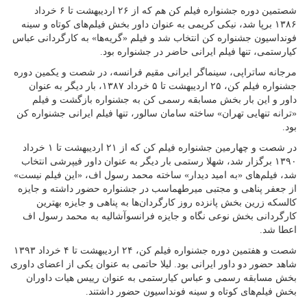
شصتمین دوره جشنواره فیلم کن هم که از ۲۶ اردیبهشت تا ۶ خرداد
۱۳۸۶ برپا شد، نیکی کریمی به عنوان داور بخش فیلم‌های کوتاه و سینه
فونداسیون جشنواره کن انتخاب شد و فیلم «گریه‌ها» به کارگردانی عباس
کیارستمی، تنها فیلم ایرانی حاضر در جشنواره بود.
مرجانه ساتراپی، سینماگر ایرانی مقیم فرانسه، در شصت و یکمین دوره
جشنواره فیلم کن، ۲۵ اردیبهشت تا ۵ خرداد ۱۳۸۷، بار دیگر به عنوان
داور و این بار بخش مسابقه رسمی کن به جشنواره بازگشت و فیلم
«ترانه تنهایی تهران» ساخته سامان سالور، تنها فیلم ایرانی جشنواره کن
بود.
در شصت و چهارمین جشنواره فیلم کن که از ۲۱ اردیبهشت تا ۱ خرداد
۱۳۹۰ برگزار شد، شهلا رستمی بار دیگر به عنوان داور فیپرشی انتخاب
شد، فیلم‌های «به امید دیدار» ساخته محمد رسول اف، «این فیلم نیست»
از جعفر پناهی و مجتبی میرطهماسب در جشنواره حضور داشته و جایزه
کالسکه زرین بخش پانزده روز کارگردان‌ها به پناهی و جایزه بهترین
کارگردانی بخش نوعی نگاه و جایزه فرانسوآشالیه به محمد رسول اف
اعطا شد.
شصت و هفتمین دوره جشنواره فیلم کن، ۲۴ اردیبهشت تا ۴ خرداد ۱۳۹۳
شاهد حضور دو داور ایرانی بود. لیلا حاتمی به عنوان یکی از اعضای داوری
بخش مسابقه رسمی و عباس کیارستمی به عنوان رییس هیات داوران
بخش فیلم‌های کوتاه و سینه فونداسیون حضور داشتند.