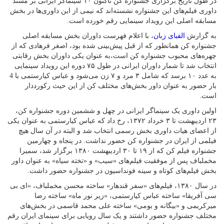
در طول تاریخ برگزاری جشنواره کن تاکنون ۱۰ سینماگر ایرانی بر مسند
داوری فیلم‌های این جشنواره نشسته‌اند که نیمی از این داوری‌ها در بخش
مسابقه اصلی این رویداد سینمایی رقم خورده است.
به گزارش
الفبای زبان
، با اعلام فهرست داوران بخش مسابقه اصلی
جشنواره کن همانطور که از قبل پیش‌بینی شده بود، اصغر فرهادی که از
چهره‌های محبوب جشنواره کن است،به عنوان یکی داوران بخش رقابتی
انتخاب شد تا شمار داوران ایرانی در طول ۷۵ دوره این رویداد سینمایی
به عدد ۱۰ برسد که شامل ۳ مرد و ۷ زن می‌شود و عباس کیارستمی با 4
بار حضور به عنوان داور بخش‌های مختلف کن از این حیث رکورددار
است.
اولین داوری یک سینماگر ایرانی در چهل و ششمین دوره جشنواره کن،
۲۳ اردیبهشت تا ۳ خرداد ۱۳۷۲، رخ داد که عباس کیارستمی به عنوان یکی
از اعضای هیات داوری بخش رسمی انتخاب شد و البته در آن سال هیچ
فیلمی از ایران در جشنواره کن حضور نداشت. در پنجاه و چهارمین
جشنواره فیلم کن که از ۱۹ تا ۳۰ اردیبهشت ۱۳۸۰ برگزار شد، سمیرا
مخملباف پس از موفقیت فیلم‌های «سیب» و «تخته سیاه» به عنوان داور
بخش فیلم‌های کوتاه و سینه فونداسیون در جشنواره حضور داشت.
در سال ۱۳۸۰، فیلم‌های «سفر قندهار» ساخته محسن مخملباف، «ای بی
سی آفریقا» ساخته عباس کیارستمی، «زیر نور ماه» ساخته رضا
میرکریمی و «بیگانه و بومی» ساخته علی محمد قاسمی در بخش‌های
مختلف جشنواره حضور داشتند و یک سال رویایی برای سینمای ایران رقم