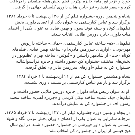
خورد و «زیر نور ماه» جایزه بهترین فیلم بخش هفته منتقدان را دریافت
کرد و «سفر قندهار» نیز جایزه هیات داوری کلیسای جهانی را گرفت.
پنجاه و پنجمین دوره جشنواره فیلم کن از ۲۵ اردیبهشت تا ۵ خرداد ۱۳۸۱
برگزار شد و عباس کیارستمی به عنوان یکی از اعضای داوری بخش
فیلم‌های کوتاه و سینه فونداسیون و بهمن قبادی به عنوان یکی از اعضای
هیات داوری جایزه دوربین طلایی انتخاب شدند.
فیلم‌های «دَه» ساخته عباس کیارستمی، «بمانی» ساخته داریوش
مهرجویی، «آوازهای سرزمین مادری‌ام» ساخته بهمن قبادی، فیلم‌های
کوتاه «چت» از شادمهر راستین و «گیوتین» ساخته بهرام عظیم‌پور در
بخش‌های مختلف جشنواره کن حضور داشته و جایزه فرانسوآشالیه
جشنواره کن به فیلم «آوازهای سرزمین مادرام» تعلق گرفت.
پنجاه و هشتمین جشنواره کن هم از ۲۱ اردیبهشت تا ۱ خرداد ۱۳۸۴
برگزار شد و باز هم عباس کیارستمی بر مستند داوری نشست.
او به عنوان رییس هیات داوران جایزه دوربین طلایی حضور داشت و
فیلم‌های «یک شب» ساخته نیکی کریمی و «جزیره آهنی» ساخته محمد
رسول اف در جشنواره کن به نمایش درآمدند.
در پنجاه و نهمین دوره جشنواره فیلم کن، ۲۷ اردیبهشت تا ۷ خرداد ۱۳۸۵،
مرجانه ساتراپی به عنوان یکی از اعضای داوران بخش نوعی نگاه و شهلا
رستمی به عنوان داور فیپرشی در جشنواره حضور داشتند. در این سال
هیچ فیلمی از ایران در جشنواره کن انتخاب نشد.