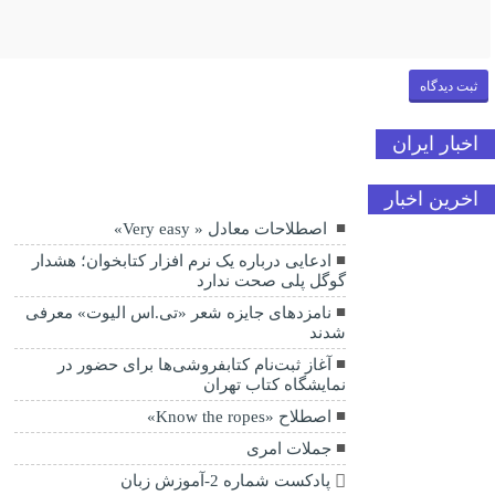
اخبار ایران
اخرین اخبار
اصطلاحات معادل « Very easy»
ادعایی درباره یک نرم افزار کتابخوان؛ هشدار
گوگل پلی صحت ندارد
نامزدهای جایزه شعر «تی.اس الیوت» معرفی
شدند
آغاز ثبت‌نام کتابفروشی‌ها برای حضور در
نمایشگاه کتاب تهران
اصطلاح «Know the ropes»
جملات امری
پادکست شماره 2-آموزش زبان