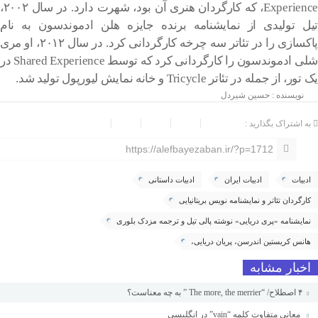
Experience، که کارگردان هنری آن بود، شهرت دارد. در سال ۲۰۰۲،
تیل تولیدی از نمایشنامه برنده جایزه هلن ادموندسون به نام
پاکسازی را در تئاتر سه چرخه کارگردانی کرد. در سال ۲۰۱۲، او مری
شلی ادموندسون را کارگردانی کرد که توسط Shared Experience در
یک تور، از جمله در تئاتر Tricycle و خانه نمایش لیورپول تولید شد.
نویسنده : حسین شیردل
به اشتراک بگذارید :
https://alefbayezaban.ir/?p=1712
ادبیات
ادبیات ایران
ادبیات داستانی
کارگردان تئاتر و نمایشنامه نویس بریتانیایی
نمایشنامه «پری دریایی» نوشته پالی تیل و ترجمه مزدک بلوری
هانس کریستین اندرسن، پریان دریایی،
اخبار مشابه
۴ اصطلاح/ “The more, the merrier ” به چه معناست؟
معانی متفاوت کلمه “vain” در انگلیسی