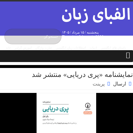
پنجشنبه / ۱۵ مرداد / ۱۴۰۵
Thursday, 6 August , 2026
داستان های انگلیسی
ادبیات
اصطلاحات زبان انگلیسی
عبارت واژگان
آموزش گرامر
خانه
درباره ما
تماس با ما
مکالمات
نمایشنامه «پری دریایی» منتشر شد
ارسال
پرینت