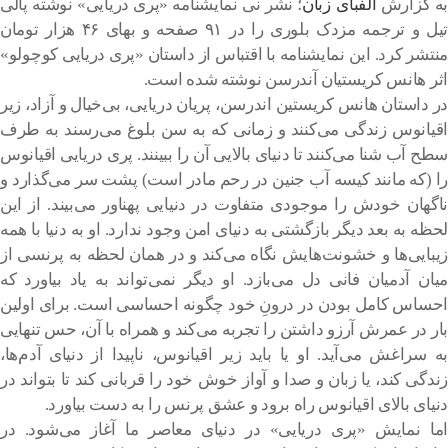
به گزارش
الفبای زبان
؛ نشر نی نمایشنامه «پری دریایی» نوشته پالی
تیل و ترجمه مزدک بلوری را در ۹۱ صفحه و بهای ۴۶ هزار تومان
منتشر کرد. این نمایشنامه با اقتباس از داستان «پری دریایی کوچولو»
اثر هانس کریستیان آندرسن نوشته شده است.
در داستان هانس کریستین اندرسن، پریان دریایی، بی‌خیال و آزاد، زیر
اقیانوس زندگی می‌کنند و زمانی که به سن بلوغ می‌رسند به طرف
سطح آب شنا می‌کنند تا دنیای بالایی آن را ببینند. پری دریایی اقیانوس
را (که مانند کیسه آب جنین در رحم مادر است) پشت سر می‌گذارد و
ناگهان خودش را موجودی متفاوت در دنیایی پهناور می‌بیند. از این
لحظه به بعد دیگر بازگشتی به دنیای امن وجود ندارد. او به دنیا با همه
زیبایی‌ها و خشونت‌هایش نگاه می‌کند و در همان لحظه به پرنسی از
میان آدمیان فانی دل می‌بازد. او دیگر نمی‌تواند به یاد بیاورد که
احساس کامل بودن در درونِ خود چگونه احساسی است. برای اولین
بار در عمرش آرزو داشتن را تجربه می‌کند و همراه با آن، حس تنهایی
به سراغش می‌آید. او یا باید زیر اقیانوس، ناپیدا از دنیای آدم‌ها،
زندگی کند، یا زبان و صدا و آواز خوش خود را قربانی کند تا بتواند در
دنیای بالای اقیانوس راه برود و عشق پرنس را به دست بیاورد.
اما نمایش «پری دریایی» در دنیای معاصر ما آغاز می‌شود. در