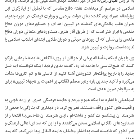
به گزارش
الفبای زبان
به نقل از مهر؛ محمد مهدی اسماعیلی، وزیر فرهنگ و ارشاد
اسلامی در مراسم گرامیداشت هفته دفاع مقدس که با تجلیل از ایثارگران این
وزارتخانه همراه بود، گفت: بنای دولت مردمی و وزارت فرهنگ در دوره جدید،
جبران عقب ماندگی‌های گذشته در تبیین اهداف و دستاوردهای دوران دفاع
مقدس با ابزار هنر است که از طریق آثار هنری، دستاوردهای متعالی دوران دفاع
مقدس برای نسلی که آن روزهای حیاتی و دوران طلایی ابتدای انقلاب اسلامی را
ندیده است، روایت و تبیین شود.
وی با بیان اینکه متأسفانه برخی از جوانان از روی ناآگاهی شاید شعارهایی بازگو
کنند که هیچ تناسبی با جامعه ندارد، گفت: بدون تردید اینکه نتوانسته‌ ایم نسل
جدید را با تاریخ پرافتخار کشورشان آشنا کنیم از کاستی‌ها و کم کاری‌ها نشأت
می‌گیرد و تاکید چندین باره رهبر معظم انقلاب بر اهمیت بر «جهاد تبیین» برای
به سرانجام همین هدف است.
اسماعیلی با اشاره به اینکه عموم مردم و جامعه فرهنگی هنری ایران به خوبی به
واقعیت‌های کشور واقف هستند، تصریح کرد: در دیداری که بتازگی با جمعی از
هنرمندان پیشکسوت کشور داشته‌ام، این هنرمندان شاخص با افتخار از
دستاوردهای انقلاب اسلامی سخن می‌گفتند و از این که صدای اهالی فرهنگ و
هنر آنطور که شایسته است به اقشار مختلف جامعه انتقال پیدا نمی‌کند، گله مند
بودند.