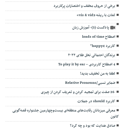
برخی از حروف مخفف و اختصارات پرکاربرد
لغات با ریشه «vis & vid»
پادکست (3)- آموزش زبان
اصطلاح loads of time
کاربرد “happy”
برندگان احتمالی نخل طلای ۲۰۲۲
4 اصطلاح کاربردی – To play it by ear
لطفا به من تخفیف بدید!
ضمایر نسبی/Relative Pronouns
26 صفت برای تمجید کردن و تعریف کردن از چیزی
کاربرد should در جملات
معرفی میزبانان رقابت‌های منطقه‌ای بیست‌وچهارمین جشنواره قصه‌گویی
کانون
صادق هدایت که بود و چه کرد؟