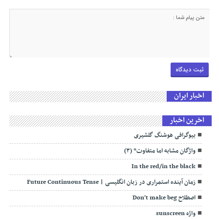
اخبار ایران
اخرین اخبار
بیوگرافی هوشنگ گلشیری
واژگان مشابه اما متفاوت* (۳)
In the red/in the black
زمان آینده استمراری در زبان انگلیسی | Future Continuous Tense
اصطلاح Don’t make beg
واژه sunscreen