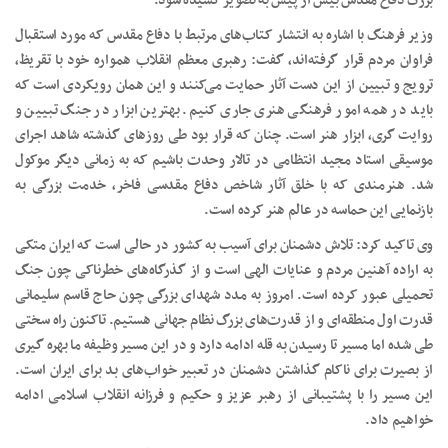
بزرگ دفاع مقدس بیش از پیش به تصویر کشیده شود.
وزیر فرهنگ با اشاره به انتشار کتاب‌های مرتبط با دفاع مقدس که مورد استقبال
فراوان مردم قرار گرفته‌اند، گفت: رهبری معظم انقلاب همواره خود با تقریظ،
ترویج و تبیین از این دست آثار حمایت می‌کنند و این همان رویکردی است که
باید در همه امور فرهنگی هنری جاری کنیم. بهترین ابزار در جنگ تبیین و
روایت گری، ابزار هنر است. چنان که قرار بود طی روزهای گذشته شاهد اجرای
موسیقی استاد مجید انتظامی در تالار وحدت باشیم که به زمانی دیگر موکول
شد. هنرمندی که با خلق آثار شاخص دفاع مقدسی فاخر، خدمت بزرگی به
بازنمایی این حماسه در عالم هنر کرده است.
وی تاکید کرد: تلاش دشمنان برای آسیب به کشور در حالی است که ایران متکی
به اراده آهنین مردم و عنایات الهی است و از گذرگاه‌های خطرناکی چون جنگ
تحمیلی عبور کرده است. امروز به مدد شهدای بزرگی چون حاج قاسم سلیمانی
قدرت اول منطقه‌ای و از قدرت‌های بزرگ نظام جهانی هستیم. تاکنون راه سختی
طی شده اما مسیر تا رسیدن به قله ادامه دارد و در این مسیر وظیفه ما بهره گیری
از بصیرت برای ناکام گذاشتن دشمنان در تعبیر خواب‌های بد برای ایران است.
این مسیر را با پشتیبانی از رهبر عزیز و حکیم و فرزانه انقلاب اسلامی ادامه
خواهیم داد.