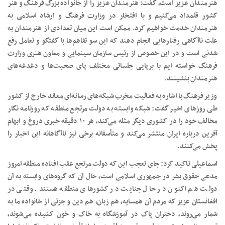
هنرمندان عزیز است، گفت: هنرمندان عزیز را از خانواده بزرگ فرهنگ و هنر
کشور قلمداد می‌کنیم و با افتخار در وزارت فرهنگ و ارشاد اسلامی به
هنرمندان خدمت خواهیم کرد. ممکن است این میان تعدادی از هنرمندان به
علت ناآگاهی رفتارهایی انجام دهند که این سو تفاهم‌ها با گفتگو و تعامل رفع
شدنی است و در این خصوص از رئیس سازمان سینمایی و معاون هنری وزارت
فرهنگ خواسته‌ ایم با برپایی جلساتی مختلف پای صحبت‌ها و دغدغه‌های
هنرمندان بنشینند.
وزیر فرهنگ با اشاره به فعالیت مخرب شبکه‌های رسانه‌ای معاند خارج از کشور
طی روزهای اخیر گفت: شبکه وابسته به دولت مرتجع منطقه که روزنامه نگار
مخالف خود را در کشوری دیگر مثله می‌کند، هر ۱۰ دقیقه خبری دروغ و ابهام
آفرین درباره ایران منتشر می‌کند و متأسفانه برخی نیز ناآگاهانه این اخبار را
پخش می‌کنند.
اسماعیلی تاکید کرد: جای تعجب این که دولت مرتجع عقب افتاده منطقه امروز
مدعی حقوق بشر در جمهوری اسلامی است، حال آن که گروه‌های وابسته به آن
دولت هم اکنون در حال جنایت در کشورهای منطقه هستند. وقتی در
افغانستان عزیز که مردم آن همسایه، هم زبان، هم دین و جزئی از خانواده ما به
شمار می‌روند، دختران پاک در آموزشگاه به خاک و خون کشیده می‌شوند،