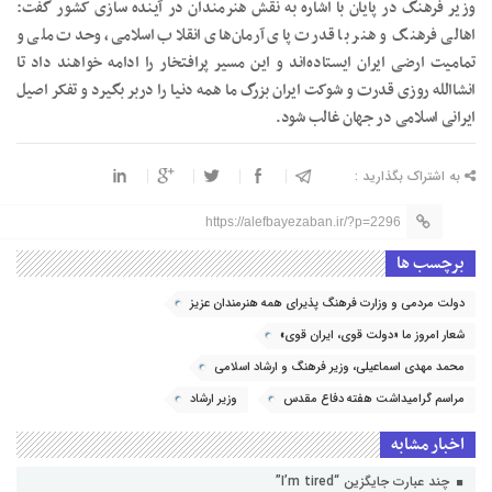
وزیر فرهنگ در پایان با اشاره به نقش هنرمندان در آینده سازی کشور گفت:
اهالی فرهنگ و هنر با قدرت پای آرمان‌های انقلاب اسلامی، وحدت ملی و
تمامیت ارضی ایران ایستاده‌اند و این مسیر پرافتخار را ادامه خواهند داد تا
انشاالله روزی قدرت و شوکت ایران بزرگ ما همه دنیا را دربر بگیرد و تفکر اصیل
ایرانی اسلامی در جهان غالب شود.
به اشتراک بگذارید :
https://alefbayezaban.ir/?p=2296
برچسب ها
دولت مردمی و وزارت فرهنگ پذیرای همه هنرمندان عزیز
شعار امروز ما «دولت قوی، ایران قوی»
محمد مهدی اسماعیلی، وزیر فرهنگ و ارشاد اسلامی
مراسم گرامیداشت هفته دفاع مقدس
وزیر ارشاد
اخبار مشابه
چند عبارت جایگزین “I’m tired”