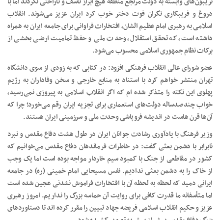
تریبون‌های وابسته به دولت مرتجع منطقه هیچ ابراز تأسف و ناراحتی نکردند اما با
دروغ و فریبکاری نگران فوت دختر خوب کرد ایران عزیز می‌شوند. انقلاب
اسلامی به رهبری امام عظیم الشان، افتخارات فراوانی برای جامعه ایران به همراه
داشته است، که تحقق استقلال، وحدت ملی و حفظ تمامیت ارضی بخشی از
برکات نظام جمهوری اسلامی محسوب می‌شود.
عضو شورای عالی انقلاب فرهنگی افزود: در کتابی که به زودی از سوی دانشگاه
تهران منتشر خواهم کرد با استناد به منابع خارجی و سخن وفاداران به رژیم
پهلوی این نکته را متذکر شده‌ ام که اگر انقلاب اسلامی به پیروزی نمی‌رسید،
خواب چندصدساله دولت‌های استعماری برای تجزیه ایران رقم می‌خورد؛ چرا که
آن‌ها قرن‌ هاست در اندیشه فروپاشی وحدت ملی و سرزمینی ایران هستند.
وزیر فرهنگ با یادآوری رشادت جوانان ایران در طول هشت دفاع مقدس و نبرد
نابرابر با دشمن بعثی گفت: در خاطرات فرماندهان دفاع مقدس می‌خوانیم که
کشور در مقاطعی از جنگ با کمبود سیم خاردار مواجه بوده است اما یک وجب
از خاک را به دشمن بعثی ندادیم. نفس مسیحایی امام خمینی (ره) در جامعه
ایرانی دمید که لحظه به لحظه آن با افتخارات فراموش نشدنی عجین شده است
اما متأسفانه ما قدرت کافی برای روایت آن حماسه بزرگ را نداریم. امروز رهبری
عزیز و حکیم انقلاب اسلامی فریضه جهاد تبیین را مقرر کرده‌ اند تا دستاوردهای