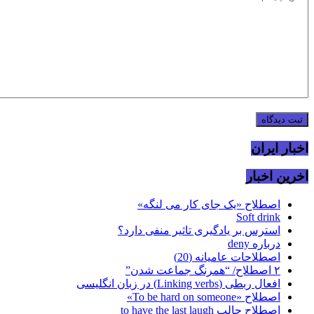
اخبار ایران
اخرین اخبار
اصطلاح «یک جای کار می لنگه»
Soft drink
استرس بر یادگیری تاثیر منفی دارد؟
درباره deny
اصطلاحات عامیانه (20)
۲ اصطلاح/ “همرنگ جماعت شدن”
افعال ربطی (Linking verbs) در زبان انگلیسی
اصطلاح «To be hard on someone»
اصطلاح جالب to have the last laugh