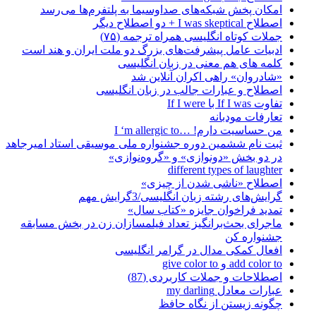
امکان پخش شبکه‌های صداوسیما به پلتفرم‌ها می‌رسد
اصطلاح I was skeptical + دو اصطلاح دیگر
جملات کوتاه انگلیسی همراه ترجمه (۷۵)
ادبیات عامل پیشرفت‌های بزرگ دو ملت ایران و هند است
کلمه های هم معنی در زبان انگلیسی
«شادروان» راهی اکران آنلاین شد
اصطلاح و عبارات جالب در زبان انگلیسی
تفاوت If I was با If I were
تعارفات مودبانه
من حساسیت دارم! …I ‘m allergic to
ثبت نام ششمین دوره جشنواره ملی موسیقی استاد امیرجاهد
در دو بخش «دونوازی» و «گروه‌نوازی»
different types of laughter
اصطلاح «ناشی شدن از چیزی»
گرایش‌های رشته زبان انگلیسی/3گرایش مهم
تمدید فراخوان جایزه «کتاب سال»
ماجرای بحث‌برانگیز تعداد فیلمسازان زن در بخش مسابقه
جشنواره کن
افعال کمکی مدال در گرامر انگلیسی
add color to و give color to
اصطلاحات و جملات کاربردی (87)
عبارات معادل my darling
چگونه زیستن از نگاه حافظ