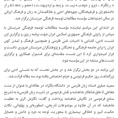
در بلگراد، دیروز دوشنبه بیست و پنجم اردیبهشت با حضور ده‌ها نفر از
دانشجویان و فرهیختگان، چهره‌های ادبی و علاقمندان به زبان و فرهنگ ایرانی
در سالن اجتماعات مؤسسه مطالعات توسعه فرهنگی صربستان برگزار شد.
در ابتدای این مراسم نماینده مؤسسه مطالعات توسعه فرهنگی صربستان با
سپاس از رایزنی فرهنگی جمهوری اسلامی ایران جهت برنامه ریزی و برگزاری این
نشست ادبی، آشنایی با ادبیات غنی فارسی و همچنین فرهنگ و تمدن کهن
ایران را برای جامعه فرهنگی و نخبگان و پژوهشگران صربستان ضروری دانست و
ابراز امیدواری کرد تا این نشست مقدمه‌ای برای استمرار همکاری و برگزاری
نشست‌های مشابه در این مؤسسه شود.
این برنامه در دو بخش برگزار شد و در بخش نخست که به نشستی ادبی برای
بزرگداشت روز حکیم فردوسی و خیام اختصاص یافته بود، سه مقاله قرائت شد.
سعید صفری استاد زبان فارسی در دانشگاه بلگراد در مقاله‌ای با عنوان از سنت
شفاهی تا خلق شاهکار شاهنامه و نقش فردوسی در تثبیت زبان فارسی» به تشریح
منابع فردوسی در نگارش شاهنامه پرداخت و گفت: نگارش اثری به عظمت
شاهنامه که در آن علاوه بر موضوعات تاریخی، اسطوره‌ای و پهلوانی، نکات
حکمت آمیز و اخلاقی بیشماری با محوریت توجه به خرد و دانش و خصایل