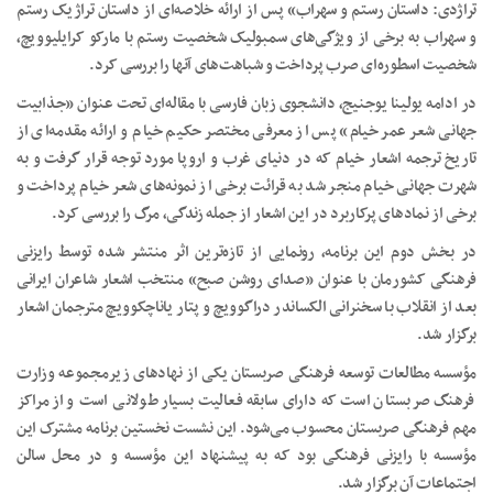
تراژدی: داستان رستم و سهراب» پس از ارائه خلاصه‌ای از داستان تراژیک رستم
و سهراب به برخی از ویژگی‌های سمبولیک شخصیت رستم با مارکو کرایلیوویچ،
شخصیت اسطوره‌ای صرب پرداخت و شباهت‌های آنها را بررسی کرد.
در ادامه یولینا یوجنیج، دانشجوی زبان فارسی با مقاله‌ای تحت عنوان «جذابیت
جهانی شعر عمر خیام» پس از معرفی مختصر حکیم خیام و ارائه مقدمه‌ای از
تاریخ ترجمه اشعار خیام که در دنیای غرب و اروپا مورد توجه قرار گرفت و به
شهرت جهانی خیام منجر شد به قرائت برخی از نمونه‌های شعر خیام پرداخت و
برخی از نمادهای پرکاربرد در این اشعار از جمله زندگی، مرگ را بررسی کرد.
در بخش دوم این برنامه، رونمایی از تازه‌ترین اثر منتشر شده توسط رایزنی
فرهنگی کشورمان با عنوان «صدای روشن صبح» منتخب اشعار شاعران ایرانی
بعد از انقلاب با سخنرانی الکساندر دراگوویچ و پتار یاناچکوویچ مترجمان اشعار
برگزار شد.
مؤسسه مطالعات توسعه فرهنگی صربستان یکی از نهادهای زیرمجموعه وزارت
فرهنگ صربستان است که دارای سابقه فعالیت بسیار طولانی است و از مراکز
مهم فرهنگی صربستان محسوب می‌شود. این نشست نخستین برنامه مشترک این
مؤسسه با رایزنی فرهنگی بود که به پیشنهاد این مؤسسه و در محل سالن
اجتماعات آن برگزار شد.