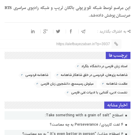
این مراسم توسط شبکه تلویزیونی بالکان تریپ و شبکه رادیوی سراسری RTS
صربستان پوشش داده شد.
به اشتراک بگذارید :
https://alefbayezaban.ir/?p=3937
برچسب ها
استاد زبان فارسی در دانشگاه بلگراد
شاهنامه پژوهان، فردوسی در خلق شاهکار شاهنامه
شاهنامه فردوسی
عظمت شاهنامه
میلوش رسیسمچ، دانشجوی زبان فارسی
نشست ادبی، آشنایی با ادبیات غنی فارسی
اخبار مشابه
اصطلاح “Take something with a grain of salt:
4 لغت کاربردی/ Perseverance به چه معناست؟
۴ اصطلاح جذاب/ “It’s even better in person ” به چه معناست؟