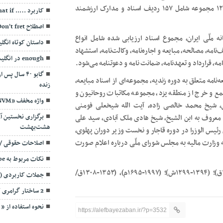
معاونت اسناد ملّی سازمان اسناد و کتابخانه ملّی ایران برگزار و ۱۲ مجموعه شامل ۱۵۷ ردیف اسناد و مدارک ارزشمند
کاربرد ….. What if در عبارات انگلیسی
اصطلاح Don’t fret
ه ملّی ایران، مجموع اسناد ارزیابی شده شامل انواع
داستان کوتاه انگ
نامه، مصالحه، مبایعه و اجاره‌نامه، وکالت‌نامه، استشهاد
enough در انگلیسی
امه، قرارداد و تعهدنامه، ضمانت نامه و دعوتنامه می‌شود.
گابو ۴۰ سال 
نامه متعلق به دوره زندیه، مجموعه‌ای از اسناد مبایعه،
زنده
مع و خرج از منطقه یزد، مجموعه مکاتبات روحانیون و
واژه مخفف «NVM» به چه معنی است؟
ی، شیخ محمد خالصی زاده، آیت الله شیخعلی فومنی
برگزاری نخستین آ
 معروف به ابن الشیخ، شیخ هادی ملک آبادی، سید علی
هشت‌بهشت
ئیس الوزرا در دوره قاجار و نخست وزیر دوران پهلوی،
ه وزارت مالیه به مجلس شورای ملّی درباره اعلام صورت
اصلاحات حقوقی / «In curia» به چه معن
نکات مربوط به hope
مجموع اسناد خریداری شده متعلق به دوره زمانی (۱۴۰۱-۱۱۷۷ق)؛ (۱۳۹۴-۱۲۹۹ش)؛ (۱۹۹۷-۱۶۹۵م)، (۱۳۵۳-۱۳۰۸ق/
جملات کاربردی (90)
2 ساختار گرامری کاربردی/ مشغول بودن به کاری
نحوه استفاده از ” It’s time” در موارد مختلف
https://alefbayezaban.ir/?p=3532