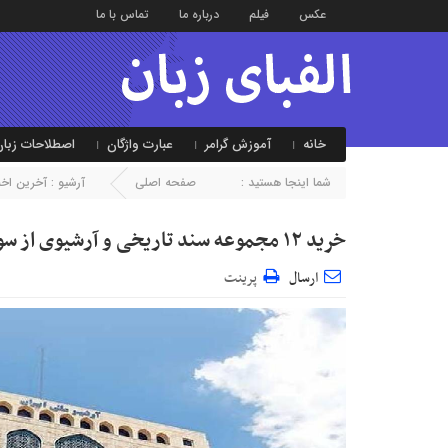
عکس
فیلم
درباره ما
تماس با ما
خانه
آموزش گرامر
عبارت واژگان
اصطلاحات زبان
شما اینجا هستید :
صفحه اصلی
آرشیو :
آخرین اخبا
خرید ۱۲ مجموعه سند تاریخی و آرشیوی از سوی سازمان اسناد ملی
ارسال
پرینت