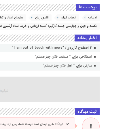
برچسب ها
ادبیات
ادبیات ایران
الفبای زبان
سازمان اسناد و کتاب
یکصد و چهل و چهارمین جلسه کارگروه کمیته ارزیابی و خرید اسناد آرشیوی غی
اخبار مشابه
۳ اصطلاح کاربردی/ “I am out of touch with news “
اصطلاحی برای ” مستعد فلان چیز هستم”
عبارتی برای ” اهل فلان چیز نیستم”
ثبت دیدگاه
دیدگاه های ارسال شده توسط شما، پس از تایید 