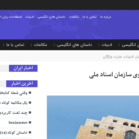
درباره ما
تماس با ما
مکالمات
داستان های انگلیسی
ادبیات
اصطلاحات زبان ا
 انگلیسی
ادبیات
داستان های انگلیسی
مکالمات
تماس با ما
ر
,
ادبیات
,
عبارت واژگان
اخبار ایران
اخرین اخبار
وقتی شعله کتابخان
یک مکالمه کوتاه 
چند لغت کاربردی با
brainwave
داستان کوتاه (14)