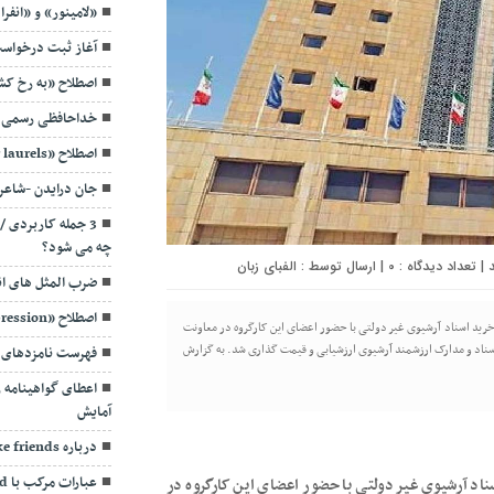
«لامینور» و «انفر
آغاز ثبت درخواست
اصطلاح «به رخ ک
خداحافظی رسمی و
اصطلاح «rest on your laurels» به چه معنیست؟
جان درایدن -شاعر
3 جمله کاربردی 
چه می شود؟
0
| ارسال توسط :
الفبای زبان
ضرب المثل های ا
اصطلاح «false impression»
خرید اسناد آرشیوی غیر دولتی با حضور اعضای این کارگروه در معاونت
ان اسناد و کتابخانه ملّی ایران برگزار و ۱۲ مجموعه شامل ۱۵۷ ردیف اسناد و مدارک ارزشمند آرشیوی ارزشیابی و قیمت گذاری شد. به گزارش
فهرست نامزدهای ن
اعطای گواهینامه ر
آمایش
درباره Make friends
عبارات مرکب با Hand
اد آرشیوی غیر دولتی با حضور اعضای این کارگروه در