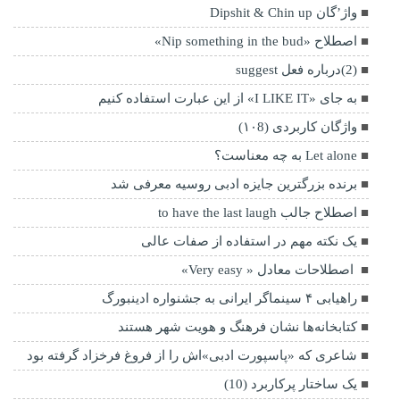
واژ’گان Dipshit & Chin up
اصطلاح «Nip something in the bud»
(2)درباره فعل suggest
به جای «I LIKE IT» از این عبارت استفاده کنیم
واژگان کاربردی (۱۰8)
Let alone به چه معناست؟
برنده بزرگترین جایزه ادبی روسیه معرفی شد
اصطلاح جالب to have the last laugh
یک نکته مهم در استفاده از صفات عالی
اصطلاحات معادل « Very easy»
راهیابی ۴ سینماگر ایرانی به جشنواره ادینبورگ
کتابخانه‌ها نشان‌ فرهنگ و هویت شهر هستند
شاعری که «پاسپورت ادبی‌»اش را از فروغ فرخزاد گرفته بود
یک ساختار پرکاربرد (10)