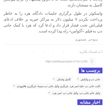
کامیل به تیمشان دارند.
واسکوئز در طول برگزاری جلسات دادگاه، هرد را به خاطر
پرداخت نکردن ۷ میلیون دلار به مراکز خیریه بر خلاف ادعای
قبلی‌اش تحت فشار قرار داد و ادعا کرد که هرد با کمک جانی
دپ به فیلم «آکوامن» راه پیدا کرده است.
منبع خبر : همشهری
به اشتراک بگذارید :
https://alefbayezaban.ir/?p=1246
برچسب ها
جانی دپ و وکیلش
کامیل واسکز.
کایت جانی دپ علیه امبر هرد .بازیگری وکیل جانی دپ.سینما. بازیگرزن هالیوودی
وکیل خانم جانی دپ. وکیل جانی دپ. امبر هرد.
اخبار مشابه