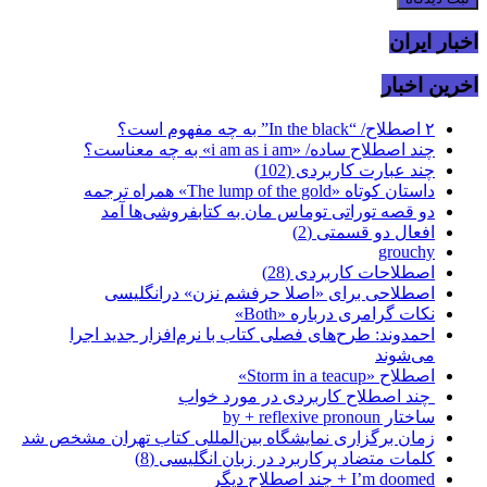
اخبار ایران
اخرین اخبار
۲ اصطلاح/ “In the black” به چه مفهوم است؟
چند اصطلاح ساده/ «i am as i am» به چه معناست؟
چند عبارت کاربردی (102)
داستان کوتاه «The lump of the gold» همراه ترجمه
دو قصه توراتی توماس مان به کتابفروشی‌ها آمد
افعال دو قسمتی (2)
grouchy
اصطلاحات کاربردی (28)
اصطلاحی برای «اصلا حرفشم نزن» درانگلیسی
نکات گرامری درباره «Both»
احمدوند: طرح‌های فصلی کتاب با نرم‌افزار جدید اجرا
می‌شوند
اصطلاح «Storm in a teacup»
‍‍ چند اصطلاح کاربردی در مورد خواب
ساختار by + reflexive pronoun
زمان برگزاری نمایشگاه بین‌المللی کتاب تهران مشخص شد
کلمات متضاد پرکاربرد در زبان انگلیسی (8)
I’m doomed + چند اصطلاح دیگر