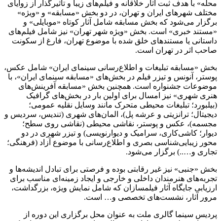
محله» با هدف ثبت آثار خلاقانه و فیلم‌های زیبا و تأثیرگذار از زوایای
مختلف شهرهای ایران و تهران، در دو بخش «مسابقه» و «ویژه»
برگزار می‌شود که بخش مسابقه شامل آثار کوتاه «موبایلی» و
«مستند خبری» است. بخش «ویژه شهر تهران» نیز شامل فیلم‌های
داستانی یا مستندهای خلق شده با موضوع تهران، فارغ از سکونت
صاحب اثر در تهران است.
بخش «مسابقه تبلیغات و اطلاع‌رسانی سینمای ایران» شامل عکس،
پوستر، آنونس و تیزر فیلم در بخش‌های «مسابقه سینمای ایران»، با
موضوعات جشنواره است. همچنین بخش «مسابقه آفرینش‌های
هنری شهری» نیز امسال برای اولین بار در بخش‌های گرافیک
(بیلبورد؛ تبلیغات محیطی متحرک مانند وسایل نقلیه عمومی؛
دیجیتال؛ ترانزیتی و عرشه پل)، المان‌های شهری (تندیس، سردیس و
مجسمه)، عکس و پوستر، نقاشی محیطی (نقاشی روی سطح؛
دیوار؛ کاشی‌کاری، سرامیک و دیوارنویسی) و تیزر شهری در دو
محور زیبایی‌شناسی بصری و اطلاع‌رسانی با موضوع آزاد (فرهنگی؛
تجاری و…..) برگزار می‌شود.
بخش «جنبی» نیز غیر رقابتی بوده و فرصتی برای تبادل اندیشه‌ها و
تجربه‌های هنرمندان داخلی و خارجی و ایجاد زمینه‌ای مناسب برای
ارزیابی جایگاه آثار فیلمسازان که شامل نمایش ویژه، بزرگداشت،
مرور آثار، نشست‌های تخصصی و… است.
پردیس سینما گالری ملت به عنوان محل برگزاری این دوره از