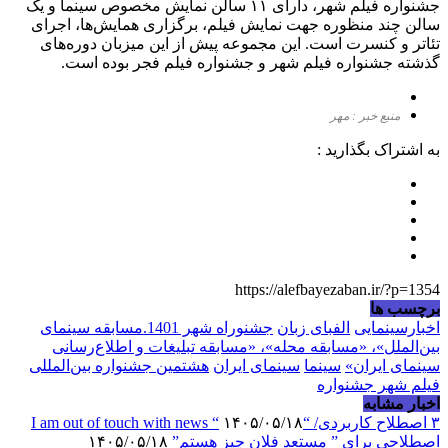
جشنواره فیلم شهر، دارای ۱۱ سالن نمایش مخصوص سینما و یک
سالن چند منظوره جهت نمایش فیلم، برگزاری همایش‌ها، اجرای
تئاتر و کنسرت است. این مجموعه پیش از این میزبان دوره‌های
گذشته جشنواره فیلم شهر و جشنواره فیلم فجر بوده است.
منبع خبر : مهر
به اشتراک بگذارید :
https://alefbayezaban.ir/?p=1354
برچسب ها
اخبارسینمایی
الفبای زبان
جشنوراه شهر 1401.مسابقه سینمای
بین‌الملل»، «مسابقه محله»، «مسابقه تبلیغات و اطلاع‌رسانی
سینمای ایران»
سینما
سینمای ایران
هشتمین جشنواره بین‌المللی
فیلم شهر جشنواره
اخبار مشابه
۳ اصطلاح کاربردی/ “I am out of touch with news “
۱۴۰۵/۰۵/۱۸
اصطلاحی برای ” مستعد فلان چیز هستم”
۱۴۰۵/۰۵/۱۸