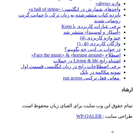
واژه «abyss»
واحدهای شمارش در انگلیسی/ «a ball of string»
پانزده کتاب منتشرشده به زبان ترکی با حمایت گرنت
رونمایی شدند
برخی عبارات کاربردی با Keep
«اُسکار و لوسیندا» منتشر شد
چند واژه کاربردی (4)
واژگان کاربردی (۱۰۵)
در جواب بی ادبی چه بگوییم؟
اصطلاح «Face the music» & «horsing around»
اشتباه رایج Living & life در جملات
برخی اصطلاحات رایج در زبان انگلیسی-قسمت اول
نمونه مکالمه در بانک
معانی فعل ترکیبی run across
ارشاد
تمام حقوق این وب سایت برای الفبای زبان محفوظ است.
طراحی سایت :
WP-QALEB