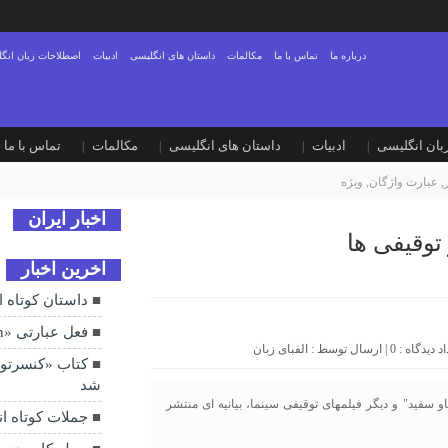
درباره ما
تماس با ما
مکالمات
داستان های انگلیسی
ادبیات
اصطلاحات زبان انگ
بان انگلیسی
ادبیات
داستان های انگلیسی
مکالمات
تماس با ما
,
عبارت واژگان
,
ویژه
اخبار ایران
 توقیفی ها
اخرین اخبار
داستان کوتاه انگ
فعل عبارتی «Embark on» به چه معناست؟
0
| ارسال توسط :
الفبای زبان
کتاب «کنسرتوه
شد
و سفید" و دیگر فیلمهای توقیفی سینما، بیانیه ای منتشر
جملات کوتاه انگ