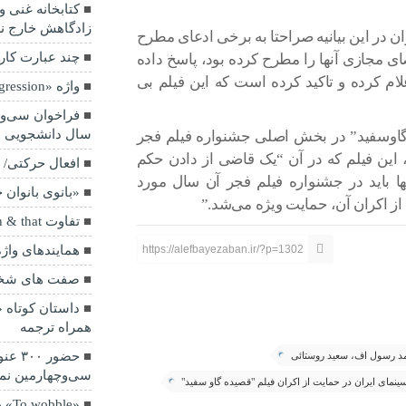
کتابخانه غنی‌ 
زادگاهش خارج ن
 در این بیانیه صراحتا به برخی ادعای مطرح
چند عبارت کاربر
ی مجازی آنها را مطرح کرده بود، پاسخ داده
ام کرده و تاکید کرده است که این فیلم بی
واژه «Aggression» به چه معناست؟
فراخوان سی‌وی
سال دانشجویی 
 گاوسفید” در بخش اصلی جشنواره فیلم فجر
ر ما، این فیلم که در آن “یک قاضی از دادن حکم
افعال حرکتی/ crawl به چه معناست؟
ا باید در جشنواره فیلم فجر آن سال مورد
«بانوی بانوان
 از اکران آن، حمایت ویژه می‌شد.”
تفاوت which & that
https://alefbayezaban.ir/?p=1302
همایندهای واژه “stake
صفت های شخصی
همراه ترجمه
حضور 
 رسول اف، سعید روستائی
سی‌و‌چهارمین نم
سینمای ایران در حمایت از اکران فیلم "قصیده گاو سفید"
«To wobble» به چه معناست؟