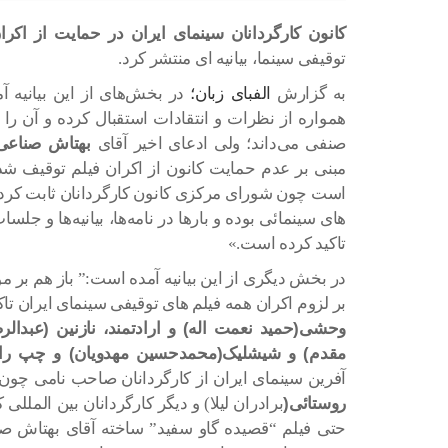
کانون کارگردانان سینمای ایران در حمایت از اکر
توقیفی سینما، بیانیه ای منتشر کرد.
به گزارش
الفبای زبان؛
در بخش‌های از این بیانیه آ
همواره از نظرات و انتقادات استقبال کرده و آن ر
صنفی می‌داند؛ ولی ادعای اخیر آقای
بهتاش صناعی‌ه
مبنی بر عدم حمایت کانون از اکران فیلم توقیف شد
است چون شورای مرکزی کانون کارگردانان ثابت کرد
های سینمائی بوده و بارها در نامه‌ها، بیانیه‌ها و جل
تاکید کرده است.»
در بخش دیگری از این بیانیه آمده است:” باز هم بر 
بر لزوم اکران همه فیلم های توقیفی سینمای ایران تاک
وحشی(حمید نعمت اله) و ارادتمند، نازنین (عبدالر
مقدم) و شیشلیک(محمدحسین مهدویان) و چپ ر
آفرین سینمای ایران از کارگردانان صاحب نامی چون 
روستائی(
برادران لیلا) و دیگر کارگردانان بین المللی
حتی فیلم “قصیده گاو سفید” ساخته آقای بهتاش صنا