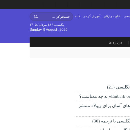
لیسی
عبارت واژگان
آموزش گرامر
خانه
یکشنبه / ۱۸ مرداد / ۱۴۰۵
Sunday, 9 August , 2026
درباره ما
لیسی (21)
ای آسان برای ویولا» منتشر
لیسی با ترجمه (30)