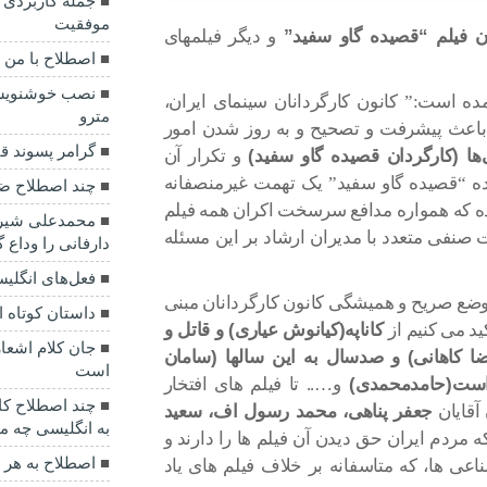
جمله کاربردی 
موفقیت
ان فیلم “قصیده گاو سفید”
و دیگر فیلمهای
اصطلاح با من 
نصب خوشنویسی 
مده است:” کانون کارگردانان سینمای ایران،
مترو
ا باعث پیشرفت و تصحیح و به روز شدن امور
گرامر پسوند قید س
ا (کارگردان قصیده گاو سفید)
و تکرار آن
ه “قصیده گاو سفید” یک‌ تهمت غیرمنصفانه
چند اصطلاح ضرو
ه که همواره مدافع سرسخت اکران همه فیلم
محمدعلی شیرا
سات صنفی متعدد با مدیران ارشاد بر این مسئله
دارفانی را وداع 
فعل‌های انگلیس
موضع صریح و همیشگی کانون کارگردانان مبنی
داستان کوتاه ان
ید می کنیم از
کاناپه(کیانوش عیاری) و قاتل و
جان کلام اشعار
ضا کاهانی) و صدسال به این سالها (سامان
است
است(حامدمحمدی)
و….. تا فیلم های افتخار
چند اصطلاح کا
آقایان
جعفر پناهی، محمد رسول اف، سعید
به انگلیسی چه 
 که مردم ایران حق دیدن آن فیلم ها را دارند و
اصطلاح به هر 
عی ها، که متاسفانه بر خلاف فیلم های یاد