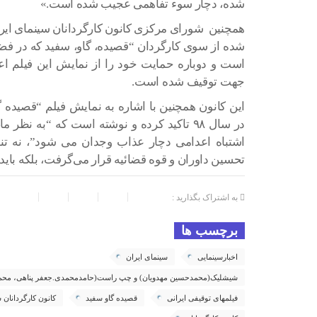
شده، دچار سوء تفاهمی عجیب شده است.»
همچنین شورای مرکزی کانون کارگردانان سینمای ایران
شده از سوی کارگردان “قصیده، گاو، سفید که در فضا
است و دوباره حمایت خود را از نمایش این فیلم اعل
جهت توقیف شده است.
این کانون همچنین با اشاره به نمایش فیلم “قصیده
در سال ۹۸ تاکید کرده و نوشته است که “به نظ
اشتباه اعدامی دچار عذاب وجدان‌ می شود”، نه تنه
تحسین داوران و قوه قضائیه قرار می‌گرفت، بلکه باید
به اشتراک بگذارید :
برچسب ها
اخبارسینمایی
سینمای ایران
شیشلیک(محمدحسین مهدویان) و چپ راست(حامدمحمدی.جعفر پناهی، محمد
فیلمهای توقیفی ایرانی
قصیده گاو سفید
کانون کارگردانان 