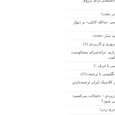
انگلیسی برای آرزوی
در نیفت!
«یدالله کابلی» بر دیوار
از «wise»
ری و کاربردی (3)
زی، ترانه‌سرای پیشکوست
گفت
ی با حرف C
گلیسی با ترجمه (25)
 کلاسیک ایران ترجمه‌ناپذیر
ربردی / «خجالت می‌کشم»
می شود؟
دری زدن!