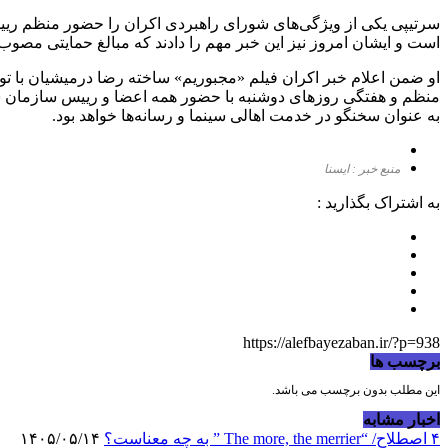
سرتیپی یکی از ویژگی‌های شورای راهبردی اکران را حضور منظم ری
است و ایشان امروز نیز این خبر مهم را دادند که مبالغ حمایتی مصوب مربوط به سال ۱۴۰۰ سینماداران، دفاتر پخش و فیلم‌های مشمول این حمایت، نهایت
منظم و هفتگی روزهای دوشنبه با حضور همه اعضا و رییس سازمان سینم
به عنوان سخنگو در خدمت اهالی سینما و رسانه‌ها خواهد بود.
منبع خبر : ایسنا
به اشتراک بگذارید :
https://alefbayezaban.ir/?p=938
برچسب ها
این مطلب بدون برچسب می باشد.
اخبار مشابه
۴ اصطلاح/ “The more, the merrier ” به چه معناست؟
۱۴۰۵/۰۵/۱۴