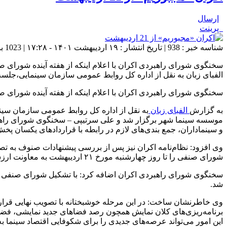
ارسال
پرینت
شناسه خبر : 938 | تاریخ انتشار : ۱۹ اردیبهشت ۱۴۰۱ - ۱۷:۲۸ | 1023 بازدید | تعداد دیدگاه :
الفبای زبان به نقل از اداره کل روابط عمومی سازمان سینمایی،جلسه شورای راهبردی اکران، دوشنبه ۹
سخنگوی شورای راهبردی اکران با اعلام اینکه از هفته آینده شورای صنفی جدید تشکیل 
به گزارش
الفبای زبان
به نقل از اداره کل روابط عمومی سازمان سینمایی،جلسه ش
موسسه سینما شهر برگزار شد و علی سرتیپی – سخنگوی شورای راهبر
و سینماداران، جمع بندی‌های لازم در رابطه با قراردادهای یکسان پخ
وی افزود: نظام‌نامه اکران نیز پس از بررسی پیشنهادات صنوف به ت
شورای صنفی را تا روز چهارشنبه مورخ ۲۱ اردیبهشت به معاونت ارزشیابی و نظارت معرفی نمایند و انشاءالله اولین جلسه شورای صنفی در روز یکشنبه ۲۵ اردیبهشت ماه در خانه سینما تشکیل خواهد شد.
سخنگوی شورای راهبردی اکران اضافه کرد: با تشکیل شورای صنفی تعی
شد.
وی خاطرنشان ساخت: در این مرحله خوشبختانه با تصویب نهایی قرار
برنامه‌ریزی‌های کلان نمایش همچون رصد فضاهای جدید نمایشی، فضاها
این امور می‌تواند عرصه‌های جدیدی را برای شکوفایی اقتصاد سینما به