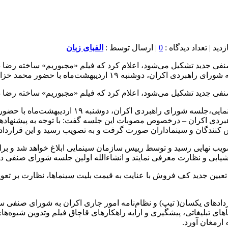
0
| ارسال توسط :
الفبای زبان
۱ اردیبهشت‌ماه با حضور محمد خزاعی – رییس […]
می‌شود، اعلام کرد که فیلم «مجبوریم» ساخته رضا درمیشیان از 21 اردیبهشت در سینماها
ورای راهبردی اکران، دوشنبه ۱۹ اردیبهشت‌ماه با حضور
دی اکران – درخصوص مصوبات این جلسه گفت: با توجه به پیشنهادهای
ش کنندگان و سینماداران صورت گرفت و به تصویب رسید و این قرارداد 
صویب نهایی رسید و توسط رییس سازمان سینمایی ابلاغ خواهد شد و بر
ین جدید کف فروش با عنایت به قیمت بلیت سینماها، نظارت بر تعویض
دادهای یکسان( تیپ) و نظام‌نامه امور جاری اکران به شورای صنفی 
ی تبلیغاتی، پیشگیری و ارایه راهکارهای قاچاق فیلم وتدوین شیوه‌ها
 ارمغان آورد.