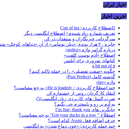
اخبار ایران
اخرین اخبار
2اصطلاح کاربردی/ Cup of tea
تعریف شمارو زیاد شنیدم+ اصطلاح انگلیسی دیگر
سرگردانی خبرنگاران و منتقدان در کن
جایزه ۲۰ هزار پوندی «دیلن توماس» از آنِ «دنیاهای کوچک» شد
درباره گرامر واژه «police»
اصطلاح «آدم پوست کلفت»
کتابهای ضروری برای آیلتس
a bit out of it
چگونه «صفت تفضیلی» را در جمله تاکید کنیم؟
گذشته کامل (Past Perfect)
واژه «lav»
چند اصطلاح کاربردی / «He is loaded» به چع معناست؟
انتقاد کارگردان روس از جشنواره کن
ضرب المثل های کاربردی زبان انگلیسی(5)
به آدم پر رو و نامحترم چی بگیم؟
جایگزین های I’m fine, thank you
اصطلاح ” Get your ducks in a row” به چه معناست؟
حرف اضافه فعل Assist کدام است؟
چند جمله کاربردی/ «خون دماغ شدن» به انگلیسی