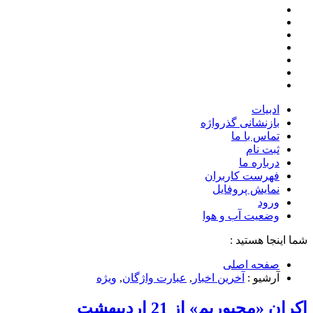
ادبیات
بازنشانی گذرواژه
تماس با ما
ثبت نام
درباره ما
فهرست کاربران
نمایش پروفایل
ورود
وضعیت آب و هوا
شما اینجا هستید :
صفحه اصلی
آرشیو :
آخرین اخبار
,
عبارت واژگان
,
ویژه
اکران «مجبوریم» از 21 اردیبهشت