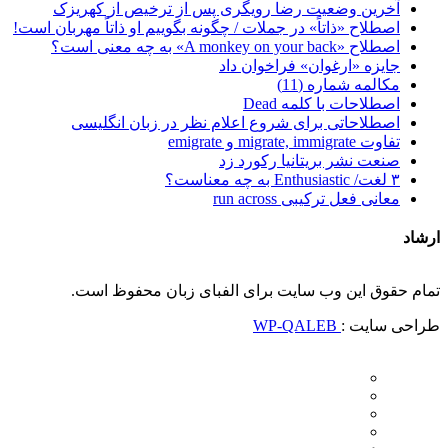
آخرین وضعیت رضا رویگری پس از ترخیص از کهریزک
اصطلاح «ذاتاً» در جملات / چگونه بگوییم او ذاتاً مهربان است!
اصطلاح «A monkey on your back» به چه معنی است؟
جایزه «ارغوان» فراخوان داد
مکالمه شماره (11)
اصطلاحات با کلمه Dead
اصطلاحاتی برای شروع اعلام نظر در زبان انگلیسی
تفاوت migrate, immigrate و emigrate
صنعت نشر بریتانیا رکورد زد
۳ لغت/ Enthusiastic به چه معناست؟
معانی فعل ترکیبی run across
ارشاد
تمام حقوق این وب سایت برای الفبای زبان محفوظ است.
طراحی سایت :
WP-QALEB