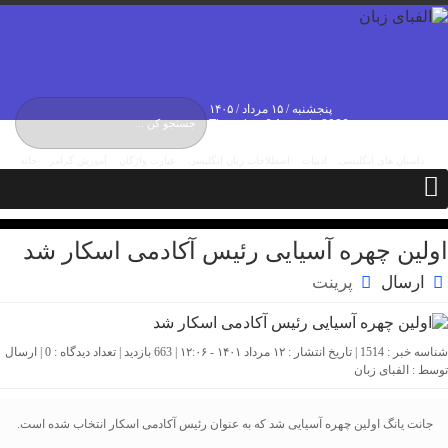
پنجشنبه / ۱۵ مرداد / ۱۴۰۵
Thursday, 6 August , 2026
داستان های انگلیسی
ادبیات
اصطلاحات زبان انگلیسی
عبارت واژگان
آموزش گرامر
خانه
درباره ما
تماس با ما
مکالمات
اولین چهره آسیایی رئیس آکادمی اسکار شد
ارسال
پرینت
شناسه خبر : 1514 | تاریخ انتشار : ۱۲ مرداد ۱۴۰۱ - ۱۲:۰۶ | 663 بازدید | تعداد دیدگاه :
0
| ارسال
توسط :
الفبای زبان
جانت یانگ اولین چهره آسیایی شد که به عنوان رئیس آکادمی اسکار انتخاب شده است.