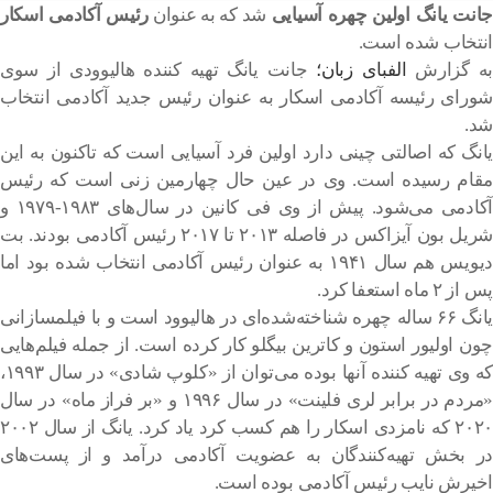
انت یانگ اولین چهره آسیایی
شد که به عنوان
رئیس آکادمی اسکار
انتخاب شده است.
به گزارش
الفبای زبان؛
جانت یانگ تهیه کننده هالیوودی از سوی
شورای رئیسه آکادمی اسکار به عنوان رئیس جدید آکادمی انتخاب
شد.
یانگ که اصالتی چینی دارد اولین فرد آسیایی است که تاکنون به این
مقام رسیده است. وی در عین حال چهارمین زنی است که رئیس
آکادمی می‌شود. پیش از وی فی کانین در سال‌های ۱۹۸۳-۱۹۷۹ و
شریل بون آیزاکس در فاصله ۲۰۱۳ تا ۲۰۱۷ رئیس آکادمی بودند. بت
دیویس هم سال ۱۹۴۱ به عنوان رئیس آکادمی انتخاب شده بود اما
پس از ۲ ماه استعفا کرد.
یانگ ۶۶ ساله چهره‌ شناخته‌شده‌ای در هالیوود است و با فیلمسازانی
چون اولیور استون و کاترین بیگلو کار کرده است. از جمله فیلم‌هایی
که وی تهیه کننده آنها بوده می‌توان از «کلوپ شادی» در سال ۱۹۹۳،
«مردم در برابر لری فلینت» در سال ۱۹۹۶ و «بر فراز ماه» در سال
۲۰۲۰ که نامزدی اسکار را هم کسب کرد یاد کرد. یانگ از سال ۲۰۰۲
در بخش تهیه‌کنندگان به عضویت آکادمی درآمد و از پست‌های
اخیرش نایب رئیس آکادمی بوده است.