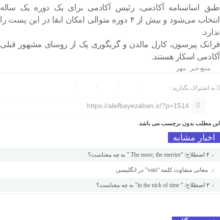
طبق اساسنامه آکادمی، رئیس آکادمی برای یک دوره یک ساله
انتخاب می‌شود و بیش از ۴ دوره متوالی امکان ابقا در این پست را
ندارد.
فرانک پیرسون، کارل مالدن و گریگوری پک از روسای مشهور قبلی
آکادمی اسکار هستند.
منبع خبر : مهر
به اشتراک بگذارید :
https://alefbayezaban.ir/?p=1514
این مطلب بدون برچسب می باشد.
اخبار مشابه
۴ اصطلاح/ “The more, the merrier ” به چه معناست؟
معانی متفاوت کلمه “vain” در انگلیسی
۳ اصطلاح/ ” in the nick of time” به چه معناست؟