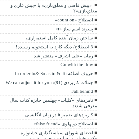
«پیش قاضی و معلق‌بازی» یا «پیش غازی و
معلق‌بازی»؟
اصطلاح «count on»
پسوند اسم ساز «t»
ساختن زمان آینده کامل استمراری،
3 اصطلاح/ دیگه کارد به استخونم رسیده!
رمان «علی اشرف» منتشر شد
Go with the flow
حروف اضافه In order to& So as to & To
جملات کاربردی (91)/ We can adjust it for you
Fall behind
نامزدهای «کلیات» چهلمین جایزه کتاب سال
معرفی شدند
کاربردهای ضمیر it در زبان انگلیسی
اصطلاح دوپهلوی «false friend»
اعضای شورای سیاستگذاری جشنواره
«کتاب‌خوان و رسانه» منصوب شدند