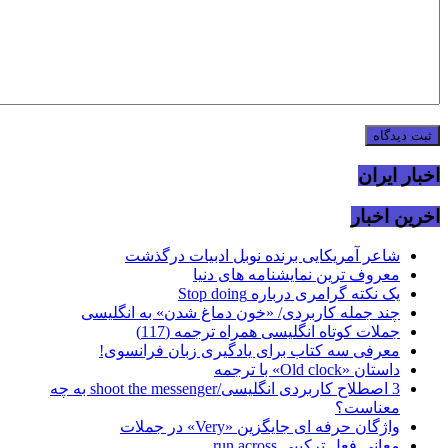
اخبار ایران
اخرین اخبار
شاعر آمریکایی برنده نوبل ادبیات درگذشت
معروف ترین نمایشنامه های دنیا
یک نکته گرامری درباره Stop doing
چند جمله کاربردی/ «خون دماغ شدن» به انگلیسی
جملات کوتاه انگلیسی همراه ترجمه (117)
معرفی سه کتاب برای یادگیری زبان فرانسوی!
داستان «Old clock» با ترجمه
3 اصطلاح کاربردی انگلیسی/shoot the messenger به چه
معناست؟
واژگان حرفه ای جایگزین «Very» در جملات
معانی فعل ترکیبی run across