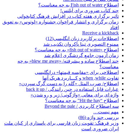
اصطلاح Fish out of water به چه معناست؟
چند کتاب ضروری برای آیلتس!
تاثیر برگزاری هفته کتاب در افزایش فرهنگ کتابخوانی
زمان برگزاری و انتشار فراخوان جشنواره «لوتوس» به تعویق
افتاد
Receive a kickback
اصطلاحات پرکاربرد زبان انگلیسی(12)
ممنوع التصویری تینا پاکروان تکذیب شد
اصطلاح «fish out of water» به چه معناست؟
زمان آزمون جامع گردشگری اعلام شد
چند اصطلاح ساده و پیشرفته/ «blew me away» به چه
معناست؟
اصطلاحی برای «مقایسه قیمتها» درانگلیسی
تفاوت when ,while و کـــاربرد هریک آنها
اصطلاح/ ضرب المثل «گله را به دست گرگ سپردن»
عبارات قابل استفاده در حین رانندگی / back it up
واژه ای برای معانی «واژگونی/ زیر و رو شدن»
اصطلاح “Hit the hay” به چه معناست؟
سه اصطلاح کاربردی / Beyond the pale
مهم نیست…
بررسی چند واژه (86)
وزیر فرهنگ: تقویت زبان فارسی برای پاسداری از کیان ملت
ایران ضروری است