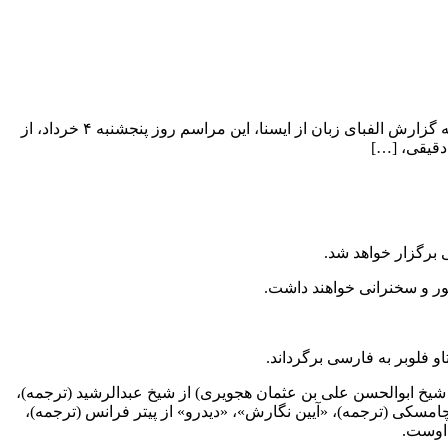
منبع:ایسنا/ مراسم نکوداشت احمد سمیعی گیلانی و رونمایی فیلم مستند «چهره‌نگاری سبز بن‌دار» ساخته‌ منوچهر مشیری برگزار می‌شود. به گزارش الفبای زبان از ایسنا، این مراسم روز پنجشنبه ۴ خرداد، از
دقیقی، […]
ر و سخنرانی خواهند داشت.
او فلوبر به فارسی برگرداند.
م شیخ ابوالحسن علی‌ بن عثمان هجویری) از شیخ عبدالرشید (ترجمه)،
امسکی (ترجمه)، «آیین نگارش»، «دیدرو» از پیتر فرانس (ترجمه)،
 اوست.