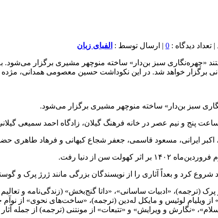
0
| ارسال توسط :
الفبای زبان
لانی برگزار خواهد شد. در این نکوداشت حسین معصومی همدانی، مژده 
گاری سبز بن‌دار» ساخته‌ منوچهر مشیری برگزار می‌شود.
اکبر ایرانی، مسعود قاسمی، جعفر شجاع کیهانی و فرهاد طاهری حضو
 شروع کرد و بعداً آثاری را از نویسندگان بزرگی مانند ژرژ پرک و گوست
پرک (ترجمه)، «ادبیات ساسانی»، «داتا گنج‌بخش» (زندگی‌نامه و تعالی
 ویلیام لوئیس و مایکل له‌دین (ترجمه)، «ساخت‌های نحوی» از نوآم چ
سلام»، «نگارش و ویرایش» و «تتبعات» از مونتنی (ترجمه) از جمله آثار