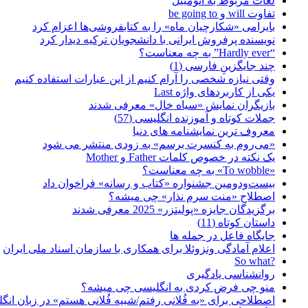
لغات مربوط به اتومبیل
تفاوت will و be going to
بایرامی «شکارچیان ماه» را به کتابفروشی‌ها اعزام کرد
نویسنده پرفروش ایرانی با دانشجویان ترکیه دیدار کرد
“Hardly ever” به چه معناست؟
چند جایگزینِ فارسی (1)
وقتی نیازه شخصی را آرام کنیم از این عبارات استفاده کنیم
یکی از کاربردهای واژه Last
بازیگران نمایش «سیاه خال» معرفی شدند
جملات کوتاه و آموزنده انگلیسی (57)
معروف ترین نمایشنامه های دنیا
«می‌روم به کنسرت برسم» به زودی منتشر می شود
یک نکته در خصوص کلمات Father و Mother
«To wobble» به چه معناست؟
بیست‌ودومین جشنواره «کتاب و رسانه» فراخوان داد
اصطلاح «منت سرم نذار» چی میشه؟
برگزیدگان جایزه «پولیتزر» 2025 معرفی شدند
داستان کوتاه (11)
جایگاه فاعل در جمله ها
اعلام آمادگی ونزوئلا برای همکاری با سازمان اسناد ملی ایران
?So what
روانشناسی یادگیری
منو چی فرض کردی به انگلیسی چی میشه؟
اصطلاحی برای «به فُلانی رفتم/شبیه فُلانی هستم» در زبان انگ