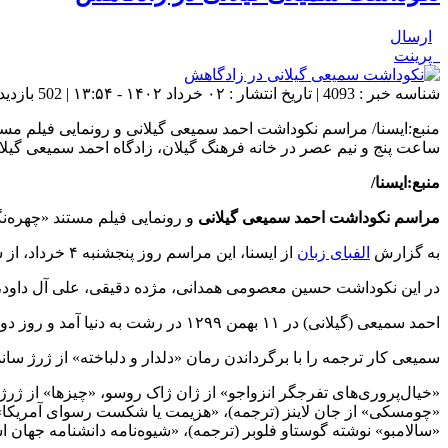
ارسال
پرینت
شناسه خبر : 4093 | تاریخ انتشار : ۰۲ خرداد ۱۴۰۲ - ۱۳:۵۴ | 502 بازدید | تعداد دیدگاه :
ساعت پنج و نیم عصر در خانه‌ فرهنگ گیلان، زادگاه احمد سمیعی گی
منبع:ایسنا/
مراسم نکوداشت احمد سمیعی گیلانی
و رونمایی فیلم مستند «چهره‌ن
به گزارش
الفبای زبان
از ایسنا، این مراسم روز پنجشنبه ۴ خرداد، از ساعت پنج و نیم عصر در خانه‌ فرهنگ گیلان، زادگاه احمد سمیعی گیلانی برگزار خواهد شد.
در این نکوداشت حسین معصومی همدانی، مژده دقیقی، علی آل داود، 
احمد سمیعی (گیلانی) در ۱۱ بهمن ۱۲۹۹ در رشت به دنیا آمد و روز دوم فروردین‌ماه ۱۴۰۲ بر اثر کهولت سن از دنیا رفت.
سمیعی کار ترجمه را با برگرداندن رمان «دلدار و دلباخته» از ژرژ ساند
«خیال‌پروری‌های تفرجگر انزواجو» از ژان ژاک روسو، «چیزها» از ژرژ 
«چومسکی» از جان لاینز (ترجمه)، «هزیمت یا شکست رسوای آمریکا» از
«سالامبو» نوشته گوستاو فلوبر (ترجمه)، «شیوه‌نامه دانشنامه جهان ا