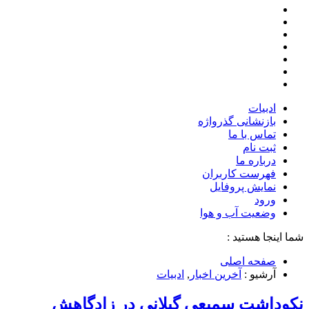
ادبیات
بازنشانی گذرواژه
تماس با ما
ثبت نام
درباره ما
فهرست کاربران
نمایش پروفایل
ورود
وضعیت آب و هوا
شما اینجا هستید :
صفحه اصلی
آرشیو :
آخرین اخبار
,
ادبیات
نکوداشت سمیعی گیلانی در زادگاهش