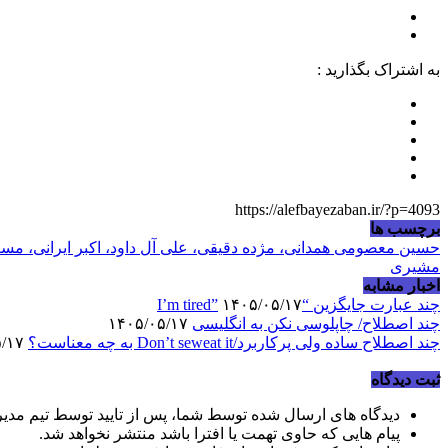
به اشتراک بگذارید :
https://alefbayezaban.ir/?p=4093
برچسب ها
حسین معصومی همدانی، مژده دقیقی، علی آل داود، اکبر ایرانی، مس
مشیری
اخبار مشابه
چند عبارت جایگزین “I’m tired”
۱۴۰۵/۰۵/۱۷
چند اصطلاح/ چاپلوسی نکن به انگلیسی
۱۴۰۵/۰۵/۱۷
چند اصطلاح ساده ولی پرکاربرد/Don’t seweat it به چه معناست؟
۱۴۰۵/۰۵/۱۷
ثبت دیدگاه
دیدگاه های ارسال شده توسط شما، پس از تایید توسط تیم مدی
پیام هایی که حاوی تهمت یا افترا باشد منتشر نخواهد شد.