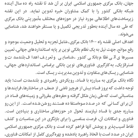
جهان، بانک مرکزی جمهوری اسلامی ایران بر‌ آن شد تا نقشه راه ده سال آینده
شبکه بانکی کشور را با کمک مشاوران خبره تدوین نماید. در این نقشه
زیرساخت‌های اطلاعاتی مورد نیاز در حوزه‌های مختلف مأموریتی بانک مرکزی
که طی ده سال آینده به‌طور تدریجی تکمیل و یا مستقر خواهند شد، شناسایی
می‌شوند.
اهداف اصلی نقشه راه ۱۴۰۰ بانک مرکزی، شامل تجزیه و تحلیل وضعیت موجود و
رفع موانع، جهت نیل به یک نظام بانکی نوین بر پایه استانداردهای جهانی،‌ تعیین
مسیرهای آتی نظام بانکی کشور، شناسایی و تعریف اهداف بلندمدت و
استراتژیک، به‌کارگیری فناوری‌های نوین بانکی براساس استانداردهای جهانی،
شناسایی ریسک‌های متفاوت و تدوین مدیریت ریسک است.
نگاه بانک مرکزی به مبارزه با فساد، رویکردی راهبردی و بلندمدت است؛ باید
توجه داشت که بروز فساد بیش از هرچیز ناشی از ضعف در ساختارها، فرایندها و
مناسباتی است که طی زمان شکل گرفته و حفره‌های مقرراتی و زمینه‌های فساد در
آن برای کسانی که در صدد سوء‌استفاده هستند روشن شده است. از این رو
مبارزه جدی با فساد نیازمند تحول در حوزه‌های ساختاری و بنیادین است.
فناوری و امکانات آن، فرصت مناسبی را برای بازنگری در این مناسبات و کشف
نقاط آسیب‌پذیر و پوشش آنها فراهم کرده است و بانک مرکزی جمهوری اسلامی
ایران در صدد است با اتخاذ راهبرد یادشده و بهره‌گیری کامل از امکانات فناوری،