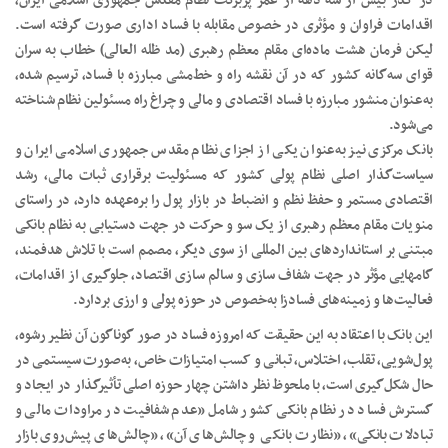
در گذر بیش از سه دهه از عمر پربرکت نظام مقدس جمهوری اسلامی ایران،
اقدامات فراوان و مؤثری در خصوص مقابله با فساد اداری صورت گرفته است.
لیکن فرمان هشت ماده‌ای مقام معظم رهبری (مد ظله العالی) خطاب به سران
قوای سه‌گانه کشور که در آن نقشه راه و خط‌مشی مبارزه با فساد، ترسیم شده،
به‌عنوان منشور مبارزه با فساد اقتصادی و مالی و چراغ راه مسئولین نظام شناخته
می‌شود.
بانک مرکزی نیز به‌عنوان یکی از اجزای نظام مقدس جمهوری اسلامی ایران و
سیاست‌گذار اصلی نظام پولی کشور که مسئولیت برقراری ثبات مالی، رشد
اقتصادی مستمر و حفظ نظم و انضباط در بازار پول را بره‌عهده دارد، در راستای
منویات مقام معظم رهبری از یک سو و حرکت در جهت دستیابی به نظام بانکی
مبتنی بر استانداردهای بین المللی از سوی دیگر، مصمم است با تلاش هدفمند،
گامهایی مؤثر در جهت شفاف سازی و سالم سازی اقتصاد، جلوگیری از اقدامات،
فعالیت‌ها و زمینه‌های فسادزا به‌خصوص در حوزه پولی و ارزی بردارد.
این بانک با اعتقاد به این حقیقت که امروزه فساد در صور گوناگون آن نظیر رشوه،
پول‌شویی، تقلب، اختلاس، تبانی و کسب امتیازات خاص، به‌صورت سیستمی در
حال شکل‌گیری است، با ملحوظ نظر داشتن چهار حوزه اصلی تأثیرگذار در ایجاد و
گسترش فساد در نظام بانکی کشور شامل «عدم شفافیت در مراودات مالی و
تبادلات بانکی»، «نظارت بانکی و چالش‌های آن»، «چالش‌های پیش‌روی بازار