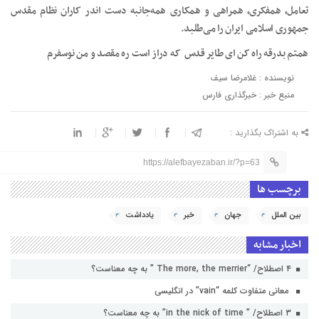
تعامل، همفکری، همراهی و همکاری همه‌جانبه دست اندر کاران نظام مقدس
جمهوری اسلامی ایران را می‌طلبد.
همتم بدرقه راه کن ای طایر قدس ‌ که دراز است ره مقصد و من نوسفرم
نویسنده : غلامرضا سیف
منبع خبر : خبرگذاری فارس
به اشتراک بگذارید :
https://alefbayezaban.ir/?p=63
برچسب ها
بین الملل
جهان
خبر
یادداشت
اخبار مشابه
۴ اصطلاح/ “The more, the merrier ” به چه معناست؟
معانی متفاوت کلمه “vain” در انگلیسی
۳ اصطلاح/ ” in the nick of time” به چه معناست؟