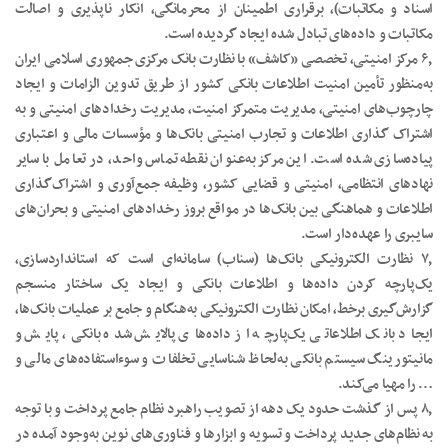
اسناد و مکاتبات)، برقراری اطمینان از محرمانگی، انکار ناپذیری و اصالت
مکاتبات و داده‌های تبادل شده ایجاد گردیده است.
۶٫ مرکز امنیتی، تخصصی «کاشف» با نظارت بانک مرکزی جمهوری اسلامی ایران
به‌منظور تأمین امنیت اطلاعات بانکی کشور از طریق تدوین الزامات و ایجاد
چارچوب‌های امنیتی، مدیریت متمرکز امنیت، مدیریت رخدادهای امنیتی و به
اشتراک گذاری اطلاعات و تجارب امنیتی بانک‌ها و مؤسسات مالی و اعتباری
پیاده‌سازی شده است. این مرکز به‌عنوان نقطه تماس واحد، در تعامل با سایر
نهادهای انتظامی، امنیتی و قضایی کشور، وظیفه جمع‌آوری و اشتراک‌گذاری
اطلاعات و هماهنگی بین بانک‌ها در مواقع بروز رخدادهای امنیتی و بحران‌های
سایبری را عهده‌دار است.
۷٫ نظارت الکترونیکی بانک‌ها (سناب) سامانه‌ای است که استانداردسازی،
یک‌پارچه کردن داده‌ها و اطلاعات بانکی و ایجاد یک ساختار منسجم
گزارش‌گیری برخط، امکان نظارت الکترونیکی به‌هنگام و جامع بر عملیات بانک‌ها،
ایجاد بانک اطلاعاتی یک‌پارچه از داده‌های پالایش شده بانکی، پایش و
مانیتورینگ سیستم بانکی به‌لحاظ شناسایی تخلفات و سوء‌استفاده‌های مالی و
… را مهیا می‌کند.
۸٫ پس از گذشت حدود یک دهه از تصویب راهبرد نظام جامع پرداخت و با توجه
به نظام‌های جدید پرداخت و تسویه و ابزارها و فناوری‌های نوین به‌وجود‌ آمده در