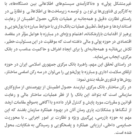
غیرمتشکل پولی» و «ناکارآمدی سیستم‌های اطلاعاتی بین دستگاه‌ها»، با
به‌کارگیری فناوری‌های نوین و توسعه زیرساخت‌های اطلاعاتی و نظارتی در
راستای نظارت دقیق و همه‌جانبه بر عملیات بانکی، حصول اطمینان از رعایت
استانداردها و ضوابط، تطبیق عملیات بانک‌داری با ضوابط مبارزه با پول‌شویی و
پرهیز از اقدامات بازارشکنانه، اهتمام ویژه‌ای در مبارزه با عوامل مؤثر در مفاسد
اقتصادی در حوزه پولی و مالی داشته است که موفقیت در این مسئولیت خطیر،
تلاش بی‌شائبه و همه‌جانبه‌ای را برای ایجاد اشراف و حاکمیت مناسب در بانک
مرکزی، ایجاب می‌نماید.
در راستای تحقق این مهم، راهبرد بانک مرکزی جمهوری اسلامی ایران در حوزه
ارتقای سلامت اداری و مبارزه با پول‌شویی را می‌توان در سه رکن اساسی ساختار،
روش‌ها و فناوری طبقه بندی نمود:
در رکن ساختار، بانک مرکزی نیازمند حصول اطمینان از بهره‌مندی از سازوکاری
سازمانی است که بتواند این بانک را از نظر عملیات، ساختار مالی و رعایت
قوانین و مقررات، مورد پایش و کنترل قرار داده و با آگاهی به‌موقع مقامات ارشد
از تنگناها و مشکلات، یاری رسان آنان در بهبود عملکرد سازمان باشند که این
مهم به حوزه بازرسی، پی‌گیری ویژه و نظارت بر امور اجرایی ــ با محوریت
حسابرسی داخلی، ارزیابی عملکرد و پاسخگویی و رسیدگی به شکایات، محول
شده است.