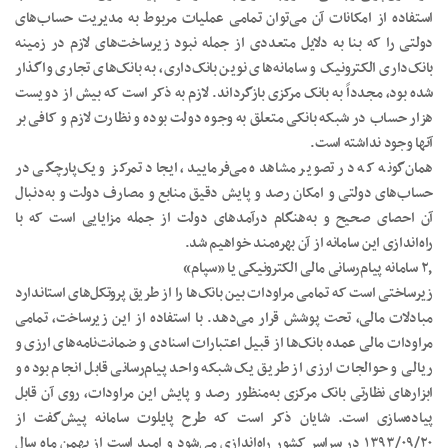
استفاده از امکانات آن می‌توان تمامی عملیات مربوط به مدیریت حساب‌های
دولتی را که بنا به دلایل متعددی از جمله نبود زیرساخت‌های لازم در زمینه
بانک‌داری الکترونیک و سامانه‌های نوین بانک‌داری، به بانک‌های تجاری واگذار
شده بود، مجدداً به بانک مرکزی بازگرداند. لازم به ذکر است که بیش از دویست
هزار حساب در شبکه بانکی متعلق به وجوه دولت بوده و نظارت لازم و کافی بر
آنها وجود نداشته است.
همان‌گونه که در تصویر مشاهده می‌فرمایید، ایجاد تمرکز و یک‌پارچگی در
حساب‌های دولتی و امکان رصد و پایش دقیق منابع و مصارف دولت و به‌دنبال
آن احصای صحیح و به‌هنگام درآمدهای دولت از جمله مزایایی است که با
راه‌اندازی این سامانه از آن بهره‌مند خواهیم شد.
۲٫ سامانه پیام‌رسانی مالی الکترونیکی یا «سپام»
زیرساختی است که تمامی مراودات بین بانک‌ها را از طریق پروتکل‌های استاندارد
مبادلات مالی، تحت پوشش قرار می‌دهد. با استفاده از این زیرساخت، تمامی
مراودات مالی عمده بانک‌ها از قبیل اعتبارات اسنادی و ضمانت‌نامه‌های ارزی و
ریالی و حوالجات ارزی از طریق یک شبکه واحد پیام‌رسانی قابل انجام بوده و
ابزارهای نظارتی بانک مرکزی به‌منظور رصد و پایش این مراودات، روی آن قابل
پیاده‌سازی است. شایان ذکر است که طرح پایلوت سامانه پیش‌گفت از
۱۳۹۳/۰۹/۲۰ در سراسر کشور راه‌اندازی می‌شود و امید است از بهمن ماه سال