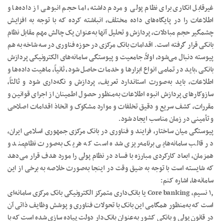
غیرقابل انکاری برای نظام پولی و مردم داشته، اما حجم انبوهی از داده‌ها و
اطلاعات را در پایگاه‌های داده مختلف، انباشته کرده که با توجه به افزایش
چشمگیر حجم مبادلات، پردازش و تحلیل آنها به‌عنوان یک چالش مهم مقابل نظام
بانکی قرار گرفته است. اقدامات بانک مرکزی در حوزه فناوری در سه شاخه به هم
پیوسته دنبال می‌شود، اولاً، جامعیت و پیوستگی سامانه‌های الکترونیکی پردازش
بانکی ،باید در تمامی انواع ابزارها و خدمات حاصل شود، ثانیاً، ماهیت داده‌ها و
اطلاعات، باید به‌صورت استاندارد تعریف، پردازش و نگه‌داری شود و ثالثاً،
سازوکارهای پردازش انبوه اطلاعات به‌منظور حصول اطمینان از اجرای قوانین و
مقررات، کشف سریع و دقیق تخلفات و موارد مشکوک و اتخاذ اقدامات اصلاحی
و تأمینی در زمان مناسب ایجاد شود.
پیوستگی میان ساختار، فرایند و فناوری در بانک مرکزی جمهوری اسلامی ایران،
در قالب سامانه‌هایی برنامه‌ریزی شده است که هریک به‌صورت نظام‌مند و
همزمان، ابعاد کارکردی مبارزه با فساد در نظام پولی را مورد هدف قرار می‌دهد
که شایسته است با توجه به ضیق وقت در اینجا به‌صورت خلاصه به برخی از این
سامانه‌ها، اشاره کنم:
۱٫ نسیم، Core banking یا بانک‌داری متمرکز الکترونیکی بانک مرکزی سامانه‌ای
است که به‌منظور همگامی این بانک با تحولات فناوری و پوشش وظایف ذاتی آن
در قانون پولی و بانکی کشور به‌عنوان بانک‌دار دولت پیاده سازی شده است که با