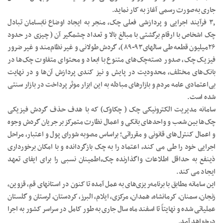
جاری به‌صورت رسمی آغاز به کار نماید.
۳٫ فرآیند اجرایی و پردازشی فعلی چک، منجر به ایجاد اوضاع نابسامان تبادل
چک اشخاص با ارقام برگشتی با مبالغ بالا و تعداد چشمگیر آن ( چیزی در حدود
۲۶میلیون قطعه طی سالهای۹۳-۸۹ )، گردش طولانی و غیر نظام‌مند و غیر ضرور
فیزیک چک، صدور دسته‌چک‌های متنوع با ابعاد و محتوای متفاوت چک‌ها در
بانک‌های مختلف، محدودیت در پایش و نیز کندی پردازش آن‌ها و در نهایت
بی‌اعتمادی عامه مردم و بازارهای مبادله به این ابزار موثر پرداخت در بازار سنتی
شده است.
سامانه مدیریت الکترونیکی چک ( چکاوک) که با هدف حذف گردش فیزیکی
چک‌ها بین شعب و واحد‌های بانکی و اعمال نظارت متمرکز بر جریان گردش وجوه
و اعمال کنترل‌های قانونی و مقرراتی؛ براساس‌ مصوبه شورای پول و اعتبار، مراحل
اجرایی خود را طی می کند، اعتماد را به چک بازگردانده و با امکان برخورداری
ذینفع به حداقل اطلاعات واگذارنده چک،‌اطمینان نسبی را برای ایفای تعهد
ایجاد می کند.
این سامانه مطابق با برنامه‌ریزی‌های به عمل آمده تا کنون در استانهای قم، قزوین،
زنجان، سمنان، کرمانشاه، همدان، مرکزی، ایلام، البرز، کردستان، لرستان و گلستان
عملیاتی شده و نهایتاً تا اسفند ماه سال جاری به طور کامل در سراسر کشور به اجرا
درخواهد آمد.