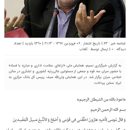
شناسه خبر : 63 | تاریخ انتشار : ۰۹ فروردین ۱۳۹۷ - ۲۱:۱۳ | 1390 بازدید | تعداد
دیدگاه :
0
| ارسال توسط :
آفتاب
به گزارش خبرگزاری نسیم، همایش ملی «ارتقای سلامت اداری و مبارزه با فساد»
با حضور سران سه قوه و جمعی از مسئولین عالی‌رتبه کشوری و لشکری در سالن
اجلاس سران برگزار شد. در این همایش ولی‌الله سیف رییس کل بانک مرکزی به
ایراد سخن پرداخت
«اعوذ بالله من الشیطان الرجیم»
بسم الله الرحمن الرحیم
وَ قالَ مُوسى‏ لِأَخیهِ هارُونَ اخْلُفْنی‏ فی‏ قَوْمی‏ وَ أَصْلِحْ وَ لاتَتَّبِعْ سَبیلَ الْمُفْسِدینَ