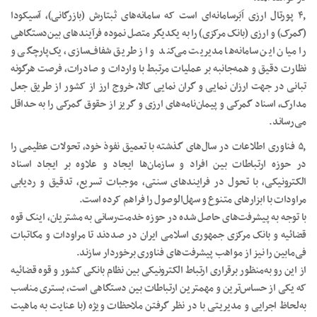
۴٫ پورتال ارزی اَبَرسامانه‌ای است که سامانه‌های ثبتارش (بازرگانی)، آسیکودا
(گمرک) و ارزی (بانک مرکزی) را به یکدیگر متصل نموده فرآیندهای بین‌دستگاهی
را میان این سامانه‌ها مدیریت می‌کند و از طریق شفاف‌سازی، یک‌پارچگی و
نظارت دقیق و همه‌جانبه بر عملیات مرتبط با واردات و صادرات، فرصت هرگونه
تبانی در جهت ارزان نمایی و گران نمایی کالا، خروج ارز از کشور از طریق جعل
مدارک، اسناد گمرکی و پیمان‌نامه‌های ارزی و گریز از حقوق گمرکی را به حداقل
می‌رساند.
۵٫ فناوری اطلاعات در سال‌های گذشته با تعمیق نفوذ خود، تحولات عظیمی را
در حوزه ارتباطات بین افراد و سازمان‌ها ایجاد و علاوه بر ایجاد اسناد
الکترونیکی، با تحول در فرایندهای سنتی، موجبات تسریع، تدقیق و ردیابی
مراودات با ابزارهای متنوع و سهل‌الوصول را فراهم کرده است.
با توجه به پیشرفت‌های حاصل شده در حوزه خدمت‌رسانی به مشتریان، اینک قوه
قضائیه و بانک مرکزی جمهوری اسلامی ایران در صددند تا مراودات و مکاتبات
فی‌مابین را نیز از مواهب پیشرفت‌های فناوری برخوردار سازند.
از این رو به‌منظور برقراری ارتباط الکترونیکی بین نظام بانکی کشور و قوه قضائیه
که یکی از حساس‌ترین و مهمترین ارتباطات بین دستگاهی است، بستری مناسب
به‌لحاظ اجرایی و مدیریتی با در نظر گرفتن ملاحظات ویژه (با عنایت به ماهیت