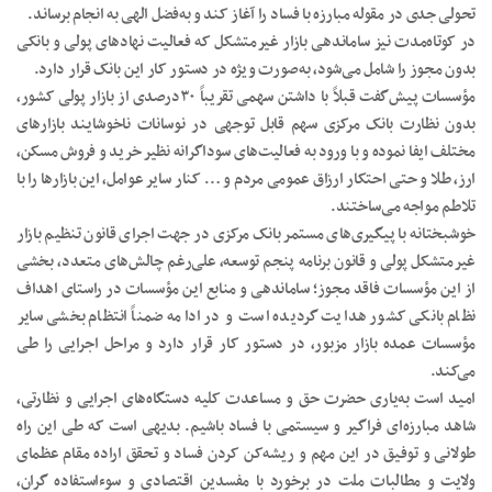
تحولی جدی در مقوله مبارزه با فساد را آغاز کند و به‌فضل الهی به انجام برساند.
در کوتاه‌مدت نیز ساماندهی بازار غیرمتشکل که فعالیت نهادهای پولی و بانکی
بدون مجوز را شامل می‌شود، به‌صورت ویژه در دستور کار این بانک قرار دارد.
مؤسسات پیش‌گفت قبلاً با داشتن سهمی تقریباً ۳۰درصدی از بازار پولی کشور،
بدون نظارت بانک مرکزی سهم قابل توجهی در نوسانات ناخوشایند بازارهای
مختلف ایفا ‌نموده و با ورود به فعالیت‌های سوداگرانه نظیر خرید و فروش مسکن،
ارز، طلا و حتی احتکار ارزاق عمومی مردم و … کنار سایر عوامل، این بازارها را با
تلاطم مواجه می‌ساختند.
خوشبختانه با پیگیری‌های مستمر بانک مرکزی در جهت اجرای قانون تنظیم بازار
غیرمتشکل پولی و قانون برنامه پنجم توسعه، علی‌رغم چالش‌های متعدد، بخشی
از این مؤسسات فاقد مجوز؛ ساماندهی و منابع این مؤسسات در راستای اهداف
نظام بانکی کشور هدایت گردیده است و در ادامه ضمناً انتظام بخشی سایر
مؤسسات عمده بازار مزبور، در دستور کار قرار دارد و مراحل اجرایی را طی
می‌کند.
امید است به‌یاری حضرت حق و مساعدت کلیه دستگاه‌های اجرایی و نظارتی،
شاهد مبارزه‌ای فراگیر و سیستمی با فساد باشیم. بدیهی است که طی این راه
طولانی و توفیق در این مهم و ریشه‌کن کردن فساد و تحقق اراده مقام عظمای
ولایت و مطالبات ملت در برخورد با مفسدین اقتصادی و سوءاستفاده گران،