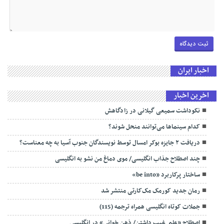
اخبار ایران
اخرین اخبار
نکوداشت سمیعی گیلانی در زادگاهش
کدام سینماها می‌توانند منحل شوند؟
دریافت ۲ جایزه بوکر امسال توسط نویسندگان جنوب آسیا به چه معناست؟
چند اصطلاح جذاب انگلیسی/ موی دماغ من نشو به انگلیسی
ساختار پرکاربرد «be into»
رمان جدید کورمک مک‌کارتی منتشر شد
جملات کوتاه انگلیسی همراه ترجمه (115)
اصطلاح «علم ِ غیب داشتن/ ذهن خوانی» در انگلیسی