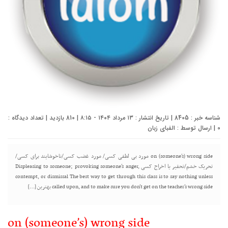
شناسه خبر : 8405 | تاریخ انتشار : ۱۳ مرداد ۱۴۰۴ - ۸:۱۵ | 810 بازدید | تعداد دیدگاه :
0
| ارسال توسط :
الفبای زبان
on (someone’s) wrong side مورد بی لطفی کسی/ مورد غضب کسی/ناخوشایند برای کسی/
تحریک خشم/تحقیر یا اخراج کسی Displeasing to someone; provoking someone’s anger,
contempt, or dismissal The best way to get through this class is to say nothing unless
called upon, and to make sure you don’t get on the teacher’s wrong side بهترین […]
on (someone’s) wrong side