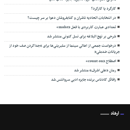
کارکَرد یا کارکِرد؟
در انتخابات اتحادیه ناشران و کتابفروشان دعوا بر سر چیست؟
تعدادی عبارت کاربردی با فعل «make»
شرحی بر نهج البلاغه برای نسل کنونی منتشر شد
درخواست جمعی از اهالی سینما از سلبریتی‌ها برای “جداکردن صف خود از
جریانات ضدملی”
اصطلاح «count on»
رمان «علی اشرف» منتشر شد
رافائل کادناس برنده جایزه ادبی سروانتس شد
ارشاد