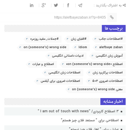
به اشتراک بگذارید :
https://alefbayezaban.ir/?p=8405
برچسب ها
#اصطلاحات جالب
#الفبای زبان
#جملات_مفید روزمره
on (someone's) wrong side
Idiom
alefbaye zaban
آموزش زبان انگلیسی
ادبیات داستانی انگلیسی
اصطلاح «on (someone's) wrong side»
اصطلاح و عبارات
اصطلاحات پرکاربرد زبان
اصطلاحات زبان انگلیسی
اصطلاحات ضروری 504
اصطلاحات ضروری برای آیلتس
معنی on (someone's) wrong side
اخبار مشابه
۳ اصطلاح کاربردی/ “I am out of touch with news “
اصطلاحی برای ” مستعد فلان چیز هستم”
عبارتی برای ” اهل فلان چیز نیستم”