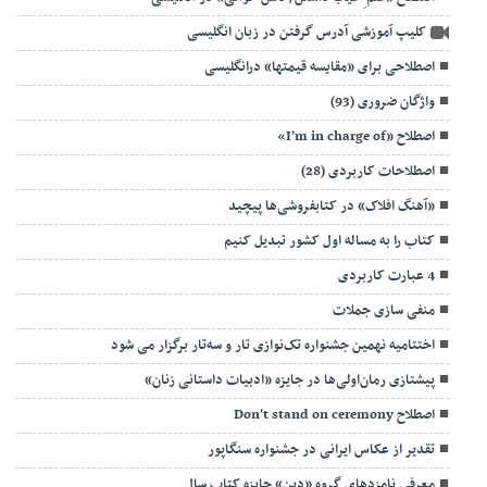
کلیپ آموزشی آدرس گرفتن در زبان انگلیسی
اصطلاحی برای «مقایسه قیمتها» درانگلیسی
واژگان ضروری (93)
اصطلاح «I’m in charge of»
اصطلاحات کاربردی (28)
«آهنگ افلاک» در کتابفروشی‌ها پیچید
کتاب را به مساله اول کشور تبدیل کنیم
4 عبارت کاربردی
منفی سازی جملات
اختتامیه نهمین جشنواره تک‌نوازی تار و سه‌تار برگزار می شود
پیشتازی رمان‌اولی‌ها در جایزه «ادبیات داستانی زنان»
اصطلاح Don’t stand on ceremony
تقدیر از عکاس ایرانی در جشنواره سنگاپور
معرفی نامزدهای گروه «دین» جایزه کتاب سال