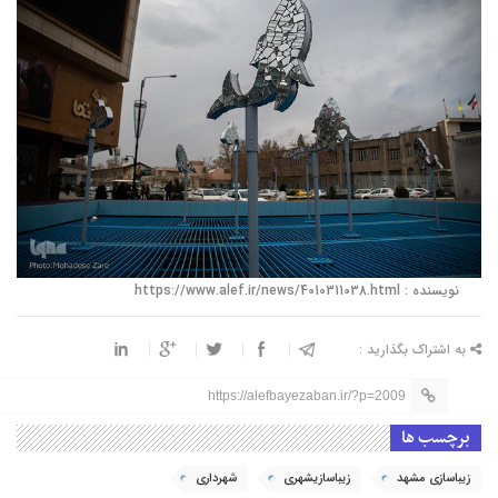
نویسنده : https://www.alef.ir/news/4010311038.html
به اشتراک بگذارید :
https://alefbayezaban.ir/?p=2009
برچسب ها
زیباسازی مشهد
زیباسازیشهری
شهرداری