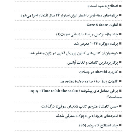
اصطلاح «بعید است»
برنامه‌های دهه فجر با شعار ایران استوار ۴۴ سال افتخار اجرا می‌شود
تفاوت Gaze & Stare
چند واژه ترکیبی مرتبط با زیبایی صورت(1)
برنده «بوکر» ۲۰۲۴ معرفی شد
دوعنوان از کتاب‌های کانون پرورش فکری در ژاپن منتشر شد
پرکاربردترین کلمات و لغات آیلتس
کاربرد should در جملات
کلمات ربط in order to/so as to / to
برخی معادل‌های پیشرفته / «Time to hit the sack» به چه
معناست؟
حسن کامشاد مترجم کتاب «دنیای سوفی» درگذشت
نامزدهای جایزه ادبی «چوک» معرفی شدند
چند اصطلاح کاربردی (80)