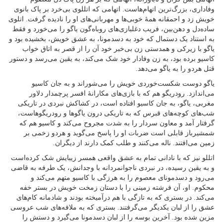
وفاداری، بزرگ‌ترین اتهام‌هاست. اتهامی که اتللوی بی‌خرد بر پاک بانوی
خویش زد و احمقانه همهٔ خوبی‌ها و مهربانی‌های او را نادیده گرفت. اتلو‌ی
ساده‌دل و دهن‌بین، فریب دغلبازی‌های روباه‌گون یاگو را می‌خورد و فقط
به استناد یک دستمال که خود به دسدمونا، به عشق خویش، بخشیده بود و
یاگو با زیرکی و همدستی زن بی‌خبر خود آن را از قصر به اتاق خواب
کاسیو برده بود، به زن وفادار خود شک می‌کند، به یقین می‌رسد و دستور
قتل هردو را به یاگو می‌دهد.
یاگو دوست شکست‌خوردی خویش را می‌شوراند و به جان کاسیو
می‌اندازد. رودریگو هم که با بازی‌های مکارانهٔ افسر پرچمدار دلاور
مغربی، یاگو، به جان کاسیو افتاده است، در کشاکش نبردی در تاریکی
شب‌های کوچه‌های قبرس که به تاریکی درون یاگوها و رودریگوهاست،
گرفتار آمد و معاون سردار را به شدت مجروح می‌کند و کاسیو هم که
شمشیرباز قابلی است ضربات او را پاسخ می‌گوید و هردو زخمی بر
زمین می‌افتند. ناله می‌کنند و طلب کمک دارند از دیگران.
اتللو نیز که با نادانی تمام به عشق واقعی همسر زیبایش شک کرده‌است
و به یقین رسیده، در نبردی ناجوانمردانه با وجدانش، یک طرفه به قاضی
می‌رود و دسدمونای معصوم را به هرزگی با کاسیو متهم می‌کند و
محکوم. او، آن فرشته زمینی را با دستان زمخت خویش در بستر خفه
می‌کند. در بستری که به تازگی با هم درآمیخته بودند و شادمانه کام‌های
عشق را از لبان یکدیگر می‌گرفتند. بستری که به ملافه‌های شب عروسی
مزین شده بود. آخرین بوسه را از لبان دسدمونا می‌گیرد و دستش را