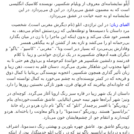
اُتِلّو نمایشنامه‌ای معروف از ویلیام شکسپیر، نویسنده کلاسیک انگلیسی
است که به مضمون عشق می‌پردازد. در این ق می‌پردازد. در این
نمایشنامه او به جنبه خیانت در عشق می‌پردازد.
الفبای زبان
؛ در این تراژدی، اتلو (نام دیگرش مغربی است)، شخصیت
مرد داستان با دسیسه‌ها و توطئه‌هایی که زیردستش انجام می‌دهد، به
همسر خود شک می‌کند و بدون اینکه این ماجرا را با زن در میان بگذارد
بی‌رحمانه او را می‌کشد و تازه بعد از کشتن او به بیگناهی همسر
وفادارش پی‌می‌برد که بسیار دیر است.ونا”، “مغربی”، “کاسیو”، “یاگو” و
دیگران همه آدم‌های شکسپیرند در یک تراژدی خواندنی و زیبا. با کلام
قدرتمند و دلنشین شکسپیر هر خوانندهٔ کم‌حوصله و بی‌ذوق هم حتی تا به
انتها مجذوب این شاهکار بشری می‌گردد. دستان قلم به دست، ذهن زیبا و
زبان تأثیر گذاری همچون شکسپیر، اعجوبه نویسندگی بریتانیا با کمال ذوق
و قریحه که در کمتر نویسنده‌ای به چشم می‌خورد به کمال توانسته است
که جاودانه‌ای بیافریند که قرنهای قرن، هنوز تازگی نخستین روزها را دارد.
داستان از یک شهر زیبا در قاره سبز رنگ اروپا آغاز می‌گردد. کوچه‌ای در
ونیز؛ شهر آبراه‌ها شهر نیمه خیس ایتالیایی. عاشق شکست‌خورده‌ای بنام
“رودریگو” با افسر پرچمدار “اتلو” که “یاگو” نام دارد هردو در راه خانهٔ
“برابانسیو” هستند. رودریگو “دسدمونا” را و یاگو معاونت را باخته‌اند. هردو
کینه‌دارند و انتقام جو. از چشم‌هایشان خون می‌بارد.
رودریگو عاشق بود. عاشق چهره بلورین و بهشتی رنگ دسدمونا، اشراف
زاده و دردانهٔ برابانسیو. یاگو نیز که در رکاب اتلو خدمتگذار بود، از اینکه