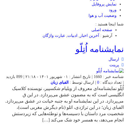
نمایش پروفایل
ورود
وضعیت آب و هوا
شما اینجا هستید :
صفحه اصلی
آرشیو :
آخرین اخبار
,
ادبیات
,
عبارت واژگان
نمایشنامه اُتِلّو
ارسال
پرینت
شناسه خبر : 1660 | تاریخ انتشار : ۰۱ شهریور ۱۴۰۱ - ۲۱:۱۸ | 899 بازدید
| تعداد دیدگاه :
0
| ارسال توسط :
الفبای زبان
اُتِلّو نمایشنامه‌ای معروف از ویلیام شکسپیر، نویسنده کلاسیک
انگلیسی است که به مضمون عشق می‌پردازد. در این ق
می‌پردازد. در این نمایشنامه او به جنبه خیانت در عشق می‌پردازد.
الفبای زبان؛ در این تراژدی، اتلو (نام دیگرش مغربی است)،
شخصیت مرد داستان با دسیسه‌ها و توطئه‌هایی که زیردستش
انجام می‌دهد، به همسر خود شک می‌کند […]