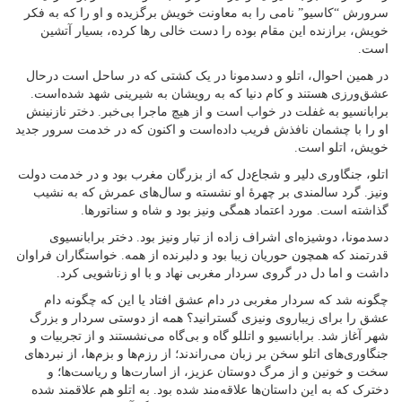
سرورش “کاسیو” نامی را به معاونت خویش برگزیده و او را که به فکر
خویش، برازنده این مقام بوده را دست خالی رها کرده، بسیار آتشین
است.
در همین احوال، اتلو و دسدمونا در یک کشتی که در ساحل است درحال
عشق‌ورزی هستند و کام دنیا که به رویشان به شیرینی شهد شده‌است.
برابانسیو به غفلت در خواب است و از هیچ ماجرا بی‌خبر. دختر نازنینش
او را با چشمان نافذش فریب داده‌است و اکنون که در خدمت سرور جدید
خویش، اتلو است.
اتلو، جنگاوری دلیر و شجاع‌دل که از بزرگان مغرب بود و در خدمت دولت
ونیز. گرد سالمندی بر چهرهٔ او نشسته و سال‌های عمرش که به نشیب
گذاشته است. مورد اعتماد همگی ونیز بود و شاه و سناتورها.
دسدمونا، دوشیزه‌ای اشراف زاده از تبار ونیز بود. دختر برابانسیو‌ی
قدرتمند که همچون حوریان زیبا بود و دلبرنده از همه. خواستگاران فراوان
داشت و اما دل در گروی سردار مغربی نهاد و با او زناشویی کرد.
چگونه شد که سردار مغربی در دام عشق افتاد یا این که چگونه دام
عشق را برای زیباروی ونیزی گسترانید؟ همه از دوستی سردار و بزرگ
شهر آغاز شد. برابانسیو و اتللو گاه و بی‌گاه می‌نشستند و از تجربیات و
جنگاوری‌های اتلو سخن بر زبان می‌راندند؛ از رزم‌ها و بزم‌ها، از نبردهای
سخت و خونین و از مرگ دوستان عزیز، از اسارت‌ها و ریاست‌ها؛ و
دخترک که به این داستان‌ها علاقه‌مند شده بود. به اتلو هم علاقمند شده