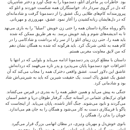
بود. خاطرات پر ماجرای اتلو، دسدمونا را به چنگ آورد و دختر شاه‌پریان
که دل در گروی سردار داد. خواستگاران همه شکست خوردند و اتلو که
پیروزمندانه کام‌های طلایی رنگ عشق را از دسدمونا گرفت و شادمانه‌ای
که در دل‌هایشان زبانه‌کشیدن را آغاز نمود. عشق، مهرورزی و مهربانی.
یاگو روباه مکارهٔ داستان همه را حتی زن خویش “امیلیا” را به بازی می‌نهد
تا به اندیشه‌های شوم و پلید خویش برسد. به هر طریق ممکن که شده
باید همه را، حتی زن زیبای اتلو را از سر راه برداشت و شادکامی را در
کام همه به تلخی شرنگ کرد. باید هرگونه که شده به همگان نشان دهم
که من لایق معاونت مغربی هستم.
داستان با مطلع کردن پدر دسدمونا ادامه می‌یابد و بلوایی که در انتها با
اعترافات خود دسدمونا پایان می‌پذیرد و پدر تازه می‌فهمد که دردانه‌اش
عاشق این دلاور است. عشق واقعی دخترک همه را مجاب می‌کند که آن
عشق یک عشق پاک است. یک حقیقت شیرین که باید به شیرینی‌اش شاد
بود و شادمانی کرد.
جنگی به پیش می‌آید و همین خطیر همه را به بندری در قبرس می‌کشاند.
قوای ترک‌های عثمانی در آستانه جنگ، گرفتار طوفان دریا و خشم آسمان
می‌گردند و نابود می‌شوند. جنگ آغاز ناشده، پایان می‌یابد. از اینجاست که
یاگو با فریبکاری دست به کار می‌شود و همگان را به جان هم می‌اندازد.
خوبان را بدان را، همگان را.
بانوی خوش‌دل و مهربان ونیزی، در مظان اتهامی بزرگ قرار می‌گیرد.
اتهامی بس گران و ناباورانه، اتهامی که بر هر زن پاک دل معصوم