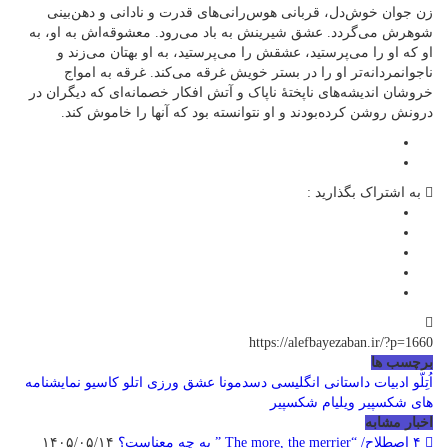
زن جوان خوش‌دل، قربانی هوس‌رانی‌های قدرت و نادانی و دهن‌بینی
شوهرش می‌گردد. عشق شیرینش به باد می‌رود. معشوقه‌اش به او، به
او که او را می‌پرستید، عشقش را می‌پرستید، به او بهتان می‌زند و
ناجوانمردانه‌تر او را در بستر خویش غرقه می‌کند. غرقه به امواج
خروشان اندیشه‌های ناپختهٔ ناپاک و آتش افکار خصمانه‌ای که دیگران در
درونش روشن کرده‌بودند و او نتوانسته بود که آنها را خاموش کند.
به اشتراک بگذارید :
https://alefbayezaban.ir/?p=1660
برچسب ها
اُتِلّو
ادبیات داستانی انگلیسی
دسدمونا
عشق ورزی اتلو
کاسیو
نمایشنامه
های شکسپیر
ویلیام شکسپیر
اخبار مشابه
۴ اصطلاح/ “The more, the merrier ” به چه معناست؟
۱۴۰۵/۰۵/۱۴