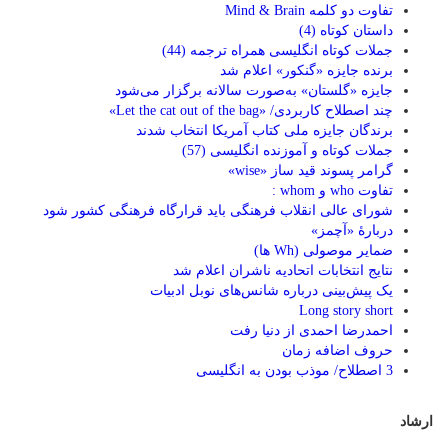
تفاوت دو کلمه Mind & Brain
داستان کوتاه (4)
جملات کوتاه انگلیسی همراه ترجمه (44)
برنده جایزه «گنکور» اعلام شد
جایزه «گلستان» به‌صورت سالانه برگزار می‌شود
چند اصطلاح کاربردی/ «Let the cat out of the bag»
برندگان جایزه ملی کتاب آمریکا انتخاب شدند
جملات کوتاه و آموزنده انگلیسی (57)
گرامر پسوند قید ساز «wise»
تفاوت who و whom :
شورای عالی انقلاب فرهنگی باید قرارگاه فرهنگی کشور شود
دربارۀ «آچمز»
ضمایر موصولی (Wh ها)
نتایج انتخابات اتحادیه ناشران اعلام شد
یک پیش‌بینی درباره شانس‌های نوبل ادبیات
Long story short
احمدرضا احمدی از دنیا رفت
حروف اضافه زمان
3 اصطلاح/ موذب بودن به انگلیسی
ارشاد