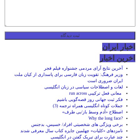
اخبار ایران
اخرین اخبار
آخرین نتایج آرای مردمی جشنواره فیلم فجر
وزیر فرهنگ: تقویت زبان فارسی برای پاسداری از کیان ملت
ایران ضروری است
لغات و اصطلاحات سیاسی در زبان انگلیسی
معانی فعل ترکیبی run across
فکر ثبت جهانی روز قصه‌گویی باشیم
جملات کوتاه انگلیسی همراه ترجمه (3)
اصطلاح «آدم وسط باز/بی طرف»
?Why the long face
برخی ویژگی های شخصیتی افراد/ خسیس، بدجنس
نامزدهای «کلیات» چهلمین جایزه کتاب سال معرفی شدند
چند عبارت برای تبریک گفتن در انگلیسی