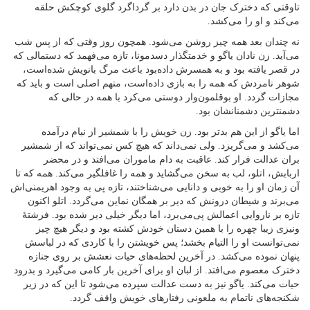
تاوقتی که دخترک جان در بدن دارد بر گرداگرد گلوی کوچکش حلقه
می‌کند و او را می‌کشد.
نه چندان بعد همه چیز روشن می‌شود. همچون روز وقتی که از پس شب
می‌آید. زن نادان یاگو و خدمتگذار دسدمونا، تازه می‌فهمد که دستمالی که
در قصر یافته بود و به همسرش داده‌بود باعث مرگ بانویش شده‌است،
شوهر نامردش که همه را به بازی داده‌است، متهم اصلی است و باید که
مجازات گردد. او بوقلمون‌وار دوستی می‌کرد با همه در حالی که
دشمنترین دشمنانشان بود.
اما یاگو از این هم بدتر بود. زن خویش را با شمشیر از نیام درآمده
می‌کشد و می‌گریزد. ولی نمی‌داند که هیچ کس نمی‌تواند که از شمشیر
بران عدالت فرار کند. عاقبت به دام ماموران می‌افتد و در محضر
اربابش، اتلو، لب به سخن می‌گشاید و همه را غافلگیر می‌کند. همه که تا
آن زمان او را به خوبی و دانایی می‌شناختند، تازه پی به وجود اهریمنی‌اش
می‌برند و شیطان درونش که دیر بر همگان نماین می‌گردد. اتلو اکنون
تازه بر ناروایی اعمالش پی‌می‌برد، اما دیگر خیلی دیر شده بود. فرشتهٔ
ونیزی زیبا چهره را با همین دستان خودش کشته بود و دیگر هیچ چیز
نمی‌توانست او را التیام بخشد؛ پس خویشتن را با کاردی که در لباسش
پنهان نموده می‌کشد. در آخرین لحظه‌های حیات نعشش بر روی جنازه
دخترک معصوم می‌افتد. از لبان او برای آخرین بار کامی می‌گیرد و بدرود
حیات می‌کند. یاگو نیز به دست عدالت سپرده می‌شود تا این که در زیر
شکنجه‌های ناتمام به ملعونی رفتارهای خویش واقف گردد.