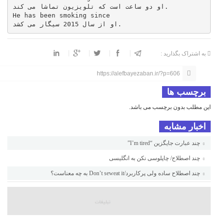
او دو ساعت است که تلویزیون تماشا می کند.

He has been smoking since

او از سال 2015 سیگار می کشد.
به اشتراک بگذارید :
https://alefbayezaban.ir/?p=606
برچسب ها
این مطلب بدون برچسب می باشد.
اخبار مشابه
چند عبارت جایگزین “I’m tired”
چند اصطلاح/ چاپلوسی نکن به انگلیسی
چند اصطلاح ساده ولی پرکاربرد/Don’t seweat it به چه معناست؟