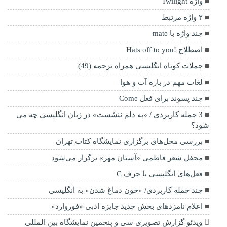
واژه Twilight
۲ واژه مرتبط
چند واژه با mate
اصطلاح !Hats off to you
جملات کوتاه انگلیسی همراه ترجمه (49)
لغات مهم در باره آب و هوا
چند پسوند برای فعل Come
3 جمله کاربردی / «به دلم ننشست» در زبان انگلیسی چه می
شود؟
بررسی محل‌های برگزاری نمایشگاه کتاب تهران
محفل شعر فاطمی «آستان مهر» برگزار می‌شود
فعل‌های انگلیسی با حرف C
چند جمله کاربردی/ «خون دماغ شدن» به انگلیسی
اعلام نامزدهای بخش جدید جایزه ادبی «فوروارد»
ویدئو گزارش تصویری سی و پنجمین نمایشگاه بین المللی