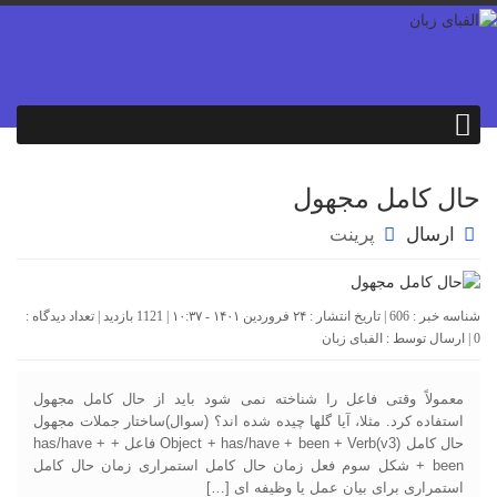
حال کامل مجهول
ارسال
پرینت
شناسه خبر : 606 | تاریخ انتشار : ۲۴ فروردین ۱۴۰۱ - ۱۰:۳۷ | 1121 بازدید | تعداد دیدگاه :
0
| ارسال توسط :
الفبای زبان
معمولاً وقتی فاعل را شناخته نمی شود باید از حال کامل مجهول
استفاده کرد. مثلا، آیا گلها چیده شده اند؟ (سوال)ساختار جملات مجهول
حال کامل Object + has/have + been + Verb(v3) فاعل + has/have +
been + شکل سوم فعل زمان حال کامل استمراری زمان حال کامل
استمراری برای بیان عمل یا وظیفه ای […]