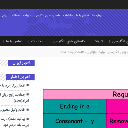
درباره ما
تماس با ما
مکالمات
داستان های انگلیسی
ادبیات
اصطلاحات زبان ا
 انگلیسی
ادبیات
داستان های انگلیسی
مکالمات
تماس با ما
زبان انگلیسی
,
عبارت واژگان
,
مکالمات
,
یادداشت
اخبار ایران
اخرین اخبار
افعال پرکاربرد با جرو
جملات رایج زبان
افراد(100)
خانم وکیل محبوب 
بیانیه مشترک رسان
بی‌سابقه مردم غزه