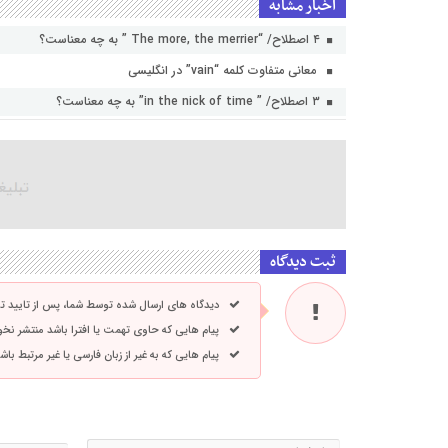
اخبار مشابه
۴ اصطلاح/ “The more, the merrier ” به چه معناست؟
معانی متفاوت کلمه “vain” در انگلیسی
۳ اصطلاح/ ” in the nick of time” به چه معناست؟
ثبت دیدگاه
دیدگاه های ارسال شده توسط شما، پس از تایید 
پیام هایی که حاوی تهمت یا افترا باشد منتشر نخ
پیام هایی که به غیر از زبان فارسی یا غیر مرتبط ب