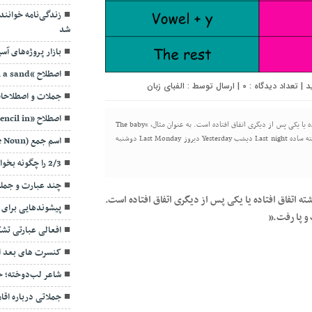
زندگی‌نامه خوانند
شد
بازار پروژه‌های آسیایی بوسا
اصطلاح “line in a sand” به چه معناست؟
0
| ارسال توسط :
الفبای زبان
جملات و اصطلاحات ک
اصطلاح «Pencil in»
از زمان گذشته ساده برای بیان اعمالی استفاده می شود که در گذشته اتفاق افتاده یا یکی پس از دیگری اتفاق افتاده است. به عنوان مثال، “The baby
crawled” به معنی “کودک چهاردست و پا رفت.” کلمات نشان دهنده زمان گذشته ساده Last night دیشب Yesterday دیروز Last Monday دوشنبه
اسم جمع (Collective Noun)
2/3 را چگونه بخوانیم؟
چند عبارت و جمله کا
ه اتفاق افتاده یا یکی پس از دیگری اتفاق افتاده است.
پیشوندهایی برای
افعالی عبارتی تشکیل
کنسرت های بعد ا
شاعر لب‌دوخته؛ ح
جملاتی درباره اق