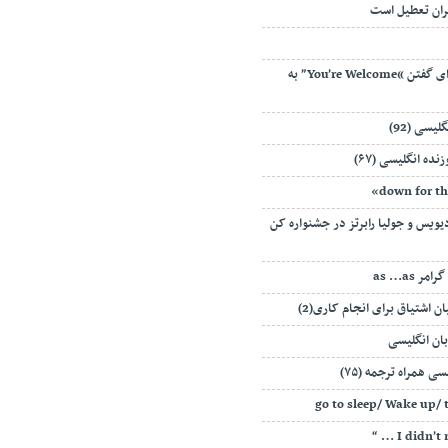
ران تعطیل است
راه های مختلف برای گفتن “You’re Welcome” به
یسی (92)
ده انگلیسی (۶۷)
دیویس و جولیا رابرتز در جشنواره کن
ر as …as
ن اشتیاق برای انجام کاری(2)
ان انگلیسی
ی همراه ترجمه (۷۵)