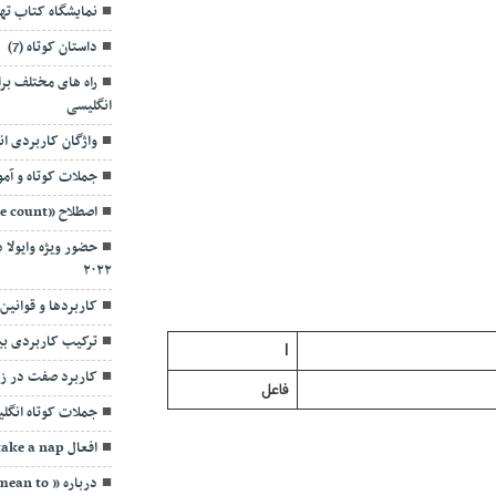
نمایشگاه کتاب ته
داستان کوتاه (7)
انگلیسی
واژگان کاربردی انگل
جملات کوتاه و آموزن
اصطلاح «down for the count»
حضور ویژه وایولا 
۲۰۲۲
کاربردها و قوانین گرام
ترکیب کاربردی بیا
I
کاربرد صفت در زب
فاعل
جملات کوتاه انگلیس
افعال go to sleep/ Wake up/ take a nap
درباره ” I didn’t mean to … “