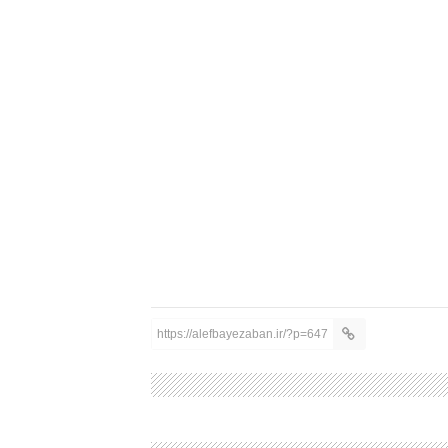
https://alefbayezaban.ir/?p=647