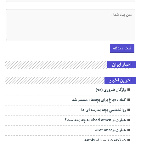
اخبار ایران
اخرین اخبار
واژگان ضروری (92)
کتاب «باخ برای بچه‌ها» منتشر شد
روانشناسی بچه مدرسه ای ها
عبارت « bad omen» به چه معناست؟
عبارت «For once»
دو نکته درباره واژه Apply