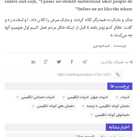
smiles and says, “I guess we should understand what people do
before we act like the others!”
جک و مایک به همدیگر نگاه کردند و مایک سرش را تکان داد. او لبخند زد و
گفت: “فکر کنم بهتر باشد تا قبل از اینکه شکل مردم عمل کنیم اول بفهمیم آنها
چه می‌کنند.”
نویسنده : شیدامهدوی
به اشتراک بگذارید :
https://alefbayezaban.ir/?p=1821
برچسب ها
ادبیات
ادبیات جهان. ادبیات انگلیسی
ادبیات داستانی انگلیسی
داستان کوتاه انگلیسی با ترجمه
داستان های کوتاه انگلیسی
داستانهای کوتاه انگلیسی
اخبار مشابه