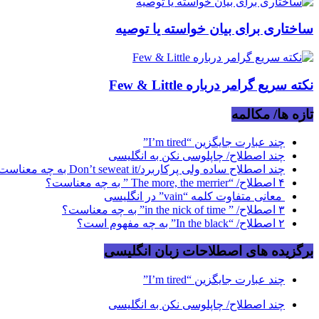
ساختاری برای بیان خواسته یا توصیه
نکته سریع گرامر درباره Few & Little
تازه ها/ مکالمه
چند عبارت جایگزین “I’m tired”
چند اصطلاح/ چاپلوسی نکن به انگلیسی
چند اصطلاح ساده ولی پرکاربرد/Don’t seweat it به چه معناست؟
۴ اصطلاح/ “The more, the merrier ” به چه معناست؟
معانی متفاوت کلمه “vain” در انگلیسی
۳ اصطلاح/ ” in the nick of time” به چه معناست؟
۲ اصطلاح/ “In the black” به چه مفهوم است؟
برگزیده های اصطلاحات زبان انگلیسی
چند عبارت جایگزین “I’m tired”
چند اصطلاح/ چاپلوسی نکن به انگلیسی